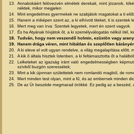
13.
Annakokáért felövezvén elmétek derekait, mint józanok, tö
néktek, mikor megjelen.
14.
Mint engedelmes gyermekek ne szabjátok magatokat a ti előbb
15.
Hanem a miképen szent az, a ki elhívott titeket, ti is szentek l
16.
Mert meg van írva: Szentek legyetek, mert én szent vagyok.
17.
És ha Atyának hívjátok őt, a ki személyválogatás nélkül ítél, k
18.
Tudván, hogy nem veszendő holmin, ezüstön vagy aranyon 
19.
Hanem drága véren, mint hibátlan és szeplőtlen bárányén
20.
A ki eleve el volt ugyan rendelve, a világ megalapítása előtt, 
21.
A kik ő általa hisztek Istenben, a ki feltámasztotta őt a halálb
22.
Lelketeket az igazság iránt való engedelmességben képmutatá
szívből buzgón szeressétek;
23.
Mint a kik újonnan születtetek nem romlandó magból, de romol
24.
Mert minden test olyan, mint a fű, és az embernek minden dics
25.
De az Úr beszéde megmarad örökké. Ez pedig az a beszéd, a 