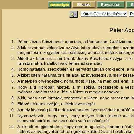
Péter Apos
1.
Péter, Jézus Krisztusnak apostola, a Pontusban, Galátziában
2.
A kik ki vannak választva az Atya Isten eleve rendelése sze
meghintésre: kegyelem és békesség adassék néktek bősége
3.
Áldott az Isten és a mi Urunk Jézus Krisztusnak Atyja, a k
Krisztusnak a halálból való feltámadása által,
4.
Romolhatatlan, szeplőtelen és hervadhatatlan örökségre, a 
5.
A kiket Isten hatalma őriz hit által az idvességre, a mely kés
6.
A melyben örvendeztek, noha most kissé, ha meg kell lenni, s
7.
Hogy a ti kipróbált hitetek, a mi sokkal becsesebb a vesze
méltónak találtassék a Jézus Krisztus megjelenésekor;
8.
A kit, noha nem láttatok, szerettek; a kiben, noha most nem l
9.
Elérvén hitetek czélját, a lélek idvességét.
10.
A mely idvesség felől tudakozódtak és nyomozódtak a próféták,
11.
Nyomozódván, hogy mely vagy milyen időre jelenté azt ki 
szenvedéseiről és az azok után való dicsőségről.
12.
A kiknek megjelentetett, hogy nem magoknak, hanem nékünk s
néktek az evangyéliomot az egekből küldött Szent Lélek által