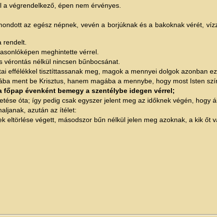
 él a végrendelkező, épen nem érvényes.
mondott az egész népnek, vevén a borjúknak és a bakoknak vérét, vízz
 rendelt.
 hasonlóképen meghintette vérrel.
és vérontás nélkül nincsen bűnbocsánat.
i effélékkel tisztíttassanak meg, magok a mennyei dolgok azonban ez
tába ment be Krisztus, hanem magába a mennybe, hogy most Isten színe
a főpap évenként bemegy a szentélybe idegen vérrel;
etése óta; így pedig csak egyszer jelent meg az időknek végén, hogy áld
janak, azután az ítélet:
 eltörlése végett, másodszor bűn nélkül jelen meg azoknak, a kik őt v