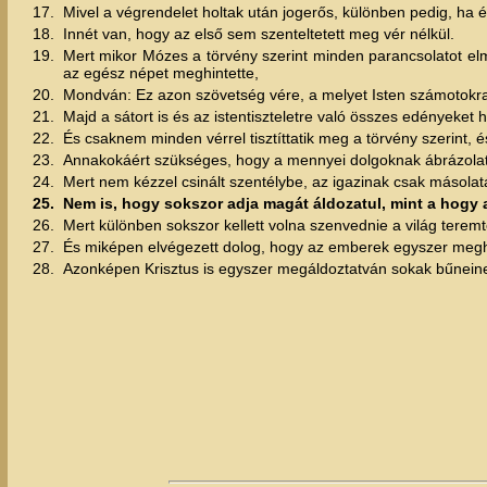
17.
Mivel a végrendelet holtak után jogerős, különben pedig, ha
18.
Innét van, hogy az első sem szenteltetett meg vér nélkül.
19.
Mert mikor Mózes a törvény szerint minden parancsolatot el
az egész népet meghintette,
20.
Mondván: Ez azon szövetség vére, a melyet Isten számotokra
21.
Majd a sátort is és az istentiszteletre való összes edényeket
22.
És csaknem minden vérrel tisztíttatik meg a törvény szerint, 
23.
Annakokáért szükséges, hogy a mennyei dolgoknak ábrázolata
24.
Mert nem kézzel csinált szentélybe, az igazinak csak másola
25.
Nem is, hogy sokszor adja magát áldozatul, mint a hogy 
26.
Mert különben sokszor kellett volna szenvednie a világ teremt
27.
És miképen elvégezett dolog, hogy az emberek egyszer meghal
28.
Azonképen Krisztus is egyszer megáldoztatván sokak bűneinek