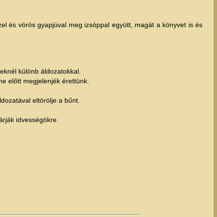
el és vörös gyapjúval meg izsóppal együtt, magát a könyvet is és
eknél különb áldozatokkal.
 előtt megjelenjék érettünk.
ozatával eltörölje a bűnt.
árják idvességökre.