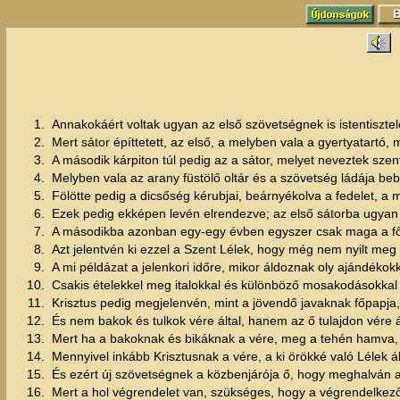
1.
Annakokáért voltak ugyan az első szövetségnek is istentisztelet
2.
Mert sátor építtetett, az első, a melyben vala a gyertyatartó,
3.
A második kárpiton túl pedig az a sátor, melyet neveztek sze
4.
Melyben vala az arany füstölő oltár és a szövetség ládája be
5.
Fölötte pedig a dicsőség kérubjai, beárnyékolva a fedelet, a
6.
Ezek pedig ekképen levén elrendezve; az első sátorba ugyan 
7.
A másodikba azonban egy-egy évben egyszer csak maga a főpa
8.
Azt jelentvén ki ezzel a Szent Lélek, hogy még nem nyilt meg 
9.
A mi példázat a jelenkori időre, mikor áldoznak oly ajándékokk
10.
Csakis ételekkel meg italokkal és különböző mosakodásokkal -
11.
Krisztus pedig megjelenvén, mint a jövendő javaknak főpapja,
12.
És nem bakok és tulkok vére által, hanem az ő tulajdon vére 
13.
Mert ha a bakoknak és bikáknak a vére, meg a tehén hamva, a 
14.
Mennyivel inkább Krisztusnak a vére, a ki örökké való Lélek ált
15.
És ezért új szövetségnek a közbenjárója ő, hogy meghalván az
16.
Mert a hol végrendelet van, szükséges, hogy a végrendelkez