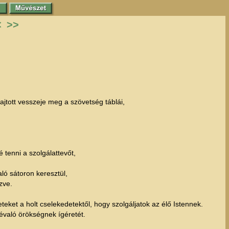
<
>>
jtott vesszeje meg a szövetség táblái,
 tenni a szolgálattevőt,
ló sátoron keresztül,
zve.
eteket a holt cselekedetektől, hogy szolgáljatok az élő Istennek.
évaló örökségnek ígéretét.