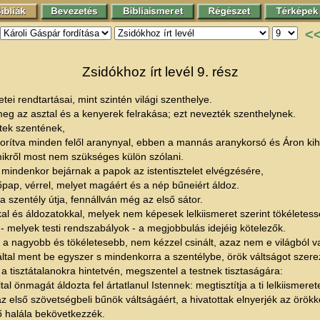
<
Zsidókhoz írt levél 9. rész
ei rendtartásai, mint szintén világi szenthelye.
 meg az asztal és a kenyerek felrakása; ezt nevezték szenthelynek.
ntek szentének,
borítva minden felől aranynyal, ebben a mannás aranykorsó és Áron kiha
 mikről most nem szükséges külön szólani.
mindenkor bejárnak a papok az istentisztelet elvégzésére,
p, vérrel, melyet magáért és a nép bűneiért áldoz.
a szentély útja, fennállván még az első sátor.
al és áldozatokkal, melyek nem képesek lelkiismeret szerint tökéletessé
 melyek testi rendszabályok - a megjobbulás idejéig kötelezők.
 a nagyobb és tökéletesebb, nem kézzel csinált, azaz nem e világból va
által ment be egyszer s mindenkorra a szentélybe, örök váltságot szere
tisztátalanokra hintetvén, megszentel a testnek tisztaságára:
al önmagát áldozta fel ártatlanul Istennek: megtisztítja a ti lelkiismeret
 első szövetségbeli bűnök váltságáért, a hivatottak elnyerjék az örökk
ő halála bekövetkezzék.