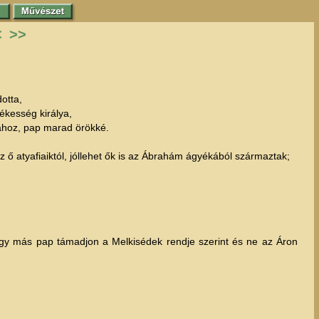
<
>>
otta,
békesség királya,
iához, pap marad örökké.
az ő atyafiaiktól, jóllehet ők is az Ábrahám ágyékából származtak;
 hogy más pap támadjon a Melkisédek rendje szerint és ne az Áron