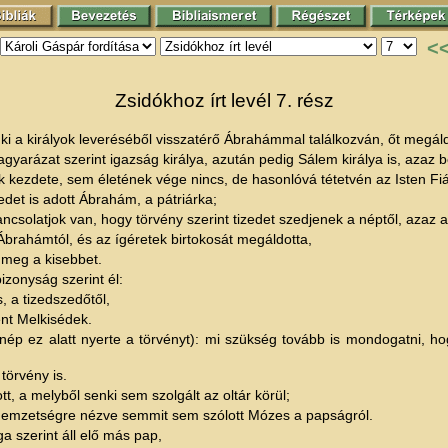
<
Zsidókhoz írt levél 7. rész
 ki a királyok leveréséből visszatérő Ábrahámmal találkozván, őt megáld
agyarázat szerint igazság királya, azután pedig Sálem királya is, azaz 
ak kezdete, sem életének vége nincs, de hasonlóvá tétetvén az Isten F
det is adott Ábrahám, a pátriárka;
rancsolatjok van, hogy törvény szerint tizedet szedjenek a néptől, azaz 
Ábrahámtól, és az ígéretek birtokosát megáldotta,
 meg a kisebbet.
izonyság szerint él:
, a tizedszedőtől,
nt Melkisédek.
 a nép ez alatt nyerte a törvényt): mi szükség tovább is mondogatni,
örvény is.
 a melyből senki sem szolgált az oltár körül;
 nemzetségre nézve semmit sem szólott Mózes a papságról.
 szerint áll elő más pap,