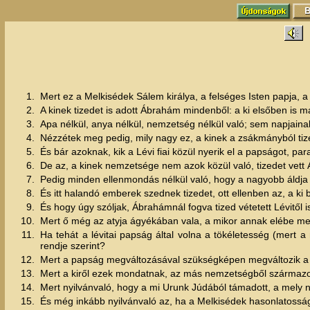
1.
Mert ez a Melkisédek Sálem királya, a felséges Isten papja, a
2.
A kinek tizedet is adott Ábrahám mindenből: a ki elsőben is m
3.
Apa nélkül, anya nélkül, nemzetség nélkül való; sem napjain
4.
Nézzétek meg pedig, mily nagy ez, a kinek a zsákmányból tize
5.
És bár azoknak, kik a Lévi fiai közül nyerik el a papságot, pa
6.
De az, a kinek nemzetsége nem azok közül való, tizedet vett 
7.
Pedig minden ellenmondás nélkül való, hogy a nagyobb áldja
8.
És itt halandó emberek szednek tizedet, ott ellenben az, a ki b
9.
És hogy úgy szóljak, Ábrahámnál fogva tized vétetett Lévitől is
10.
Mert ő még az atyja ágyékában vala, a mikor annak elébe me
11.
Ha tehát a lévitai papság által volna a tökéletesség (mert
rendje szerint?
12.
Mert a papság megváltozásával szükségképen megváltozik a t
13.
Mert a kiről ezek mondatnak, az más nemzetségből származott,
14.
Mert nyilvánvaló, hogy a mi Urunk Júdából támadott, a mely
15.
És még inkább nyilvánvaló az, ha a Melkisédek hasonlatossága