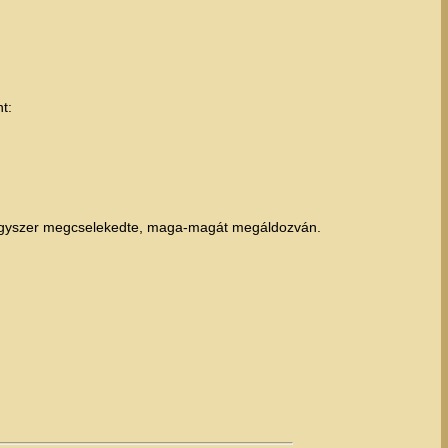
t:
zt egyszer megcselekedte, maga-magát megáldozván.