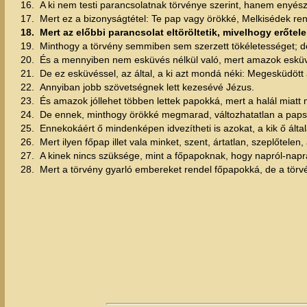
16.
A ki nem testi parancsolatnak törvénye szerint, hanem enyészhe
17.
Mert ez a bizonyságtétel: Te pap vagy örökké, Melkisédek rend
18.
Mert az előbbi parancsolat eltöröltetik, mivelhogy erőtel
19.
Minthogy a törvény semmiben sem szerzett tökéletességet; de
20.
És a mennyiben nem esküvés nélkül való, mert amazok esküvé
21.
De ez esküvéssel, az által, a ki azt mondá néki: Megesküdött
22.
Annyiban jobb szövetségnek lett kezesévé Jézus.
23.
És amazok jóllehet többen lettek papokká, mert a halál miat
24.
De ennek, minthogy örökké megmarad, változhatatlan a pap
25.
Ennekokáért ő mindenképen idvezítheti is azokat, a kik ő álta
26.
Mert ilyen főpap illet vala minket, szent, ártatlan, szeplőtele
27.
A kinek nincs szüksége, mint a főpapoknak, hogy napról-napr
28.
Mert a törvény gyarló embereket rendel főpapokká, de a törv