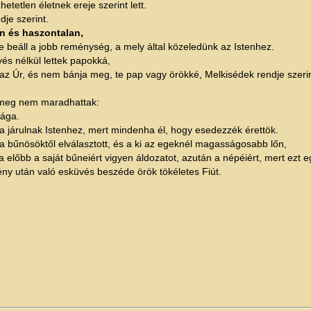
tetlen életnek ereje szerint lett.
je szerint.
en és haszontalan,
 beáll a jobb reménység, a mely által közeledünk az Istenhez.
s nélkül lettek papokká,
 az Úr, és nem bánja meg, te pap vagy örökké, Melkisédek rendje szerin
t meg nem maradhattak:
sága.
la járulnak Istenhez, mert mindenha él, hogy esedezzék érettök.
n, a bűnösöktől elválasztott, és a ki az egeknél magasságosabb lőn,
a előbb a saját bűneiért vigyen áldozatot, azután a népéiért, mert e
ény után való esküvés beszéde örök tökéletes Fiút.