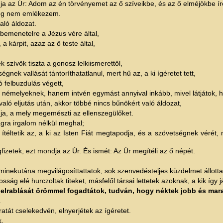
ja az Úr: Adom az én törvényemet az ő szíveikbe, és az ő elméjökbe í
 meg nem emlékezem.
aló áldozat.
bemenetelre a Jézus vére által,
a kárpit, azaz az ő teste által,
k szívök tiszta a gonosz lelkiismerettől,
nek vallását tántoríthatatlanul, mert hű az, a ki ígéretet tett,
ó felbuzdulás végett,
némelyeknek, hanem intvén egymást annyival inkább, mivel látjátok, 
ó eljutás után, akkor többé nincs bűnökért való áldozat,
gja, a mely megemészti az ellenszegülőket.
gra irgalom nélkül meghal;
éltetik az, a ki az Isten Fiát megtapodja, és a szövetségnek vérét, m
fizetek, ezt mondja az Úr. És ismét: Az Úr megítéli az ő népét.
nekutána megvilágosíttattatok, sok szenvedésteljes küzdelmet állottat
ág elé hurczoltak titeket, másfelől társai lettetek azoknak, a kik így j
ok elrablását örömmel fogadtátok, tudván, hogy néktek jobb és 
.
tát cselekedvén, elnyerjétek az ígéretet.
k.