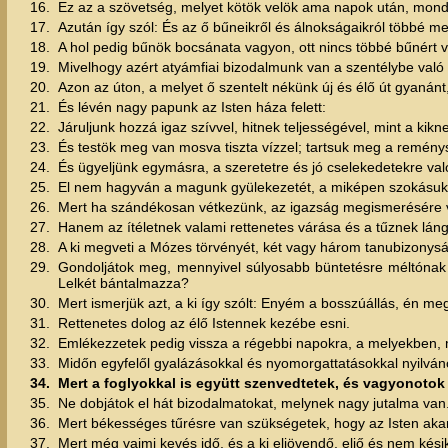
16.
Ez az a szövetség, melyet kötök velök ama napok után, mond
17.
Azután így szól: És az ő bűneikről és álnokságaikról többé
18.
A hol pedig bűnök bocsánata vagyon, ott nincs többé bűnért v
19.
Mivelhogy azért atyámfiai bizodalmunk van a szentélybe való 
20.
Azon az úton, a melyet ő szentelt nékünk új és élő út gyanánt, 
21.
És lévén nagy papunk az Isten háza felett:
22.
Járuljunk hozzá igaz szívvel, hitnek teljességével, mint a kikne
23.
És testök meg van mosva tiszta vízzel; tartsuk meg a reménység
24.
És ügyeljünk egymásra, a szeretetre és jó cselekedetekre val
25.
El nem hagyván a magunk gyülekezetét, a miképen szokásuk 
26.
Mert ha szándékosan vétkezünk, az igazság megismerésére val
27.
Hanem az ítéletnek valami rettenetes várása és a tűznek lán
28.
A ki megveti a Mózes törvényét, két vagy három tanubizonysá
29.
Gondoljátok meg, mennyivel súlyosabb büntetésre méltónak ít
Lelkét bántalmazza?
30.
Mert ismerjük azt, a ki így szólt: Enyém a bosszúállás, én meg
31.
Rettenetes dolog az élő Istennek kezébe esni.
32.
Emlékezzetek pedig vissza a régebbi napokra, a melyekben, mi
33.
Midőn egyfelől gyalázásokkal és nyomorgattatásokkal nyilvánoss
34.
Mert a foglyokkal is együtt szenvedtetek, és vagyonot
35.
Ne dobjátok el hát bizodalmatokat, melynek nagy jutalma van
36.
Mert békességes tűrésre van szükségetek, hogy az Isten akara
37.
Mert még vajmi kevés idő, és a ki eljövendő, eljő és nem kési