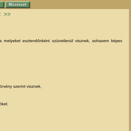
<
>>
a melyeket esztendőnként szünetlenül visznek, sohasem képes
rvény szerint visznek,
öket.