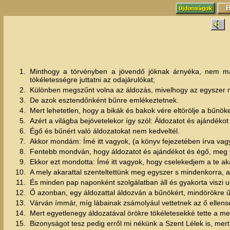
1.
Minthogy a törvényben a jövendő jóknak árnyéka, nem ma
tökéletességre juttatni az odajárulókat;
2.
Különben megszűnt volna az áldozás, mivelhogy az egyszer m
3.
De azok esztendőnként bűnre emlékeztetnek.
4.
Mert lehetetlen, hogy a bikák és bakok vére eltörölje a bűnöke
5.
Azért a világba bejövetelekor így szól: Áldozatot és ajándékot
6.
Égő és bűnért való áldozatokat nem kedveltél.
7.
Akkor mondám: Ímé itt vagyok, (a könyv fejezetében írva vag
8.
Fentebb mondván, hogy áldozatot és ajándékot és égő, meg bű
9.
Ekkor ezt mondotta: Ímé itt vagyok, hogy cselekedjem a te aka
10.
A mely akarattal szenteltettünk meg egyszer s mindenkorra, a
11.
És minden pap naponként szolgálatban áll és gyakorta viszi 
12.
Ő azonban, egy áldozattal áldozván a bűnökért, mindörökre űl
13.
Várván ímmár, míg lábainak zsámolyául vettetnek az ő ellens
14.
Mert egyetlenegy áldozatával örökre tökéletesekké tette a me
15.
Bizonyságot tesz pedig erről mi nékünk a Szent Lélek is, mer