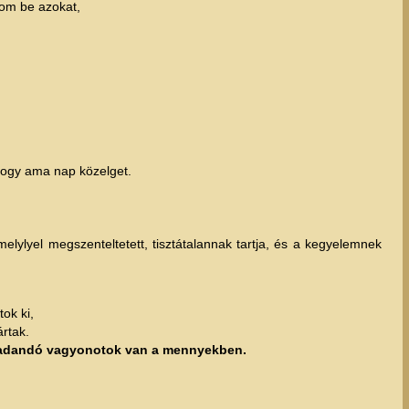
rom be azokat,
hogy ama nap közelget.
elylyel megszenteltetett, tisztátalannak tartja, és a kegyelemnek
ok ki,
ártak.
maradandó vagyonotok van a mennyekben.