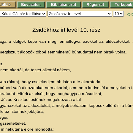
<
Zsidókhoz írt levél 10. rész
ga a dolgok képe van meg, ennélfogva azokkal az áldozatokkal, 
egtisztult áldozók többé semminemű bűntudattal nem bírtak volna.
t.
 nem akartál, de testet alkottál nékem,
yon rólam), hogy cselekedjem óh Isten a te akaratodat.
nért való áldozatokat nem akartál, sem nem kedveltél a melyeket a tö
ratodat. Eltörli az elsőt, hogy meghagyja a másodikat,
 Jézus Krisztus testének megáldozása által.
ugyanazokat az áldozatokat, a melyek sohasem képesek eltörölni a bűn
e az Istennek jobbjára,
égei.
gszentelteket.
t minekutána előre mondotta: