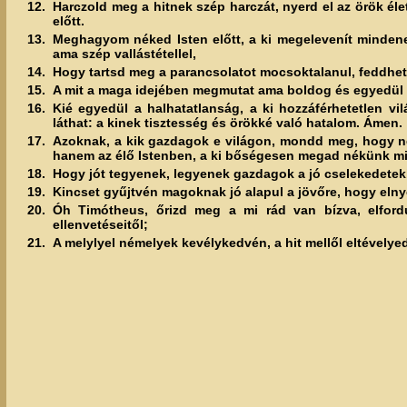
12.
Harczold meg a hitnek szép harczát, nyerd el az örök élete
előtt.
13.
Meghagyom néked Isten előtt, a ki megelevenít mindeneke
ama szép vallástétellel,
14.
Hogy tartsd meg a parancsolatot mocsoktalanul, feddhet
15.
A mit a maga idejében megmutat ama boldog és egyedül h
16.
Kié egyedül a halhatatlanság, a ki hozzáférhetetlen v
láthat: a kinek tisztesség és örökké való hatalom. Ámen.
17.
Azoknak, a kik gazdagok e világon, mondd meg, hogy n
hanem az élő Istenben, a ki bőségesen megad nékünk min
18.
Hogy jót tegyenek, legyenek gazdagok a jó cselekedetek
19.
Kincset gyűjtvén magoknak jó alapul a jövőre, hogy elnye
20.
Óh Timótheus, őrizd meg a mi rád van bízva, elford
ellenvetéseitől;
21.
A melylyel némelyek kevélykedvén, a hit mellől eltévely