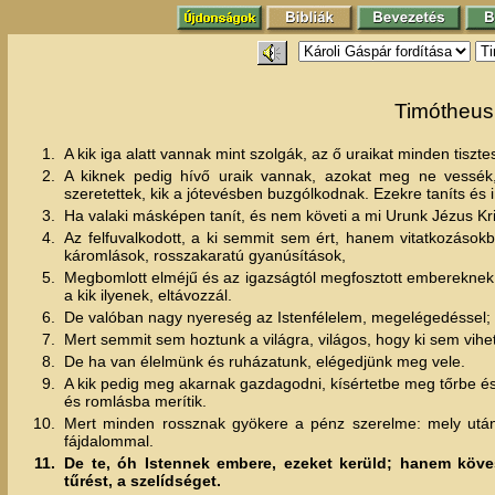
Timótheusho
1.
A kik iga alatt vannak mint szolgák, az ő uraikat minden tis
2.
A kiknek pedig hívő uraik vannak, azokat meg ne vessék,
szeretettek, kik a jótevésben buzgólkodnak. Ezekre taníts és i
3.
Ha valaki másképen tanít, és nem követi a mi Urunk Jézus Kr
4.
Az felfuvalkodott, a ki semmit sem ért, hanem vitatkozások
káromlások, rosszakaratú gyanúsítások,
5.
Megbomlott elméjű és az igazságtól megfosztott embereknek hi
a kik ilyenek, eltávozzál.
6.
De valóban nagy nyereség az Istenfélelem, megelégedéssel;
7.
Mert semmit sem hoztunk a világra, világos, hogy ki sem vih
8.
De ha van élelmünk és ruházatunk, elégedjünk meg vele.
9.
A kik pedig meg akarnak gazdagodni, kísértetbe meg tőrbe 
és romlásba merítik.
10.
Mert minden rossznak gyökere a pénz szerelme: mely után 
fájdalommal.
11.
De te, óh Istennek embere, ezeket kerüld; hanem kövess
tűrést, a szelídséget.