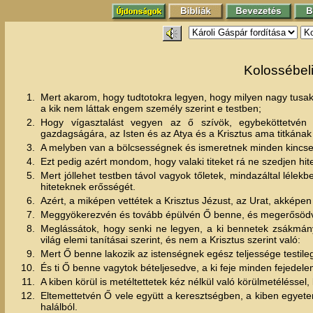
Kolossébeli
1.
Mert akarom, hogy tudtotokra legyen, hogy milyen nagy tusak
a kik nem láttak engem személy szerint e testben;
2.
Hogy vígasztalást vegyen az ő szívök, egybeköttetvén
gazdagságára, az Isten és az Atya és a Krisztus ama titkána
3.
A melyben van a bölcsességnek és ismeretnek minden kincse 
4.
Ezt pedig azért mondom, hogy valaki titeket rá ne szedjen hit
5.
Mert jóllehet testben távol vagyok tőletek, mindazáltal lélekb
hiteteknek erősségét.
6.
Azért, a miképen vettétek a Krisztus Jézust, az Urat, akképen
7.
Meggyökerezvén és tovább épülvén Ő benne, és megerősödvén
8.
Meglássátok, hogy senki ne legyen, a ki bennetek zsákmányt
világ elemi tanításai szerint, és nem a Krisztus szerint való:
9.
Mert Ő benne lakozik az istenségnek egész teljessége testile
10.
És ti Ő benne vagytok bételjesedve, a ki feje minden fejede
11.
A kiben körül is metéltettetek kéz nélkül való körülmetéléssel
12.
Eltemettetvén Ő vele együtt a keresztségben, a kiben egyetembe
halálból.