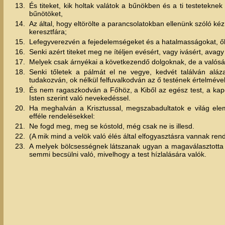
13.
És titeket, kik holtak valátok a bűnökben és a ti testetekn
bűnötöket,
14.
Az által, hogy eltörölte a parancsolatokban ellenünk szóló kéz
keresztfára;
15.
Lefegyverezvén a fejedelemségeket és a hatalmasságokat, őke
16.
Senki azért titeket meg ne ítéljen evésért, vagy ivásért, ava
17.
Melyek csak árnyékai a következendő dolgoknak, de a valósá
18.
Senki tőletek a pálmát el ne vegye, kedvét találván aláz
tudakozván, ok nélkül felfuvalkodván az ő testének értelmével
19.
És nem ragaszkodván a Főhöz, a Kiből az egész test, a kap
Isten szerint való nevekedéssel.
20.
Ha meghalván a Krisztussal, megszabadultatok e világ elemi 
efféle rendelésekkel:
21.
Ne fogd meg, meg se kóstold, még csak ne is illesd.
22.
(A mik mind a velök való élés által elfogyasztásra vannak ren
23.
A melyek bölcsességnek látszanak ugyan a magaválasztotta i
semmi becsülni való, mivelhogy a test hízlalására valók.