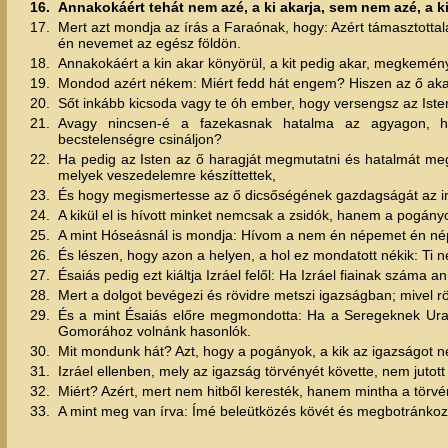
16.
Annakokáért tehát nem azé, a ki akarja, sem nem azé, a k
17.
Mert azt mondja az írás a Faraónak, hogy: Azért támasztot
én nevemet az egész földön.
18.
Annakokáért a kin akar könyörül, a kit pedig akar, megkemény
19.
Mondod azért nékem: Miért fedd hát engem? Hiszen az ő akar
20.
Sőt inkább kicsoda vagy te óh ember, hogy versengsz az Iste
21.
Avagy nincsen-é a fazekasnak hatalma az agyagon, ho
becstelenségre csináljon?
22.
Ha pedig az Isten az ő haragját megmutatni és hatalmát meg
melyek veszedelemre készíttettek,
23.
És hogy megismertesse az ő dicsőségének gazdagságát az irga
24.
A kikül el is hívott minket nemcsak a zsidók, hanem a pogányo
25.
A mint Hóseásnál is mondja: Hívom a nem én népemet én nép
26.
És lészen, hogy azon a helyen, a hol ez mondatott nékik: Ti n
27.
Ésaiás pedig ezt kiáltja Izráel felől: Ha Izráel fiainak száma 
28.
Mert a dolgot bevégezi és rövidre metszi igazságban; mivel r
29.
És a mint Ésaiás előre megmondotta: Ha a Seregeknek Ura
Gomorához volnánk hasonlók.
30.
Mit mondunk hát? Azt, hogy a pogányok, a kik az igazságot ne
31.
Izráel ellenben, mely az igazság törvényét követte, nem jutott
32.
Miért? Azért, mert nem hitből keresték, hanem mintha a törvé
33.
A mint meg van írva: Ímé beleütközés kövét és megbotránkozá