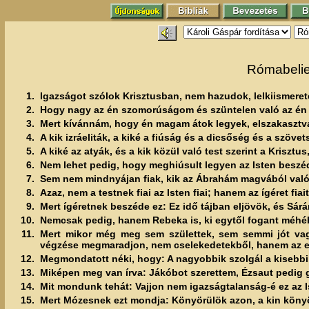
Rómabeliek
1.
Igazságot szólok Krisztusban, nem hazudok, lelkiismeret
2.
Hogy nagy az én szomorúságom és szüntelen való az én
3.
Mert kívánnám, hogy én magam átok legyek, elszakasztva a
4.
A kik izráeliták, a kiké a fiúság és a dicsőség és a szövet
5.
A kiké az atyák, és a kik közül való test szerint a Kriszt
6.
Nem lehet pedig, hogy meghiúsult legyen az Isten beszéde
7.
Sem nem mindnyájan fiak, kik az Ábrahám magvából való
8.
Azaz, nem a testnek fiai az Isten fiai; hanem az ígéret fiai
9.
Mert ígéretnek beszéde ez: Ez idő tájban eljövök, és Sárán
10.
Nemcsak pedig, hanem Rebeka is, ki egytől fogant méhébe
11.
Mert mikor még meg sem születtek, sem semmi jót vagy
végzése megmaradjon, nem cselekedetekből, hanem az el
12.
Megmondatott néki, hogy: A nagyobbik szolgál a kisebbi
13.
Miképen meg van írva: Jákóbot szerettem, Ézsaut pedig 
14.
Mit mondunk tehát: Vajjon nem igazságtalanság-é ez az I
15.
Mert Mózesnek ezt mondja: Könyörülök azon, a kin köny