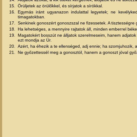
15.
Örüljetek az örülőkkel, és sírjatok a sírókkal.
16.
Egymás iránt ugyanazon indulattal legyetek; ne kevélyke
timagatokban.
17.
Senkinek gonoszért gonoszszal ne fizessetek. A tisztességre
18.
Ha lehetséges, a mennyire rajtatok áll, minden emberrel béke
19.
Magatokért bosszút ne álljatok szerelmeseim, hanem adjatok
ezt mondja az Úr.
20.
Azért, ha éhezik a te ellenséged, adj ennie; ha szomjuhozik, a
21.
Ne győzettessél meg a gonosztól, hanem a gonoszt jóval gy