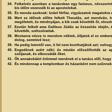
34.
Felkelvén azonban a tanácsban egy farizeus, névszerint 
kis időre vezessék ki az apostolokat.
35.
És monda azoknak: Izráel férfiai, vigyázzatok magatokra
36.
Mert ez időnek előtte felkelt Theudás, azt mondván, 
megöletett, és mindnyájan, a kik csak követték őt, eloszl
37.
Ezután felkelt ama Galileus Júdás az összeírás idején, 
követték, szétszórattak.
38.
Mostanra nézve is mondom néktek, álljatok el ez embere
dolog, semmivé lesz;
39.
Ha pedig Istentől van, ti fel nem bonthatjátok azt; nehogy
40.
Engedének azért néki; és miután előszólították az 
szóljanak, és elbocsáták őket.
41.
Ők annakokáért örömmel menének el a tanács elől, hogy mé
42.
És mindennap a templomban és házanként nem szűnnek val