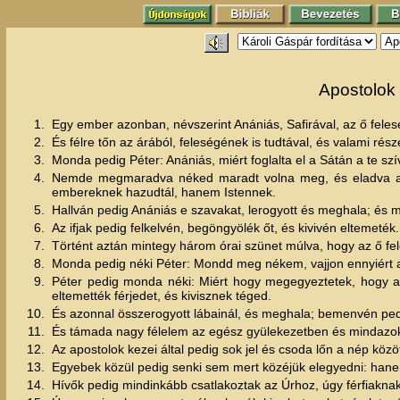
Apostolok 
1.
Egy ember azonban, névszerint Anániás, Safirával, az ő felesé
2.
És félre tőn az árából, feleségének is tudtával, és valami rész
3.
Monda pedig Péter: Anániás, miért foglalta el a Sátán a te s
4.
Nemde megmaradva néked maradt volna meg, és eladva a t
embereknek hazudtál, hanem Istennek.
5.
Hallván pedig Anániás e szavakat, lerogyott és meghala; és m
6.
Az ifjak pedig felkelvén, begöngyölék őt, és kivivén eltemeték.
7.
Történt aztán mintegy három órai szünet múlva, hogy az ő fe
8.
Monda pedig néki Péter: Mondd meg nékem, vajjon ennyiért ad
9.
Péter pedig monda néki: Miért hogy megegyeztetek, hogy a
eltemették férjedet, és kivisznek téged.
10.
És azonnal összerogyott lábainál, és meghala; bemenvén pedig a
11.
És támada nagy félelem az egész gyülekezetben és mindazokba
12.
Az apostolok kezei által pedig sok jel és csoda lőn a nép kö
13.
Egyebek közül pedig senki sem mert közéjük elegyedni: han
14.
Hívők pedig mindinkább csatlakoztak az Úrhoz, úgy férfiakn