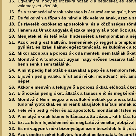
15.
Úgyannyira, hogy az utczákra hozák ki a betegeket, és lete
valamelyiket közülök,
16.
És a szomszéd városok sokasága is Jeruzsálembe gyűlt, hozva
17.
De felkelvén a főpap és mind a kik vele valának, azaz a 
18.
És ráveték kezöket az apostolokra, és a közönséges töml
19.
Hanem az Úrnak angyala éjszaka megnyitá a tömlöcz ajta
20.
Menjetek el, és felállván, hirdessétek a templomban a n
21.
Azok pedig ezt hallván, bemenének jó reggel a templom
gyűlést, és Izráel fiainak egész tanácsát, és küldének a
22.
Mikor azonban a poroszlók oda mentek, nem találák őket 
23.
Mondván: A tömlöczöt ugyan nagy erősen bezárva találtuk
benn senkit sem találánk.
24.
A mint pedig hallották e szavakat a pap és a templom fel
25.
Eljövén pedig valaki, hírül adá nékik, mondván: Ímé, ama
népet.
26.
Akkor elmenvén a felügyelő a poroszlókkal, előhozá őket
27.
Előhozván pedig őket, állaták a tanács elé; és megkérdé 
28.
Mondván: Nem megparancsoltuk-é néktek parancsolattal,
tudományotokkal, és mi reánk akarjátok hárítani annak a
29.
Felelvén pedig Péter és az apostolok, mondának: Istenn
30.
A mi atyáinknak Istene feltámasztotta Jézust, kit ti fára 
31.
Ezt az Isten fejedelemmé és megtartóvá emelte jobbjáva
32.
És mi vagyunk néki bizonyságai ezen beszédek felől, és a 
33.
Azok pedig ezeket hallván, fogukat csikorgaták, és arró