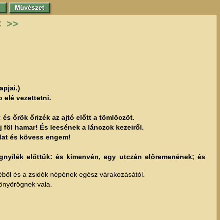
<
>>
apjai.)
 elé vezettetni.
és őrök őrizék az ajtó előtt a tömlöczöt.
 föl hamar! És leesének a lánczok kezeiről.
ádat és kövess engem!
gnyílék előttük: és kimenvén, egy utczán előremenének; és
ből és a zsidók népének egész várakozásától.
önyörögnek vala.