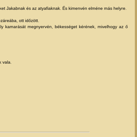
ezeket Jakabnak és az atyafiaknak. És kimenvén elméne más helyre.
áreába, ott időzött.
király kamarását megnyervén, békességet kérének, mivelhogy az ő
 vala.