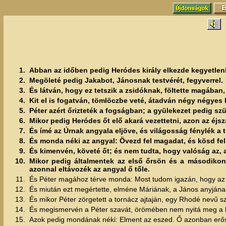
1.
Abban az időben pedig Heródes király elkezde kegyetlen
2.
Megöleté pedig Jakabot, Jánosnak testvérét, fegyverrel.
3.
És látván, hogy ez tetszik a zsidóknak, föltette magában,
4.
Kit el is fogatván, tömlöczbe veté, átadván négy négyes 
5.
Péter azért őrizteték a fogságban; a gyülekezet pedig sz
6.
Mikor pedig Heródes őt elő akará vezettetni, azon az éjsza
7.
És ímé az Úrnak angyala eljöve, és világosság fénylék a 
8.
És monda néki az angyal: Övezd fel magadat, és kösd fe
9.
És kimenvén, követé őt; és nem tudta, hogy valóság az, a m
10.
Mikor pedig általmentek az első őrsön és a másodikon
azonnal eltávozék az angyal ő tőle.
11.
És Péter magához térve monda: Most tudom igazán, hogy az 
12.
És miután ezt megértette, elméne Máriának, a János anyjána
13.
És mikor Péter zörgetett a tornácz ajtaján, egy Rhodé nevű 
14.
És megismervén a Péter szavát, örömében nem nyitá meg a kap
15.
Azok pedig mondának néki: Elment az eszed. Ő azonban erős