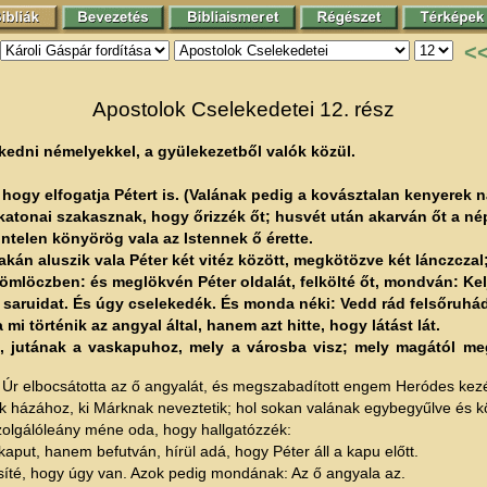
<
Apostolok Cselekedetei 12. rész
kedni némelyekkel, a gyülekezetből valók közül.
 hogy elfogatja Pétert is. (Valának pedig a kovásztalan kenyerek n
katonai szakasznak, hogy őrizzék őt; husvét után akarván őt a nép
üntelen könyörög vala az Istennek ő érette.
kán aluszik vala Péter két vitéz között, megkötözve két lánczczal; 
tömlöczben: és meglökvén Péter oldalát, felkölté őt, mondván: Kelj
l saruidat. És úgy cselekedék. És monda néki: Vedd rád felsőruh
i történik az angyal által, hanem azt hitte, hogy látást lát.
, jutának a vaskapuhoz, mely a városba visz; mely magától me
Úr elbocsátotta az ő angyalát, és megszabadított engem Heródes kezé
k házához, ki Márknak neveztetik; hol sokan valának egybegyűlve és k
szolgálóleány méne oda, hogy hallgatózzék:
ut, hanem befutván, hírül adá, hogy Péter áll a kapu előtt.
íté, hogy úgy van. Azok pedig mondának: Az ő angyala az.