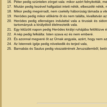
16.
Péter pedig szüntelen zörget vala: mikor azért felnyitották, m
17.
Miután pedig kezével hallgatást intett nékik, elbeszélé néki
18.
Mikor pedig megvirradt, nem csekély háborúság támada a vitéz
19.
Heródes pedig mikor előkérte őt és nem találta, kivallatván 
20.
Heródes pedig ellenséges indulattal vala a tirusiak és sid
tartományuk a királyéból élelmeztetik vala.
21.
Egy kitűzött napon pedig Heródes királyi ruhájába felöltözve 
22.
A nép pedig felkiálta: Isten szava ez és nem emberé.
23.
És azonnal megveré őt az Úrnak angyala, azért, hogy nem az
24.
Az Istennek ígéje pedig növekedik és terjed vala,
25.
Barnabás és Saulus pedig visszatérének Jeruzsálemből, betöl