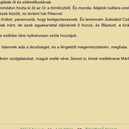
egláták őt és elálmélkodának.
k, mimódon hozta ki őt az Úr a tömlöczből. És monda: Adjátok tudtára 
ek között, mi történt hát Péterrel.
az őröket, parancsolá, hogy kivégeztessenek. És lemenvén Júdeából Czéz
oniak iránt; de azok egyakarattal eljövének ő hozzá, és Blástust, a 
és székibe ülve nyilvánosan szóla hozzájuk.
 Istennek adá a dicsőséget; és a férgektől megemésztetvén, meghala.
tvén szolgálatukat, maguk mellé véve Jánost is, kinek mellékneve Márk