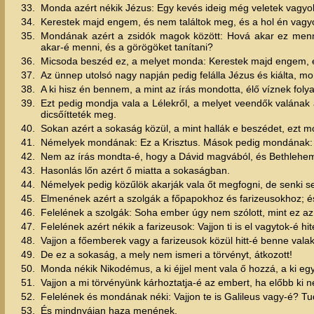
33.
Monda azért nékik Jézus: Egy kevés ideig még veletek vagyo
34.
Kerestek majd engem, és nem találtok meg, és a hol én vagyo
35.
Mondának azért a zsidók magok között: Hová akar ez menn
akar-é menni, és a görögöket tanítani?
36.
Micsoda beszéd ez, a melyet monda: Kerestek majd engem, és
37.
Az ünnep utolsó nagy napján pedig felálla Jézus és kiálta, m
38.
A ki hisz én bennem, a mint az írás mondotta, élő víznek fol
39.
Ezt pedig mondja vala a Lélekről, a melyet veendők valána
dicsőítteték meg.
40.
Sokan azért a sokaság közül, a mint hallák e beszédet, ezt m
41.
Némelyek mondának: Ez a Krisztus. Mások pedig mondának: C
42.
Nem az írás mondta-é, hogy a Dávid magvából, és Bethlehembő
43.
Hasonlás lőn azért ő miatta a sokaságban.
44.
Némelyek pedig közűlök akarják vala őt megfogni, de senki s
45.
Elmenének azért a szolgák a főpapokhoz és farizeusokhoz; é
46.
Felelének a szolgák: Soha ember úgy nem szólott, mint ez a
47.
Felelének azért nékik a farizeusok: Vajjon ti is el vagytok-é hi
48.
Vajjon a főemberek vagy a farizeusok közül hitt-é benne valak
49.
De ez a sokaság, a mely nem ismeri a törvényt, átkozott!
50.
Monda nékik Nikodémus, a ki éjjel ment vala ő hozzá, a ki egy
51.
Vajjon a mi törvényünk kárhoztatja-é az embert, ha előbb ki n
52.
Felelének és mondának néki: Vajjon te is Galileus vagy-é? T
53.
És mindnyájan haza menének.