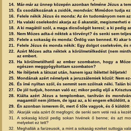
14.
Már-már az ünnep közepén azonban felméne Jézus a temp
15.
És csodálkozának a zsidók, mondván: Mimódon tudja ez a
16.
Felele nékik Jézus és monda: Az én tudományom nem az 
17.
Ha valaki cselekedni akarja az ő akaratát, megismerheti 
18.
A ki magától szól, a maga dicsőségét keresi; a ki pedig a
19.
Nem Mózes adta-é néktek a törvényt? és senki sem teljes
20.
Felele a sokaság és monda: Ördög van benned. Ki akar 
21.
Felele Jézus és monda nékik: Egy dolgot cselekvém, és 
22.
Azért Mózes adta néktek a körülmetélkedést (nem minth
az embert.
23.
Ha körülmetélhető az ember szombaton, hogy a Móze
egészen meggyógyítottam szombaton?
24.
Ne ítéljetek a látszat után, hanem igaz ítélettel ítéljetek!
25.
Mondának azért némelyek a jeruzsálemiek közül: Nem ez-é
26.
És ímé nyiltan szól, és semmit sem szólnak néki. Talán 
27.
De jól tudjuk, honnan való ez; mikor pedig eljő a Krisztu
28.
Kiálta azért Jézus a templomban, tanítván és mondván
magamtól nem jöttem, de igaz az, a ki engem elküldött, a 
29.
Én azonban ismerem őt, mert ő tőle vagyok, és ő küldött
30.
Akarják vala azért őt megfogni; de senki sem veté reá a kezét
31.
A sokaság közül pedig sokan hivének ő benne; és azt mond
melyeket ez tett?
32.
Meghallák a farizeusok, a mint a sokaság ezeket suttogja vala