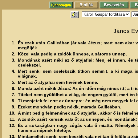
János Ev
1.
És ezek után Galileában jár vala Jézus; mert nem akar 
megöljék.
2.
Közel vala pedig a zsidók ünnepe, a sátoros ünnep.
3.
Mondának azért néki az ő atyjafiai: Menj el innen, és t
cselekszel.
4.
Mert senki sem cselekszik titkon semmit, a ki maga i
világnak.
5.
Mert az ő atyjafiai sem hivének benne.
6.
Monda azért nékik Jézus: Az én időm még nincs itt; a ti 
7.
Titeket nem gyűlölhet a világ, de engem gyűlöl; mert én 
8.
Ti menjetek fel erre az ünnepre: én még nem megyek fel 
9.
Ezeket mondván pedig nékik, marada Galileában.
10.
A mint pedig felmenének az ő atyjafiai, akkor ő is felmé
11.
A zsidók azért keresik vala őt az ünnepen, és mondának:
12.
És a sokaságban nagy zúgás vala ő miatta. Némelyek 
hanem a népnek hitetője.
13.
Mindamellett senki sem beszélt vala nyiltan ő felőle a zsi