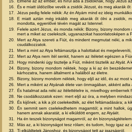
15.
Elméne az az ember, és hírül adá a zsidóknak, hogy Jézus az,
16.
És e miatt üldözőbe vevék a zsidók Jézust, és meg akarák őt
17.
Jézus pedig felele nékik: Az én Atyám mind ez ideig munkálk
18.
E miatt aztán még inkább meg akarák őt ölni a zsidók, m
mondotta, egyenlővé tévén magát az Istennel.
19.
Felele azért Jézus, és monda nékik: Bizony, bizony mondom n
mert a miket az cselekszik, ugyanazokat hasonlatosképen a Fi
20.
Mert az Atya szereti a Fiút, és mindent megmutat néki, a mi
csudálkozzatok.
21.
Mert a mint az Atya feltámasztja a halottakat és megeleveníti, 
22.
Mert az Atya nem ítél senkit, hanem az ítéletet egészen a Fiú
23.
Hogy mindenki úgy tisztelje a Fiút, miként tisztelik az Atyát. A ki
24.
Bizony, bizony mondom néktek, hogy a ki az én beszédemet 
kárhozatra, hanem általment a halálból az életre.
25.
Bizony, bizony mondom néktek, hogy eljő az idő, és az most vag
26.
Mert a miként az Atyának élete van önmagában, akként adta 
27.
És hatalmat ada néki az ítélettételre is, mivelhogy embernek f
28.
Ne csodálkozzatok ezen: mert eljő az óra, a melyben mindazo
29.
És kijőnek; a kik a jót cselekedték, az élet feltámadására; a 
30.
Én semmit sem cselekedhetem magamtól; a mint hallok, úg
hanem annak akaratát, a ki elküldött engem, az Atyáét.
31.
Ha én teszek bizonyságot magamról, az én bizonyságtételem
32.
Más az, a ki bizonyságot tesz rólam; és tudom, hogy igaz az a
33.
Ti elküldtetek Jánoshoz, és bizonyságot tett az igazságról.