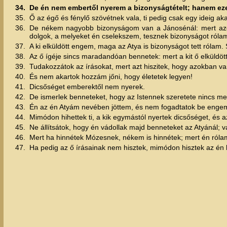
34.
De én nem embertől nyerem a bizonyságtételt; hanem eze
35.
Ő az égő és fénylő szövétnek vala, ti pedig csak egy ideig a
36.
De nékem nagyobb bizonyságom van a Jánosénál: mert azok
dolgok, a melyeket én cselekszem, tesznek bizonyságot rólam
37.
A ki elküldött engem, maga az Atya is bizonyságot tett rólam
38.
Az ő ígéje sincs maradandóan bennetek: mert a kit ő elküldött
39.
Tudakozzátok az írásokat, mert azt hiszitek, hogy azokban va
40.
És nem akartok hozzám jőni, hogy életetek legyen!
41.
Dicsőséget emberektől nem nyerek.
42.
De ismerlek benneteket, hogy az Istennek szeretete nincs m
43.
Én az én Atyám nevében jöttem, és nem fogadtatok be enge
44.
Mimódon hihettek ti, a kik egymástól nyertek dicsőséget, és a
45.
Ne állítsátok, hogy én vádollak majd benneteket az Atyánál; va
46.
Mert ha hinnétek Mózesnek, nékem is hinnétek; mert én rólam 
47.
Ha pedig az ő írásainak nem hisztek, mimódon hisztek az é