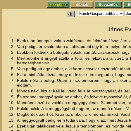
János Ev
1.
Ezek után ünnepök vala a zsidóknak, és felméne Jézus Jeru
2.
Van pedig Jeruzsálemben a Juhkapunál egy tó, a melyet héb
3.
Ezekben feküvék a betegek, vakok, sánták, aszkórosok nagy
4.
Mert időnként angyal szálla a tóra, és felzavará a vizet: a
betegségben volt.
5.
Vala pedig ott egy ember, a ki harmincnyolcz esztendőt töltö
6.
Ezt a mint látta Jézus, hogy ott fekszik, és megtudta, hogy 
7.
Felele néki a beteg: Uram, nincs emberem, hogy a mikor a
előttem.
8.
Monda néki Jézus: Kelj fel, vedd fel a te nyoszolyádat, és járj!
9.
És azonnal meggyógyula az ember, és felvevé nyoszolyáját, é
10.
Mondának azért a zsidók a meggyógyultnak: Szombat van, n
11.
Felele nékik: A ki meggyógyított engem, az mondá nékem: Vedd
12.
Megkérdék azért őt: Ki az az ember, a ki mondá néked: Vedd f
13.
A meggyógyult pedig nem tudja vala, hogy ki az; mert Jézus f
14.
Ezek után találkozék vele Jézus a templomban, és monda nék