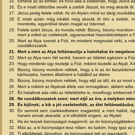
15.
Elméne az az ember, és hírül adá a zsidóknak, hogy Jézus az,
16.
És e miatt üldözőbe vevék a zsidók Jézust, és meg akarák őt
17.
Jézus pedig felele nékik: Az én Atyám mind ez ideig munkálk
18.
E miatt aztán még inkább meg akarák őt ölni a zsidók, m
mondotta, egyenlővé tévén magát az Istennel.
19.
Felele azért Jézus, és monda nékik: Bizony, bizony mondom n
mert a miket az cselekszik, ugyanazokat hasonlatosképen a Fi
20.
Mert az Atya szereti a Fiút, és mindent megmutat néki, a mi
csudálkozzatok.
21.
Mert a mint az Atya feltámasztja a halottakat és megeleven
22.
Mert az Atya nem ítél senkit, hanem az ítéletet egészen a Fiú
23.
Hogy mindenki úgy tisztelje a Fiút, miként tisztelik az Atyát. A ki
24.
Bizony, bizony mondom néktek, hogy a ki az én beszédemet 
kárhozatra, hanem általment a halálból az életre.
25.
Bizony, bizony mondom néktek, hogy eljő az idő, és az most vag
26.
Mert a miként az Atyának élete van önmagában, akként adta 
27.
És hatalmat ada néki az ítélettételre is, mivelhogy embernek f
28.
Ne csodálkozzatok ezen: mert eljő az óra, a melyben min
29.
És kijőnek; a kik a jót cselekedték, az élet feltámadásár
30.
Én semmit sem cselekedhetem magamtól; a mint hallok, úg
hanem annak akaratát, a ki elküldött engem, az Atyáét.
31.
Ha én teszek bizonyságot magamról, az én bizonyságtételem
32.
Más az, a ki bizonyságot tesz rólam; és tudom, hogy igaz az a
33.
Ti elküldtetek Jánoshoz, és bizonyságot tett az igazságról.