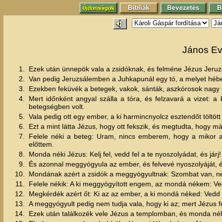
János Ev
1.
Ezek után ünnepök vala a zsidóknak, és felméne Jézus Jeru
2.
Van pedig Jeruzsálemben a Juhkapunál egy tó, a melyet héb
3.
Ezekben feküvék a betegek, vakok, sánták, aszkórosok nagy
4.
Mert időnként angyal szálla a tóra, és felzavará a vizet: a
betegségben volt.
5.
Vala pedig ott egy ember, a ki harmincnyolcz esztendőt töltö
6.
Ezt a mint látta Jézus, hogy ott fekszik, és megtudta, hogy 
7.
Felele néki a beteg: Uram, nincs emberem, hogy a mikor a
előttem.
8.
Monda néki Jézus: Kelj fel, vedd fel a te nyoszolyádat, és járj!
9.
És azonnal meggyógyula az ember, és felvevé nyoszolyáját, é
10.
Mondának azért a zsidók a meggyógyultnak: Szombat van, n
11.
Felele nékik: A ki meggyógyított engem, az mondá nékem: Vedd
12.
Megkérdék azért őt: Ki az az ember, a ki mondá néked: Vedd f
13.
A meggyógyult pedig nem tudja vala, hogy ki az; mert Jézus f
14.
Ezek után találkozék vele Jézus a templomban, és monda nék