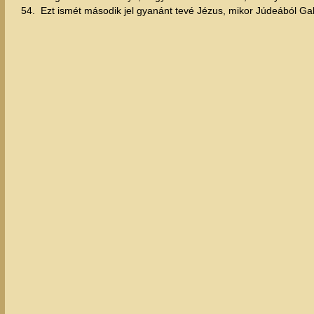
54.
Ezt ismét második jel gyanánt tevé Jézus, mikor Júdeából Ga