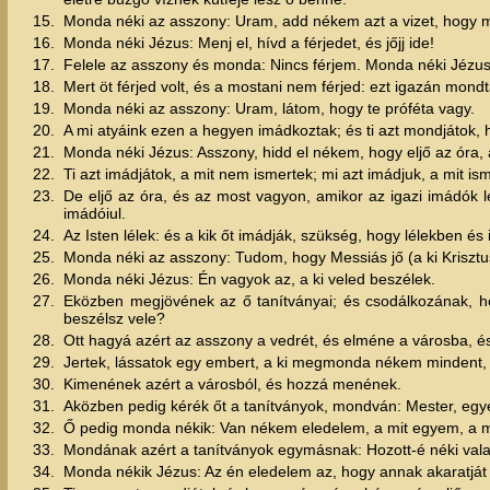
15.
Monda néki az asszony: Uram, add nékem azt a vizet, hogy m
16.
Monda néki Jézus: Menj el, hívd a férjedet, és jőjj ide!
17.
Felele az asszony és monda: Nincs férjem. Monda néki Jézus
18.
Mert öt férjed volt, és a mostani nem férjed: ezt igazán mond
19.
Monda néki az asszony: Uram, látom, hogy te próféta vagy.
20.
A mi atyáink ezen a hegyen imádkoztak; és ti azt mondjátok, 
21.
Monda néki Jézus: Asszony, hidd el nékem, hogy eljő az óra
22.
Ti azt imádjátok, a mit nem ismertek; mi azt imádjuk, a mit i
23.
De eljő az óra, és az most vagyon, amikor az igazi imádók l
imádóiul.
24.
Az Isten lélek: és a kik őt imádják, szükség, hogy lélekben é
25.
Monda néki az asszony: Tudom, hogy Messiás jő (a ki Krisztu
26.
Monda néki Jézus: Én vagyok az, a ki veled beszélek.
27.
Eközben megjövének az ő tanítványai; és csodálkozának, ho
beszélsz vele?
28.
Ott hagyá azért az asszony a vedrét, és elméne a városba,
29.
Jertek, lássatok egy embert, a ki megmonda nékem mindent, 
30.
Kimenének azért a városból, és hozzá menének.
31.
Aközben pedig kérék őt a tanítványok, mondván: Mester, egyé
32.
Ő pedig monda nékik: Van nékem eledelem, a mit egyem, a mi
33.
Mondának azért a tanítványok egymásnak: Hozott-é néki vala
34.
Monda nékik Jézus: Az én eledelem az, hogy annak akaratját 