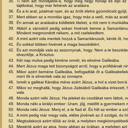
35.
Ti nem azt mondjátok-é, hogy még négy hónap és eljő az 
tájékokat, hogy már fehérek az aratásra.
36.
És a ki arat, jutalmat nyer, és az örök életre gyümölcsöt gyűj
37.
Mert ebben az a mondás igaz, hogy más a vető, más az arat
38.
Én annak az aratására küldtelek titeket, a mit nem ti munkált
39.
Abból a városból pedig sokan hivének benne a Samaritánus
Mindent megmondott nékem, a mit cselekedtem.
40.
A mint azért oda mentek hozzá a Samaritánusok, kérék őt, ho
41.
És sokkal többen hivének a maga beszédéért,
42.
És azt mondják vala az asszonynak, hogy: Nem a te beszédedé
idvezítője, a Krisztus.
43.
Két nap mulva pedig kiméne onnét, és elméne Galileába.
44.
Mert Jézus maga tett bizonyságot arról, hogy a prófétának n
45.
Mikor azért beméne Galileába, befogadták őt a Galileabeliek
mert ők is elmentek vala az ünnepre.
46.
Ismét a galileai Kánába méne azért Jézus, a hol a vizet borrá 
47.
Mikor ez meghallá, hogy Jézus Júdeából Galileába érkezett, 
vala.
48.
Monda azért néki Jézus: Ha jeleket és csodákat nem láttok, n
49.
Monda néki a királyi ember: Uram, jőjj, mielőtt a gyermekem 
50.
Monda néki Jézus: Menj el, a te fiad él. És hitt az ember a s
51.
A mint pedig már megy vala, elébe jövének az ő szolgái, és hí
52.
Megtudakozá azért tőlük az órát, a melyben megkönnyebbedett
53.
Megérté azért az atya, hogy abban az órában, a melyben azt m