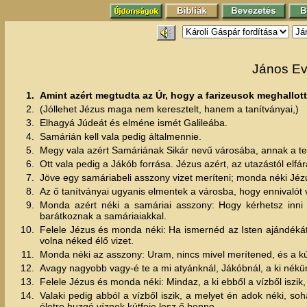
János Ev
1.
Amint azért megtudta az Úr, hogy a farizeusok meghallott
2.
(Jóllehet Jézus maga nem keresztelt, hanem a tanítványai,)
3.
Elhagyá Júdeát és elméne ismét Galileába.
4.
Samárián kell vala pedig általmennie.
5.
Megy vala azért Samáriának Sikár nevű városába, annak a tel
6.
Ott vala pedig a Jákób forrása. Jézus azért, az utazástól elf
7.
Jöve egy samáriabeli asszony vizet meríteni; monda néki Jéz
8.
Az ő tanítványai ugyanis elmentek a városba, hogy ennivalót
9.
Monda azért néki a samáriai asszony: Hogy kérhetsz inni
barátkoznak a samáriaiakkal.
10.
Felele Jézus és monda néki: Ha ismernéd az Isten ajándékát, 
volna néked élő vizet.
11.
Monda néki az asszony: Uram, nincs mivel merítened, és a kút
12.
Avagy nagyobb vagy-é te a mi atyánknál, Jákóbnál, a ki nékünk a
13.
Felele Jézus és monda néki: Mindaz, a ki ebből a vízből iszi
14.
Valaki pedig abból a vízből iszik, a melyet én adok néki, 
életre buzgó víznek kútfeje lesz ő benne.