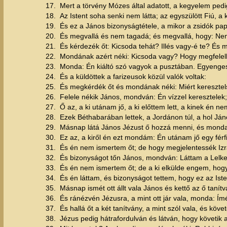
17.
Mert a törvény Mózes által adatott, a kegyelem pedig 
18.
Az Istent soha senki nem látta; az egyszülött Fiú, a k
19.
És ez a János bizonyságtétele, a mikor a zsidók pa
20.
És megvallá és nem tagadá; és megvallá, hogy: Nem
21.
És kérdezék őt: Kicsoda tehát? Illés vagy-é te? És 
22.
Mondának azért néki: Kicsoda vagy? Hogy megfelelh
23.
Monda: Én kiáltó szó vagyok a pusztában. Egyenges
24.
És a küldöttek a farizeusok közül valók voltak:
25.
És megkérdék őt és mondának néki: Miért keresztelsz
26.
Felele nékik János, mondván: Én vízzel keresztelek; 
27.
Ő az, a ki utánam jő, a ki előttem lett, a kinek én 
28.
Ezek Béthabarában lettek, a Jordánon túl, a hol Jáno
29.
Másnap látá János Jézust ő hozzá menni, és monda: 
30.
Ez az, a kiről én ezt mondám: Én utánam jő egy férfiú
31.
És én nem ismertem őt; de hogy megjelentessék Izráe
32.
És bizonyságot tőn János, mondván: Láttam a Lelket
33.
És én nem ismertem őt; de a ki elkülde engem, hogy v
34.
És én láttam, és bizonyságot tettem, hogy ez az Iste
35.
Másnap ismét ott állt vala János és kettő az ő tanítv
36.
És ránézvén Jézusra, a mint ott jár vala, monda: Ím
37.
És hallá őt a két tanítvány, a mint szól vala, és köve
38.
Jézus pedig hátrafordulván és látván, hogy követik 