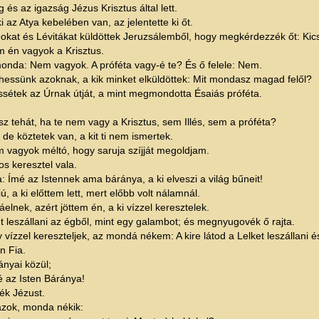
és az igazság Jézus Krisztus által lett.
i az Atya kebelében van, az jelentette ki őt.
pokat és Lévitákat küldöttek Jeruzsálemből, hogy megkérdezzék őt: Kic
 én vagyok a Krisztus.
monda: Nem vagyok. A próféta vagy-é te? És ő felele: Nem.
essünk azoknak, a kik minket elküldöttek: Mit mondasz magad felől?
sétek az Úrnak útját, a mint megmondotta Ésaiás próféta.
 tehát, ha te nem vagy a Krisztus, sem Illés, sem a próféta?
de köztetek van, a kit ti nem ismertek.
nem vagyok méltó, hogy saruja szíjját megoldjam.
s keresztel vala.
Ímé az Istennek ama báránya, a ki elveszi a világ bűneit!
, a ki előttem lett, mert előbb volt nálamnál.
lnek, azért jöttem én, a ki vízzel keresztelek.
 leszállani az égből, mint egy galambot; és megnyugovék ő rajta.
ízzel kereszteljek, az mondá nékem: A kire látod a Lelket leszállani és
n Fia.
ányai közül;
é az Isten Báránya!
ték Jézust.
azok, monda nékik: