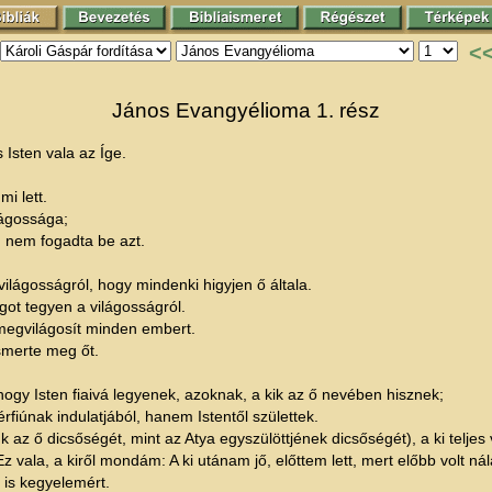
<
János Evangyélioma 1. rész
 Isten vala az Íge.
mi lett.
lágossága;
g nem fogadta be azt.
ilágosságról, hogy mindenki higyjen ő általa.
got tegyen a világosságról.
y megvilágosít minden embert.
ismerte meg őt.
ogy Isten fiaivá legyenek, azoknak, a kik az ő nevében hisznek;
rfiúnak indulatjából, hanem Istentől születtek.
tuk az ő dicsőségét, mint az Atya egyszülöttjének dicsőségét), a ki telj
Ez vala, a kiről mondám: A ki utánam jő, előttem lett, mert előbb volt ná
 is kegyelemért.