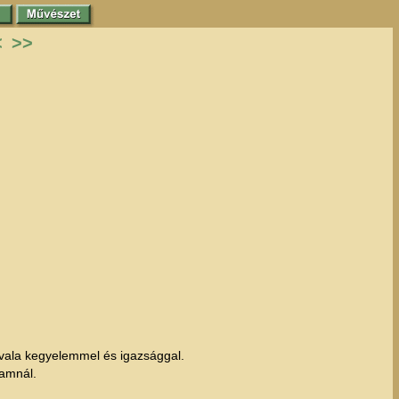
<
>>
es vala kegyelemmel és igazsággal.
lamnál.