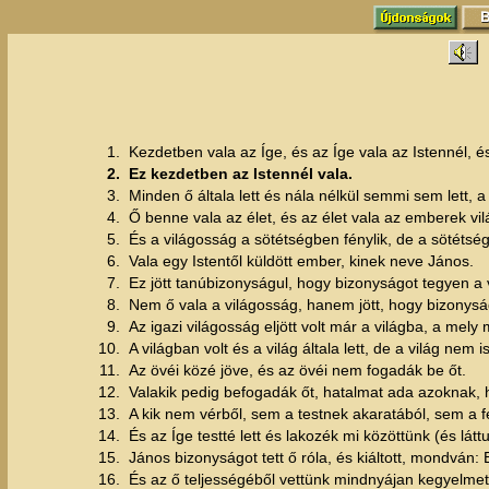
1.
Kezdetben vala az Íge, és az Íge vala az Istennél, és
2.
Ez kezdetben az Istennél vala.
3.
Minden ő általa lett és nála nélkül semmi sem lett, a 
4.
Ő benne vala az élet, és az élet vala az emberek vi
5.
És a világosság a sötétségben fénylik, de a sötétsé
6.
Vala egy Istentől küldött ember, kinek neve János.
7.
Ez jött tanúbizonyságul, hogy bizonyságot tegyen a v
8.
Nem ő vala a világosság, hanem jött, hogy bizonysá
9.
Az igazi világosság eljött volt már a világba, a mel
10.
A világban volt és a világ általa lett, de a világ nem 
11.
Az övéi közé jöve, és az övéi nem fogadák be őt.
12.
Valakik pedig befogadák őt, hatalmat ada azoknak, h
13.
A kik nem vérből, sem a testnek akaratából, sem a fé
14.
És az Íge testté lett és lakozék mi közöttünk (és lát
15.
János bizonyságot tett ő róla, és kiáltott, mondván: 
16.
És az ő teljességéből vettünk mindnyájan kegyelmet