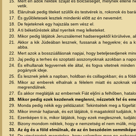
15.
Mert én adok néktek szájat és bölcseséget, melynek ellene n
vetik.
16.
Elárulnak pedig titeket szülők és testvérek is, rokonok és bar
17.
És gyűlöletesek lesztek mindenki előtt az én nevemért.
18.
De fejeteknek egy hajszála sem vész el.
19.
A ti béketűréstek által nyeritek meg lelketeket.
20.
Mikor pedig látjátok Jeruzsálemet hadseregektől körülvéve, a
21.
Akkor a kik Júdeában lesznek, fussanak a hegyekre; és a 
abba.
22.
Mert azok a bosszúállásnak napjai, hogy beteljesedjenek min
23.
Jaj pedig a terhes és szoptató asszonyoknak azokban a napo
24.
És elhullanak fegyvernek éle által, és fogva vitetnek minde
pogányok ideje.
25.
És lesznek jelek a napban, holdban és csillagokban; és a föl
26.
Mikor az emberek elhalnak a félelem miatt és azoknak vá
megrendülnek.
27.
És akkor meglátják az embernek Fiát eljőni a felhőben, hata
28.
Mikor pedig ezek kezdenek meglenni, nézzetek fel és emeljé
29.
Monda pedig nékik egy példázatot: Tekintsétek meg a fügefát
30.
Mikor immár hajtanak, és ezt látjátok, ti magatoktól tudjátok,
31.
Ezenképen ti is, mikor látjátok, hogy ezek meglesznek, tudjá
32.
Bizony mondom néktek, hogy e nemzetség el nem múlik, mí
33.
Az ég és a föld elmúlnak, de az én beszédeim semmikép
34.
De vigyázzatok magatokra, hogy valamikor meg ne nehezedjé