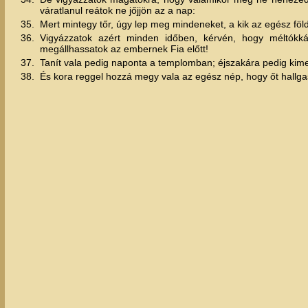
váratlanul reátok ne jőjjön az a nap:
35.
Mert mintegy tőr, úgy lep meg mindeneket, a kik az egész föl
36.
Vigyázzatok azért minden időben, kérvén, hogy méltókká
megállhassatok az embernek Fia előtt!
37.
Tanít vala pedig naponta a templomban; éjszakára pedig kime
38.
És kora reggel hozzá megy vala az egész nép, hogy őt hallg