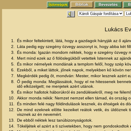
Lukács Ev
1.
És mikor feltekintett, látá, hogy a gazdagok hányják az ő aján
2.
Láta pedig egy szegény özvegy asszonyt is, hogy abba két fill
3.
És monda: Igazán mondom néktek, hogy e szegény özvegy mi
4.
Mert mind ezek az ő fölöslegükből vetettek Istennek az aján
5.
És mikor némelyek mondának a templom felől, hogy szép köve
6.
Ezekből, a miket láttok, jőnek napok, melyekben kő kövön n
7.
Megkérdék pedig őt, mondván: Mester, mikor lesznek azért e
8.
Ő pedig monda: Meglássátok, hogy el ne hitessenek bennete
idő elközelgett; ne menjetek azért utánok.
9.
És mikor hallotok háborúkról és zendülésekről, meg ne féleml
10.
Akkor monda nékik: Nemzet nemzet ellen támad, és ország or
11.
És minden felé nagy földindulások lesznek, és éhségek és dög
12.
De mind ezeknek előtte kezeiket reátok vetik, és üldöznek t
visznek az én nevemért.
13.
De ebből néktek lesz tanúbizonyságotok.
14.
Tökéljétek el azért a ti szívetekben, hogy nem gondoskodtok e