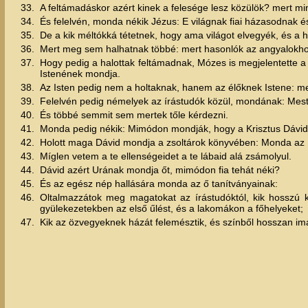
33.
A feltámadáskor azért kinek a felesége lesz közülök? mert min
34.
És felelvén, monda nékik Jézus: E világnak fiai házasodnak é
35.
De a kik méltókká tétetnek, hogy ama világot elvegyék, és a
36.
Mert meg sem halhatnak többé: mert hasonlók az angyalokhoz; 
37.
Hogy pedig a halottak feltámadnak, Mózes is megjelentette a
Istenének mondja.
38.
Az Isten pedig nem a holtaknak, hanem az élőknek Istene: me
39.
Felelvén pedig némelyek az írástudók közül, mondának: Mest
40.
És többé semmit sem mertek tőle kérdezni.
41.
Monda pedig nékik: Mimódon mondják, hogy a Krisztus Dávid
42.
Holott maga Dávid mondja a zsoltárok könyvében: Monda az Ú
43.
Míglen vetem a te ellenségeidet a te lábaid alá zsámolyul.
44.
Dávid azért Urának mondja őt, mimódon fia tehát néki?
45.
És az egész nép hallására monda az ő tanítványainak:
46.
Oltalmazzátok meg magatokat az írástudóktól, kik hosszú k
gyülekezetekben az első űlést, és a lakomákon a főhelyeket;
47.
Kik az özvegyeknek házát felemésztik, és színből hosszan im