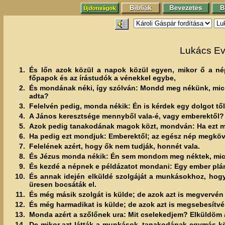
Lukács Ev
1.
És lőn azok közül a napok közül egyen, mikor ő a nép
főpapok és az írástudók a vénekkel egybe,
2.
És mondának néki, így szólván: Mondd meg nékünk, micso
adta?
3.
Felelvén pedig, monda nékik: Én is kérdek egy dolgot t
4.
A János keresztsége mennyből vala-é, vagy emberektől?
5.
Azok pedig tanakodának magok közt, mondván: Ha ezt mo
6.
Ha pedig ezt mondjuk: Emberektől; az egész nép megköv
7.
Felelének azért, hogy ők nem tudják, honnét vala.
8.
És Jézus monda nékik: Én sem mondom meg néktek, mic
9.
És kezdé a népnek e példázatot mondani: Egy ember plán
10.
És annak idején elküldé szolgáját a munkásokhoz, hog
üresen bocsáták el.
11.
És még másik szolgát is külde; de azok azt is megvervén
12.
És még harmadikat is külde; de azok azt is megsebesítvén
13.
Monda azért a szőlőnek ura: Mit cselekedjem? Elküldöm az
14.
De mikor azt látták a munkások, tanakodának egymás köz