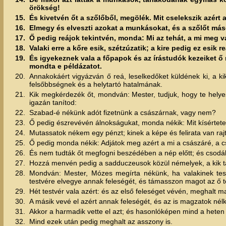
örökség!
15.
És kivetvén őt a szőlőből, megölék. Mit cselekszik azért
16.
Elmegy és elveszti azokat a munkásokat, és a szőlőt más
17.
Ő pedig reájok tekintvén, monda: Mi az tehát, a mi meg va
18.
Valaki erre a kőre esik, szétzúzatik; a kire pedig ez esik r
19.
És igyekeznek vala a főpapok és az írástudók kezeiket ő 
mondta e példázatot.
20.
Annakokáért vigyázván ő reá, leselkedőket küldének ki, a k
felsőbbségnek és a helytartó hatalmának.
21.
Kik megkérdezék őt, mondván: Mester, tudjuk, hogy te helye
igazán tanítod:
22.
Szabad-é nékünk adót fizetnünk a császárnak, vagy nem?
23.
Ő pedig észrevévén álnokságukat, monda nékik: Mit kísérte
24.
Mutassatok nékem egy pénzt; kinek a képe és felirata van raj
25.
Ő pedig monda nékik: Adjátok meg azért a mi a császáré, a cs
26.
És nem tudták őt megfogni beszédében a nép előtt; és csodálk
27.
Hozzá menvén pedig a sadduczeusok közül némelyek, a kik t
28.
Mondván: Mester, Mózes megírta nékünk, ha valakinek tes
testvére elvegye annak feleségét, és támasszon magot az ő t
29.
Hét testvér vala azért: és az első feleséget vévén, meghalt m
30.
A másik vevé el azért annak feleségét, és az is magzatok nélk
31.
Akkor a harmadik vette el azt; és hasonlóképen mind a heten
32.
Mind ezek után pedig meghalt az asszony is.