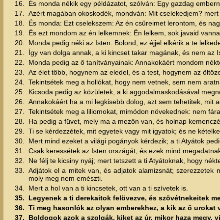
16.
És monda nékik egy példázatot, szólván: Egy gazdag emberne
17.
Azért magában okoskodék, mondván: Mit cselekedjem? mert 
18.
És monda: Ezt cselekszem: Az én csűreimet lerontom, és na
19.
És ezt mondom az én lelkemnek: Én lelkem, sok javaid vannak
20.
Monda pedig néki az Isten: Bolond, ez éjjel elkérik a te lelkede
21.
Így van dolga annak, a ki kincset takar magának, és nem az 
22.
Monda pedig az ő tanítványainak: Annakokáért mondom néktek, n
23.
Az élet több, hogynem az eledel, és a test, hogynem az öltöze
24.
Tekintsétek meg a hollókat, hogy nem vetnek, sem nem aratnak
25.
Kicsoda pedig az közületek, a ki aggodalmaskodásával megnö
26.
Annakokáért ha a mi legkisebb dolog, azt sem tehetitek, mit 
27.
Tekintsétek meg a liliomokat, mimódon növekednek: nem fár
28.
Ha pedig a füvet, mely ma a mezőn van, és holnap kemenczébe v
29.
Ti se kérdezzétek, mit egyetek vagy mit igyatok; és ne kételke
30.
Mert mind ezeket a világi pogányok kérdezik; a ti Atyátok pe
31.
Csak keressétek az Isten országát, és ezek mind megadatnak
32.
Ne félj te kicsiny nyáj; mert tetszett a ti Atyátoknak, hogy nék
33.
Adjátok el a mitek van, és adjatok alamizsnát; szerezzetek
moly meg nem emészti.
34.
Mert a hol van a ti kincsetek, ott van a ti szívetek is.
35.
Legyenek a ti derekaitok felövezve, és szövétnekeitek m
36.
Ti meg hasonlók az olyan emberekhez, a kik az ő urokat 
37.
Boldogok azok a szolgák, kiket az úr, mikor haza megy, v