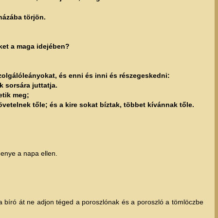
házába törjön.
üket a maga idejében?
zolgálóleányokat, és enni és inni és részegeskedni:
 sorsára juttatja.
etik meg;
etelnek tőle; és a kire sokat bíztak, többet kívánnak tőle.
menye a napa ellen.
a bíró át ne adjon téged a poroszlónak és a poroszló a tömlöczbe