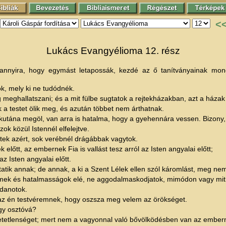
<
Lukács Evangyélioma 12. rész
annyira, hogy egymást letapossák, kezdé az ő tanítványainak mon
tok, mely ki ne tudódnék.
eghallatszani; és a mit fülbe sugtatok a rejtekházakban, azt a házak t
 a testet ölik meg, és azután többet nem árthatnak.
nekutána megöl, van arra is hatalma, hogy a gyehennára vessen. Bizony,
ok közül Istennél elfelejtve.
etek azért, sok verébnél drágábbak vagytok.
lőtt, az embernek Fia is vallást tesz arról az Isten angyalai előtt;
 Isten angyalai előtt.
tik annak; de annak, a ki a Szent Lélek ellen szól káromlást, meg nem
lmek és hatalmasságok elé, ne aggodalmaskodjatok, mimódon vagy mit 
ndanotok.
az én testvéremnek, hogy oszsza meg velem az örökséget.
gy osztóvá?
hetetlenséget; mert nem a vagyonnal való bővölködésben van az embern