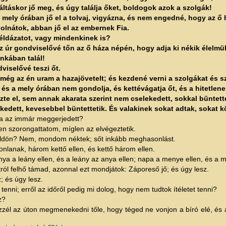
ltáskor jő meg, és úgy találja őket, boldogok azok a szolgák!
mely órában jő el a tolvaj, vigyázna, és nem engedné, hogy az ő 
olnátok, abban jő el az embernek Fia.
éldázatot, vagy mindenkinek is?
az úr gondviselővé tőn az ő háza népén, hogy adja ki nékik élelm
unkában talál!
iselővé teszi őt.
 még az én uram a hazajövetelt; és kezdené verni a szolgákat és s
s a mely órában nem gondolja, és kettévágatja őt, és a hitetlenek
zte el, sem annak akarata szerint nem cselekedett, sokkal büntett
edett, kevesebbel büntettetik. És valakinek sokat adtak, sokat köv
 ha az immár meggerjedett?
n szorongattatom, míglen az elvégeztetik.
földön? Nem, mondom néktek; sőt inkább meghasonlást.
nlanak, három kettő ellen, és kettő három ellen.
 anya a leány ellen, és a leány az anya ellen; napa a menye ellen, és a 
ól felhő támad, azonnal ezt mondjátok: Záporeső jő; és úgy lesz.
; és úgy lesz.
tenni; erről az időről pedig mi dolog, hogy nem tudtok ítéletet tenni?
z?
zzél az úton megmenekedni tőle, hogy téged ne vonjon a bíró elé, és 