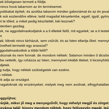
k bőségesen termett a földje.
nincs hová takarnom az én termésemet.
gyobbakat építek; és azokba takarom minden gabonámat és az én java
 sok esztendőre eltéve; tedd magadat kényelembe, egyél, igyál, gyöny
t te tőled; a miket pedig készítettél, kiéi lesznek?
Istenben gazdag.
e aggodalmaskodjatok a a ti éltetek felől, mit egyetek; se a ti testete
t.
; kiknek nincs tárházuk, sem csűrük; és az Isten eltartja őket: menny
velheti termetét egy arasszal?
aggodalmaskodtok a többi felől?
adoznak és nem fonnak: de mondom néktek: Salamon minden ő dicsőség
ettetik, így ruházza az Isten; mennyivel inkább titeket, ti kicsinyhitű
djetek.
dig tudja, hogy néktek szükségetek van ezekre.
 néktek.
tek adja az országot.
 magatoknak oly erszényeket, melyek meg nem avúlnak, elfogyhatatla
eggyújtva;
várják, mikor jő meg a menyegzőről, hogy mihelyt megjő és zörget
igyázva talál: bizony mondom néktek, hogy felövezvén magát, leült