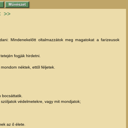
<
>>
dani: Mindenekelőtt oltalmazzátok meg magatokat a farizeusok
etején fogják hirdetni.
 mondom néktek, ettől féljetek.
 bocsáttatik.
szóljatok védelmetekre, vagy mit mondjatok;
ek az ő élete.