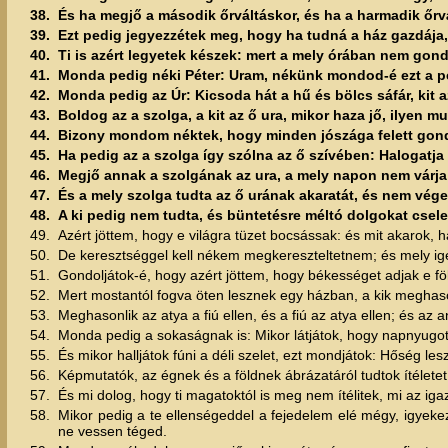
38.
És ha megjő a második őrváltáskor, és ha a harmadik őrvá
39.
Ezt pedig jegyezzétek meg, hogy ha tudná a ház gazdája, 
40.
Ti is azért legyetek készek: mert a mely órában nem gond
41.
Monda pedig néki Péter: Uram, nékünk mondod-é ezt a p
42.
Monda pedig az Úr: Kicsoda hát a hű és bölcs sáfár, kit 
43.
Boldog az a szolga, a kit az ő ura, mikor haza jő, ilyen m
44.
Bizony mondom néktek, hogy minden jószága felett gondv
45.
Ha pedig az a szolga így szólna az ő szívében: Halogatja
46.
Megjő annak a szolgának az ura, a mely napon nem várja é
47.
És a mely szolga tudta az ő urának akaratát, és nem vége
48.
A ki pedig nem tudta, és büntetésre méltó dolgokat cselek
49.
Azért jöttem, hogy e világra tüzet bocsássak: és mit akarok,
50.
De keresztséggel kell nékem megkereszteltetnem; és mely ige
51.
Gondoljátok-é, hogy azért jöttem, hogy békességet adjak e 
52.
Mert mostantól fogva öten lesznek egy házban, a kik meghaso
53.
Meghasonlik az atya a fiú ellen, és a fiú az atya ellen; és az
54.
Monda pedig a sokaságnak is: Mikor látjátok, hogy napnyugotr
55.
És mikor halljátok fúni a déli szelet, ezt mondjátok: Hőség lesz
56.
Képmutatók, az égnek és a földnek ábrázatáról tudtok ítéletet 
57.
És mi dolog, hogy ti magatoktól is meg nem ítélitek, mi az iga
58.
Mikor pedig a te ellenségeddel a fejedelem elé mégy, igyeke
ne vessen téged.