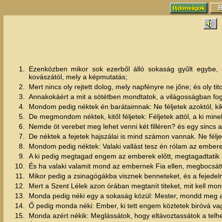
1.
Ezenközben mikor sok ezerből álló sokaság gyűlt egybe, 
kovászától, mely a képmutatás;
2.
Mert nincs oly rejtett dolog, mely napfényre ne jőne; és oly ti
3.
Annakokáért a mit a sötétben mondtatok, a világosságban fog m
4.
Mondom pedig néktek én barátaimnak: Ne féljetek azoktól, kik
5.
De megmondom néktek, kitől féljetek: Féljetek attól, a ki mi
6.
Nemde öt verebet meg lehet venni két filléren? és egy sincs az
7.
De néktek a fejetek hajszálai is mind számon vannak. Ne félj
8.
Mondom pedig néktek: Valaki vallást tesz én rólam az emberek e
9.
A ki pedig megtagad engem az emberek előtt, megtagadtatik az
10.
És ha valaki valamit mond az embernek Fia ellen, megbocsátta
11.
Mikor pedig a zsinagógákba visznek benneteket, és a fejede
12.
Mert a Szent Lélek azon órában megtanít titeket, mit kell mo
13.
Monda pedig néki egy a sokaság közül: Mester, mondd meg 
14.
Ő pedig monda néki: Ember, ki tett engem köztetek biróvá va
15.
Monda azért nékik: Meglássátok, hogy eltávoztassátok a tel