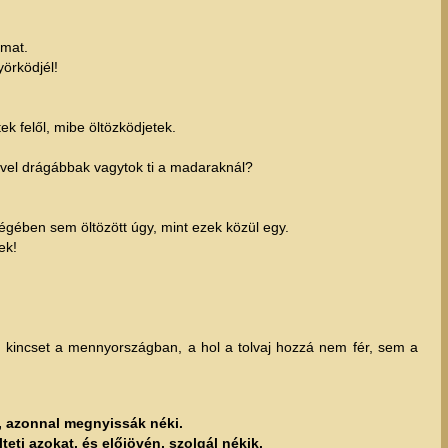
imat.
örködjél!
k felől, mibe öltözködjetek.
ivel drágábbak vagytok ti a madaraknál?
ében sem öltözött úgy, mint ezek közül egy.
ek!
n kincset a mennyországban, a hol a tolvaj hozzá nem fér, sem a
, azonnal megnyissák néki.
eti azokat, és előjövén, szolgál nékik.