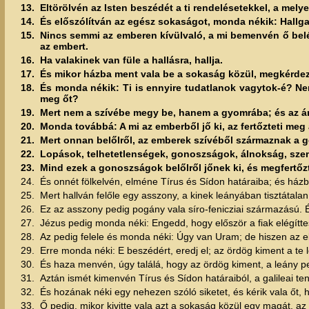
13.
Eltörölvén az Isten beszédét a ti rendelésetekkel, a melye
14.
És előszólítván az egész sokaságot, monda nékik: Hallg
15.
Nincs semmi az emberen kívülvaló, a mi bemenvén ő belé,
az embert.
16.
Ha valakinek van füle a hallásra, hallja.
17.
És mikor házba ment vala be a sokaság közül, megkérdezék
18.
És monda nékik: Ti is ennyire tudatlanok vagytok-é? Nem
meg őt?
19.
Mert nem a szívébe megy be, hanem a gyomrába; és az árn
20.
Monda továbbá: A mi az emberből jő ki, az fertőzteti meg
21.
Mert onnan belőlről, az emberek szívéből származnak a
22.
Lopások, telhetetlenségek, gonoszságok, álnokság, sze
23.
Mind ezek a gonoszságok belőlről jőnek ki, és megfertőzt
24.
És onnét fölkelvén, elméne Tírus és Sídon határaiba; és ház
25.
Mert hallván felőle egy asszony, a kinek leányában tisztátalan 
26.
Ez az asszony pedig pogány vala síro-fenicziai származású. É
27.
Jézus pedig monda néki: Engedd, hogy először a fiak elégítte
28.
Az pedig felele és monda néki: Úgy van Uram; de hiszen az e
29.
Erre monda néki: E beszédért, eredj el; az ördög kiment a te 
30.
És haza menvén, úgy találá, hogy az ördög kiment, a leány p
31.
Aztán ismét kimenvén Tírus és Sídon határaiból, a galileai te
32.
És hozának néki egy nehezen szóló siketet, és kérik vala őt, 
33.
Ő pedig, mikor kivitte vala azt a sokaság közül egy magát, az 