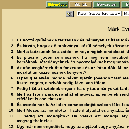
Márk Eva
1.
És hozzá gyűlének a farizeusok és némelyek az írástudók 
2.
És látván, hogy az ő tanítványai közül némelyek közöns
3.
Mert a farizeusok és a zsidók mind, a régiek rendelésé
4.
És piaczról jövén sem esznek, ha meg nem mosakodna
korsóknak, rézedényeknek és nyoszolyáknak megmosásá
5.
Azután megkérdék őt a farizeusok és az írástudók: Mi az
mosdatlan kézzel esznek kenyeret?
6.
Ő pedig felelvén, monda nékik: Igazán jövendölt felőlete
tisztel engem, a szívök pedig távol van tőlem.
7.
Pedig hiába tisztelnek engem, ha oly tudományokat taní
8.
Mert az Isten parancsolatját elhagyva, az emberek re
efféléket is cselekesztek.
9.
És monda nékik: Az Isten parancsolatját szépen félre tes
10.
Mert Mózes azt mondotta: Tiszteld atyádat és anyádat. És:
11.
Ti pedig azt mondjátok: Ha valaki ezt mondja aty
megsegíthetnélek:
12.
Úgy már nem engeditek, hogy az atyjával vagy anyjával v