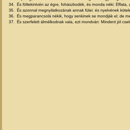
34.
És föltekintvén az égre, fohászkodék, és monda néki: Effata, 
35.
És azonnal megnyilatkozának annak fülei: és nyelvének kötel
36.
És megparancsolá nékik, hogy senkinek se mondják el; de menn
37.
És szerfelett álmélkodnak vala, ezt mondván: Mindent jól csele