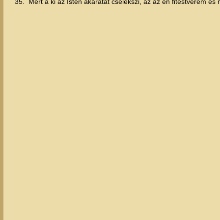
35.
Mert a ki az Isten akaratát cselekszi, az az én fitestvérem é