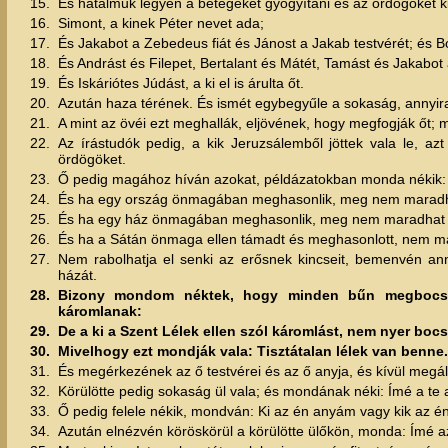
15.
És hatalmuk legyen a betegeket gyógyítani és az ördögöket ki
16.
Simont, a kinek Péter nevet ada;
17.
És Jakabot a Zebedeus fiát és Jánost a Jakab testvérét; és B
18.
És Andrást és Filepet, Bertalant és Mátét, Tamást és Jakabot 
19.
És Iskáriótes Júdást, a ki el is árulta őt.
20.
Azután haza térének. És ismét egybegyűle a sokaság, annyir
21.
A mint az övéi ezt meghallák, eljövének, hogy megfogják őt; 
22.
Az írástudók pedig, a kik Jeruzsálemből jöttek vala le, az
ördögöket.
23.
Ő pedig magához híván azokat, példázatokban monda nékik: 
24.
És ha egy ország önmagában meghasonlik, meg nem maradha
25.
És ha egy ház önmagában meghasonlik, meg nem maradhat 
26.
És ha a Sátán önmaga ellen támadt és meghasonlott, nem 
27.
Nem rabolhatja el senki az erősnek kincseit, bemenvén a
házát.
28.
Bizony mondom néktek, hogy minden bűn megbocsátt
káromlanak:
29.
De a ki a Szent Lélek ellen szól káromlást, nem nyer bo
30.
Mivelhogy ezt mondják vala: Tisztátalan lélek van benne.
31.
És megérkezének az ő testvérei és az ő anyja, és kívül megál
32.
Körülötte pedig sokaság ül vala; és mondának néki: Ímé a te 
33.
Ő pedig felele nékik, mondván: Ki az én anyám vagy kik az é
34.
Azután elnézvén köröskörül a körülötte ülőkön, monda: Ímé a