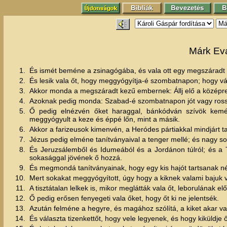
Márk Eva
1.
És ismét beméne a zsinagógába, és vala ott egy megszáradt
2.
És lesik vala őt, hogy meggyógyítja-é szombatnapon; hogy vá
3.
Akkor monda a megszáradt kezű embernek: Állj elő a középr
4.
Azoknak pedig monda: Szabad-é szombatnapon jót vagy rosszat
5.
Ő pedig elnézvén őket haraggal, bánkódván szívök kemé
meggyógyult a keze és éppé lőn, mint a másik.
6.
Akkor a farizeusok kimenvén, a Heródes pártiakkal mindjárt ta
7.
Jézus pedig elméne tanítványaival a tenger mellé; és nagy so
8.
És Jeruzsálemből és Idumeából és a Jordánon túlról; és a Ti
sokasággal jövének ő hozzá.
9.
És megmondá tanítványainak, hogy egy kis hajót tartsanak né
10.
Mert sokakat meggyógyított, úgy hogy a kiknek valami bajuk vo
11.
A tisztátalan lelkek is, mikor meglátták vala őt, leborulának e
12.
Ő pedig erősen fenyegeti vala őket, hogy őt ki ne jelentsék.
13.
Azután felméne a hegyre, és magához szólítá, a kiket akar v
14.
És választa tizenkettőt, hogy vele legyenek, és hogy kiküldje ő