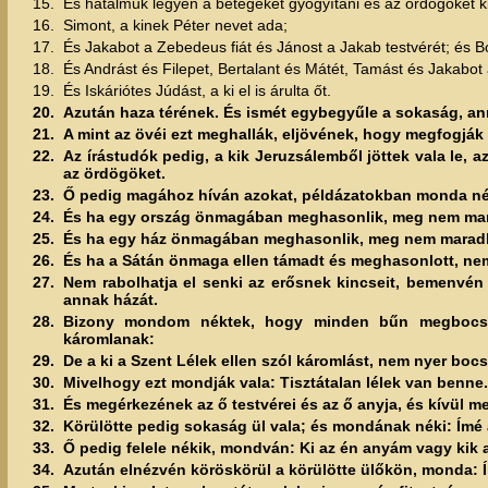
15.
És hatalmuk legyen a betegeket gyógyítani és az ördögöket ki
16.
Simont, a kinek Péter nevet ada;
17.
És Jakabot a Zebedeus fiát és Jánost a Jakab testvérét; és B
18.
És Andrást és Filepet, Bertalant és Mátét, Tamást és Jakabot 
19.
És Iskáriótes Júdást, a ki el is árulta őt.
20.
Azután haza térének. És ismét egybegyűle a sokaság, an
21.
A mint az övéi ezt meghallák, eljövének, hogy megfogják
22.
Az írástudók pedig, a kik Jeruzsálemből jöttek vala le, 
az ördögöket.
23.
Ő pedig magához híván azokat, példázatokban monda nék
24.
És ha egy ország önmagában meghasonlik, meg nem mara
25.
És ha egy ház önmagában meghasonlik, meg nem maradh
26.
És ha a Sátán önmaga ellen támadt és meghasonlott, n
27.
Nem rabolhatja el senki az erősnek kincseit, bemenvén
annak házát.
28.
Bizony mondom néktek, hogy minden bűn megbocsátt
káromlanak:
29.
De a ki a Szent Lélek ellen szól káromlást, nem nyer bo
30.
Mivelhogy ezt mondják vala: Tisztátalan lélek van benne.
31.
És megérkezének az ő testvérei és az ő anyja, és kívül m
32.
Körülötte pedig sokaság ül vala; és mondának néki: Ímé a
33.
Ő pedig felele nékik, mondván: Ki az én anyám vagy kik 
34.
Azután elnézvén köröskörül a körülötte ülőkön, monda: Í