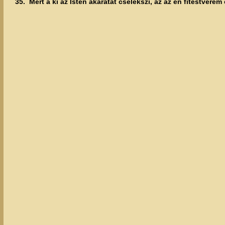
35.
Mert a ki az Isten akaratát cselekszi, az az én fitestvér