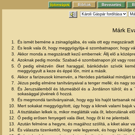
Márk Eva
1.
És ismét beméne a zsinagógába, és vala ott egy megszáradt
2.
És lesik vala őt, hogy meggyógyítja-é szombatnapon; hogy vá
3.
Akkor monda a megszáradt kezű embernek: Állj elő a középr
4.
Azoknak pedig monda: Szabad-é szombatnapon jót vagy rosszat
5.
Ő pedig elnézvén őket haraggal, bánkódván szívök kemé
meggyógyult a keze és éppé lőn, mint a másik.
6.
Akkor a farizeusok kimenvén, a Heródes pártiakkal mindjárt ta
7.
Jézus pedig elméne tanítványaival a tenger mellé; és nagy so
8.
És Jeruzsálemből és Idumeából és a Jordánon túlról; és a Ti
sokasággal jövének ő hozzá.
9.
És megmondá tanítványainak, hogy egy kis hajót tartsanak né
10.
Mert sokakat meggyógyított, úgy hogy a kiknek valami bajuk vo
11.
A tisztátalan lelkek is, mikor meglátták vala őt, leborulának e
12.
Ő pedig erősen fenyegeti vala őket, hogy őt ki ne jelentsék.
13.
Azután felméne a hegyre, és magához szólítá, a kiket akar v
14.
És választa tizenkettőt, hogy vele legyenek, és hogy kiküldje ő