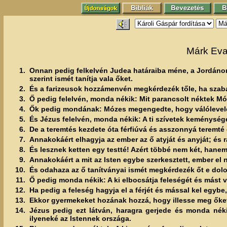
Márk Eva
1.
Onnan pedig felkelvén Judea határaiba méne, a Jordánon 
szerint ismét tanítja vala őket.
2.
És a farizeusok hozzámenvén megkérdezék tőle, ha szabad
3.
Ő pedig felelvén, monda nékik: Mit parancsolt néktek M
4.
Ők pedig mondának: Mózes megengedte, hogy válólevelet 
5.
És Jézus felelvén, monda nékik: A ti szívetek keménysége 
6.
De a teremtés kezdete óta férfiúvá és asszonnyá teremté 
7.
Annakokáért elhagyja az ember az ő atyját és anyját; és 
8.
És lesznek ketten egy testté! Azért többé nem két, hanem
9.
Annakokáért a mit az Isten egybe szerkesztett, ember el 
10.
És odahaza az ő tanítványai ismét megkérdezék őt e dolog
11.
Ő pedig monda nékik: A ki elbocsátja feleségét és mást ve
12.
Ha pedig a feleség hagyja el a férjét és mással kel egybe
13.
Ekkor gyermekeket hozának hozzá, hogy illesse meg őket;
14.
Jézus pedig ezt látván, haragra gerjede és monda néki
ilyeneké az Istennek országa.