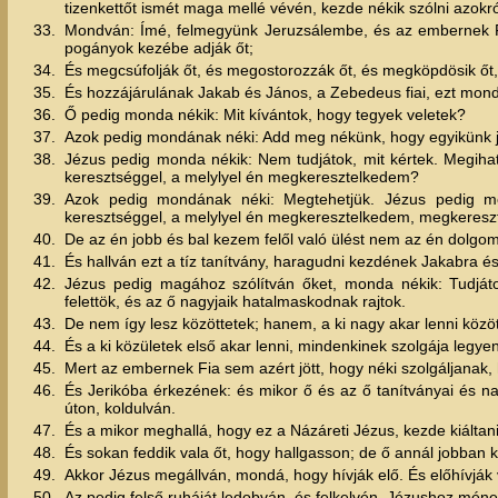
tizenkettőt ismét maga mellé vévén, kezde nékik szólni azokró
33.
Mondván: Ímé, felmegyünk Jeruzsálembe, és az embernek Fia
pogányok kezébe adják őt;
34.
És megcsúfolják őt, és megostorozzák őt, és megköpdösik őt
35.
És hozzájárulának Jakab és János, a Zebedeus fiai, ezt mon
36.
Ő pedig monda nékik: Mit kívántok, hogy tegyek veletek?
37.
Azok pedig mondának néki: Add meg nékünk, hogy egyikünk job
38.
Jézus pedig monda nékik: Nem tudjátok, mit kértek. Megiha
keresztséggel, a melylyel én megkeresztelkedem?
39.
Azok pedig mondának néki: Megtehetjük. Jézus pedig m
keresztséggel, a melylyel én megkeresztelkedem, megkereszt
40.
De az én jobb és bal kezem felől való ülést nem az én dolgom
41.
És hallván ezt a tíz tanítvány, haragudni kezdének Jakabra é
42.
Jézus pedig magához szólítván őket, monda nékik: Tudjáto
felettök, és az ő nagyjaik hatalmaskodnak rajtok.
43.
De nem így lesz közöttetek; hanem, a ki nagy akar lenni között
44.
És a ki közületek első akar lenni, mindenkinek szolgája legyen
45.
Mert az embernek Fia sem azért jött, hogy néki szolgáljanak, 
46.
És Jerikóba érkezének: és mikor ő és az ő tanítványai és na
úton, koldulván.
47.
És a mikor meghallá, hogy ez a Názáreti Jézus, kezde kiáltan
48.
És sokan feddik vala őt, hogy hallgasson; de ő annál jobban ki
49.
Akkor Jézus megállván, mondá, hogy hívják elő. És előhívják va
50.
Az pedig felső ruháját ledobván, és felkelvén, Jézushoz méne