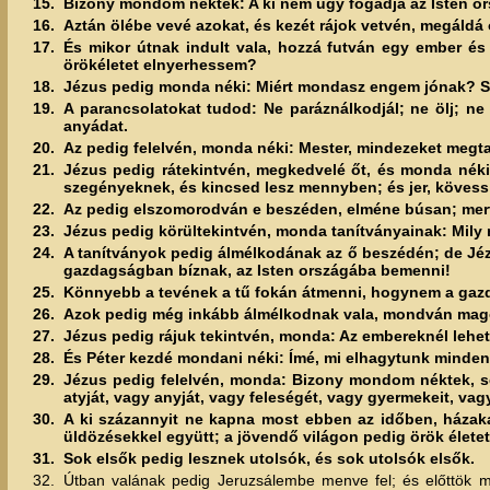
15.
Bizony mondom néktek: A ki nem úgy fogadja az Isten o
16.
Aztán ölébe vevé azokat, és kezét rájok vetvén, megáldá 
17.
És mikor útnak indult vala, hozzá futván egy ember és l
örökéletet elnyerhessem?
18.
Jézus pedig monda néki: Miért mondasz engem jónak? Sen
19.
A parancsolatokat tudod: Ne paráználkodjál; ne ölj; ne 
anyádat.
20.
Az pedig felelvén, monda néki: Mester, mindezeket megta
21.
Jézus pedig rátekintvén, megkedvelé őt, és monda néki
szegényeknek, és kincsed lesz mennyben; és jer, kövess 
22.
Az pedig elszomorodván e beszéden, elméne búsan; mert
23.
Jézus pedig körültekintvén, monda tanítványainak: Mily
24.
A tanítványok pedig álmélkodának az ő beszédén; de Jéz
gazdagságban bíznak, az Isten országába bemenni!
25.
Könnyebb a tevének a tű fokán átmenni, hogynem a gazd
26.
Azok pedig még inkább álmélkodnak vala, mondván mago
27.
Jézus pedig rájuk tekintvén, monda: Az embereknél lehet
28.
És Péter kezdé mondani néki: Ímé, mi elhagytunk minden
29.
Jézus pedig felelvén, monda: Bizony mondom néktek, senk
atyját, vagy anyját, vagy feleségét, vagy gyermekeit, vag
30.
A ki százannyit ne kapna most ebben az időben, házakat
üldözésekkel együtt; a jövendő világon pedig örök életet
31.
Sok elsők pedig lesznek utolsók, és sok utolsók elsők.
32.
Útban valának pedig Jeruzsálembe menve fel; és előttök m