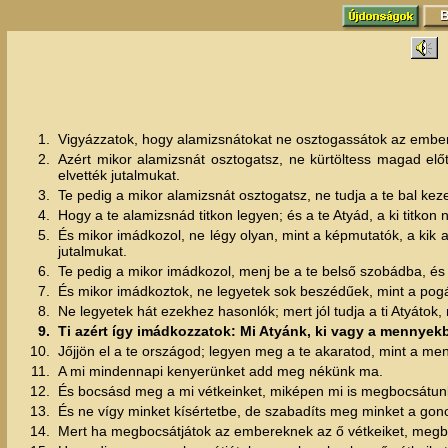
1.
Vigyázzatok, hogy alamizsnátokat ne osztogassátok az emberek
2.
Azért mikor alamizsnát osztogatsz, ne kürtöltess magad el
elvették jutalmukat.
3.
Te pedig a mikor alamizsnát osztogatsz, ne tudja a te bal keze
4.
Hogy a te alamizsnád titkon legyen; és a te Atyád, a ki titkon 
5.
És mikor imádkozol, ne légy olyan, mint a képmutatók, a kik
jutalmukat.
6.
Te pedig a mikor imádkozol, menj be a te belső szobádba, és aj
7.
És mikor imádkoztok, ne legyetek sok beszédűek, mint a pogá
8.
Ne legyetek hát ezekhez hasonlók; mert jól tudja a ti Atyátok,
9.
Ti azért így imádkozzatok: Mi Atyánk, ki vagy a mennyek
10.
Jőjjön el a te országod; legyen meg a te akaratod, mint a men
11.
A mi mindennapi kenyerünket add meg nékünk ma.
12.
És bocsásd meg a mi vétkeinket, miképen mi is megbocsátunk
13.
És ne vígy minket kísértetbe, de szabadíts meg minket a gon
14.
Mert ha megbocsátjátok az embereknek az ő vétkeiket, megboc