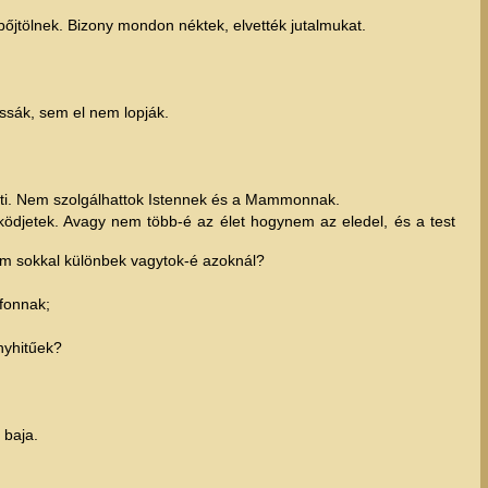
bőjtölnek. Bizony mondon néktek, elvették jutalmukat.
ssák, sem el nem lopják.
!
veti. Nem szolgálhattok Istennek és a Mammonnak.
özködjetek. Avagy nem több-é az élet hogynem az eledel, és a test
em sokkal különbek vagytok-é azoknál?
fonnak;
nyhitűek?
 baja.