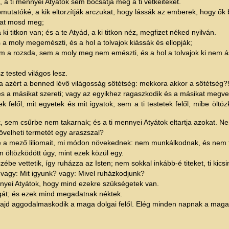
a ti mennyei Atyátok sem bocsátja meg a ti vétkeiteket.
mutatóké, a kik eltorzítják arczukat, hogy lássák az emberek, hogy ők 
ádat mosd meg;
 titkon van; és a te Atyád, a ki titkon néz, megfizet néked nyilván.
a moly megemészti, és a hol a tolvajok kiássák és ellopják;
a rozsda, sem a moly meg nem emészti, és a hol a tolvajok ki nem á
 tested világos lesz.
Ha azért a benned lévő világosság sötétség: mekkora akkor a sötétség?
i és a másikat szereti; vagy az egyikhez ragaszkodik és a másikat meg
 felől, mit egyetek és mit igyatok; sem a ti testetek felől, mibe ölt
 sem csűrbe nem takarnak; és a ti mennyei Atyátok eltartja azokat. N
velheti termetét egy araszszal?
be a mező liliomait, mi módon növekednek: nem munkálkodnak, és nem 
ltözködött úgy, mint ezek közül egy.
 vettetik, így ruházza az Isten; nem sokkal inkább-é titeket, ti kicsi
vagy: Mit igyunk? vagy: Mivel ruházkodjunk?
nnyei Atyátok, hogy mind ezekre szükségetek van.
gát; és ezek mind megadatnak néktek.
majd aggodalmaskodik a maga dolgai felől. Elég minden napnak a maga