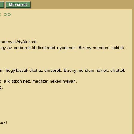
<
>>
 mennyei Atyátoknál.
hogy az emberektől dícséretet nyerjenek. Bizony mondom néktek:
zni, hogy lássák őket az emberek. Bizony mondom néktek: elvették
, a ki titkon néz, megfizet néked nyilván.
g.
men!