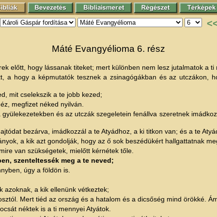
<
Máté Evangyélioma 6. rész
 előtt, hogy lássanak titeket; mert különben nem lesz jutalmatok a ti
őtt, a hogy a képmutatók tesznek a zsinagógákban és az utczákon, 
d, mit cselekszik a te jobb kezed;
néz, megfizet néked nyilván.
 a gyülekezetekben és az utczák szegeletein fenállva szeretnek imádko
tódat bezárva, imádkozzál a te Atyádhoz, a ki titkon van; és a te Atyád
nyok, a kik azt gondolják, hogy az ő sok beszédükért hallgattatnak me
 mire van szükségetek, mielőtt kérnétek tőle.
ben, szenteltessék meg a te neved;
nyben, úgy a földön is.
 azoknak, a kik ellenünk vétkeztek;
osztól. Mert tiéd az ország és a hatalom és a dicsőség mind örökké. Á
sát néktek is a ti mennyei Atyátok.