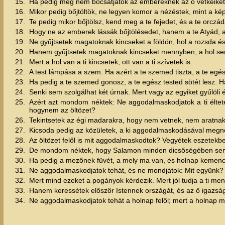
15.
Ha pedig meg nem bocsátjátok az embereknek az ő vétkeiket, 
16.
Mikor pedig bőjtöltök, ne legyen komor a nézéstek, mint a kép
17.
Te pedig mikor bőjtölsz, kend meg a te fejedet, és a te orcz
18.
Hogy ne az emberek lássák bőjtölésedet, hanem a te Atyád, a ki
19.
Ne gyűjtsetek magatoknak kincseket a földön, hol a rozsda és 
20.
Hanem gyűjtsetek magatoknak kincseket mennyben, a hol sem 
21.
Mert a hol van a ti kincsetek, ott van a ti szívetek is.
22.
A test lámpása a szem. Ha azért a te szemed tiszta, a te egész
23.
Ha pedig a te szemed gonosz, a te egész tested sötét lesz. 
24.
Senki sem szolgálhat két úrnak. Mert vagy az egyiket gyűlöl
25.
Azért azt mondom néktek: Ne aggodalmaskodjatok a ti éltetek
hogynem az öltözet?
26.
Tekintsetek az égi madarakra, hogy nem vetnek, nem aratnak,
27.
Kicsoda pedig az közületek, a ki aggodalmaskodásával megnö
28.
Az öltözet felől is mit aggodalmaskodtok? Vegyétek eszetek
29.
De mondom néktek, hogy Salamon minden dicsőségében sem ö
30.
Ha pedig a mezőnek füvét, a mely ma van, és holnap kemenczébe
31.
Ne aggodalmaskodjatok tehát, és ne mondjátok: Mit együnk? 
32.
Mert mind ezeket a pogányok kérdezik. Mert jól tudja a ti me
33.
Hanem keressétek először Istennek országát, és az ő igazsá
34.
Ne aggodalmaskodjatok tehát a holnap felől; mert a holnap 