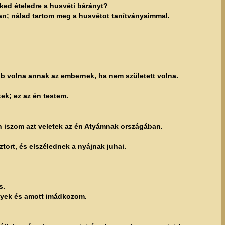
ed ételedre a husvéti bárányt?
an; nálad tartom meg a husvétot tanítványaimmal.
obb volna annak az embernek, ha nem született volna.
ek; ez az én testem.
 iszom azt veletek az én Atyámnak országában.
rt, és elszélednek a nyájnak juhai.
s.
egyek és amott imádkozom.