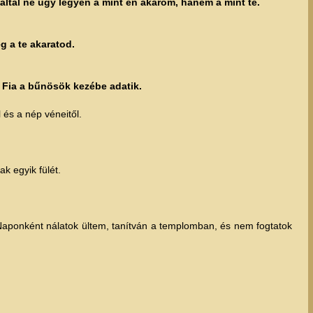
ltal ne úgy legyen a mint én akarom, hanem a mint te.
g a te akaratod.
 Fia a bűnösök kezébe adatik.
 és a nép véneitől.
k egyik fülét.
Naponként nálatok ültem, tanítván a templomban, és nem fogtatok