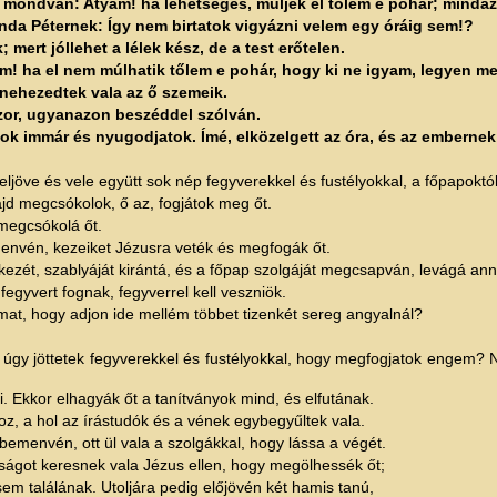
 mondván: Atyám! ha lehetséges, múljék el tőlem e pohár; mindazá
nda Péternek: Így nem birtatok vigyázni velem egy óráig sem!?
mert jóllehet a lélek kész, de a test erőtelen.
! ha el nem múlhatik tőlem e pohár, hogy ki ne igyam, legyen me
gnehezedtek vala az ő szemeik.
zor, ugyanazon beszéddel szólván.
ok immár és nyugodjatok. Ímé, elközelgett az óra, és az embernek
ljöve és vele együtt sok nép fegyverekkel és fustélyokkal, a főpapoktól
majd megcsókolok, ő az, fogjátok meg őt.
megcsókolá őt.
menvén, kezeiket Jézusra veték és megfogák őt.
 kezét, szablyáját kirántá, és a főpap szolgáját megcsapván, levágá anna
egyvert fognak, fegyverrel kell veszniök.
t, hogy adjon ide mellém többet tizenkét sereg angyalnál?
úgy jöttetek fegyverekkel és fustélyokkal, hogy megfogjatok engem? 
i. Ekkor elhagyák őt a tanítványok mind, és elfutának.
, a hol az írástudók és a vének egybegyűltek vala.
s bemenvén, ott ül vala a szolgákkal, hogy lássa a végét.
ságot keresnek vala Jézus ellen, hogy megölhessék őt;
em találának. Utoljára pedig előjövén két hamis tanú,