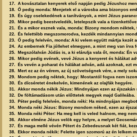
17.
A kovásztalan kenyerek első napján pedig Jézushoz men
18.
Ő pedig monda: Menjetek el a városba ama bizonyos embe
19.
És úgy cselekedének a tanítványok, a mint Jézus parancso
20.
Mikor pedig beestveledék, letelepszik vala a tizenkettőve
21.
És a mikor esznek vala, monda: Bizony mondom néktek, t
22.
És felettébb megszomorodva, kezdék mindannyian monda
23.
Ő pedig felelvén, monda: A ki velem együtt mártja kezét a 
24.
Az embernek Fia jóllehet elmegyen, a mint meg van írva f
25.
Megszólalván Júdás is, a ki elárulja vala őt, monda: Én
26.
Mikor pedig evének, vevé Jézus a kenyeret és hálákat ad
27.
És vevén a poharat és hálákat adván, adá azoknak, ezt 
28.
Mert ez az én vérem, az új szövetségnek vére, a mely so
29.
Mondom pedig néktek, hogy: Mostantól fogva nem iszom 
30.
És dícséretet énekelvén, kimenének az olajfák hegyére.
31.
Akkor monda nékik Jézus: Mindnyájan ezen az éjszakán m
32.
De föltámadásom után előttetek megyek majd Galileába.
33.
Péter pedig felelvén, monda néki: Ha mindnyájan megbo
34.
Monda néki Jézus: Bizony mondom néked, ezen az éjsza
35.
Monda néki Péter: Ha meg kell is veled halnom, meg nem 
36.
Akkor elméne Jézus velök egy helyre, a melyet Gecsemán
37.
És maga mellé vévén Pétert és Zebedeusnak két fiát, ke
38.
Ekkor monda nékik: Felette igen szomorú az én lelkem min