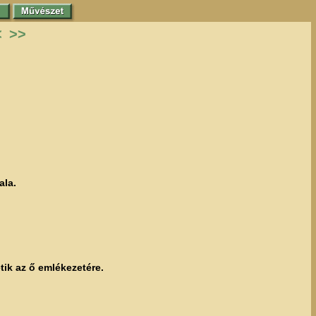
<
>>
ala.
tik az ő emlékezetére.