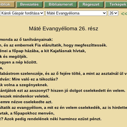
<
Máté Evangyélioma 26. rész
 monda az ő tanítványainak:
 és az embernek Fia elárultatik, hogy megfeszíttessék.
nei a főpap házába, a kit Kajafásnak hívtak,
k és megöljék.
egyen a nép között.
a,
bástrom szelenczéje, és az ő fejére tölté, a mint az asztalnál ül v
ván: Mire való ez a tékozlás?
ták volna a szegényeknek.
ántjátok ezt az asszonyt? hiszen jó dolgot cselekedett én velem.
leszek mindenkor veletek.
ésemre nézve cselekedte azt.
atik az evangyéliom, a mit ez én velem cselekedék, az is hirdette
hívtak, a főpapokhoz menvén,
? Azok pedig rendelének néki harmincz ezüst pénzt.