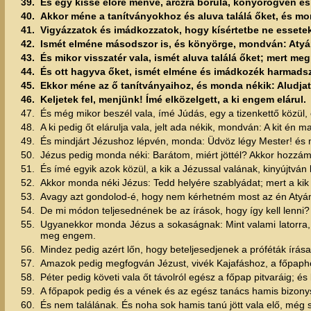
39.
És egy kissé előre menve, arczra borula, könyörögvén és
40.
Akkor méne a tanítványokhoz és aluva találá őket, és mo
41.
Vigyázzatok és imádkozzatok, hogy kísértetbe ne essetek; 
42.
Ismét elméne másodszor is, és könyörge, mondván: Atyám
43.
És mikor visszatér vala, ismét aluva találá őket; mert me
44.
És ott hagyva őket, ismét elméne és imádkozék harmads
45.
Ekkor méne az ő tanítványaihoz, és monda nékik: Aludjat
46.
Keljetek fel, menjünk! Ímé elközelgett, a ki engem elárul.
47.
És még mikor beszél vala, ímé Júdás, egy a tizenkettő közül, e
48.
A ki pedig őt elárulja vala, jelt ada nékik, mondván: A kit én 
49.
És mindjárt Jézushoz lépvén, monda: Üdvöz légy Mester! és 
50.
Jézus pedig monda néki: Barátom, miért jöttél? Akkor hozzá
51.
És ímé egyik azok közül, a kik a Jézussal valának, kinyújtván
52.
Akkor monda néki Jézus: Tedd helyére szablyádat; mert a kik f
53.
Avagy azt gondolod-é, hogy nem kérhetném most az én Atyáma
54.
De mi módon teljesednének be az írások, hogy így kell lenni?
55.
Ugyanekkor monda Jézus a sokaságnak: Mint valami latorra, 
meg engem.
56.
Mindez pedig azért lőn, hogy beteljesedjenek a próféták írása
57.
Amazok pedig megfogván Jézust, vivék Kajafáshoz, a főpaphoz
58.
Péter pedig követi vala őt távolról egész a főpap pitvaráig; é
59.
A főpapok pedig és a vének és az egész tanács hamis bizony
60.
És nem találának. És noha sok hamis tanú jött vala elő, még s