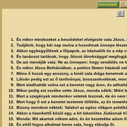
1.
És mikor mindezeket a beszédeket elvégezte vala Jézus,
2.
Tudjátok, hogy két nap mulva a husvétnak ünnepe lészen,
3.
Akkor egybegyűlének a főpapok, az írástudók és a nép vé
4.
És tanácsot tartának, hogy Jézust álnoksággal megfogjá
5.
De azt mondják vala: Ne az ünnepen: hogy zendülés ne l
6.
És mikor Jézus Bethániában, a poklos Simon házánál val
7.
Méne ő hozzá egy asszony, a kinél vala drága kenetnek ala
8.
Látván pedig ezt az ő tanítványai, bosszankodának, mond
9.
Mert eladhatták volna ezt a kenetet nagy áron, és adhat
10.
Mikor pedig ezt eszébe vette Jézus, monda nékik: Miért b
11.
Mert a szegények mindenkor veletek lesznek, de én nem 
12.
Mert hogy ő ezt a kenetet testemre töltötte, az én temet
13.
Bizony mondom néktek: Valahol az egész világon prédikált
14.
Akkor a tizenkettő közül egy, a kit Iskariótes Júdásnak 
15.
Monda: Mit akartok nékem adni, és én kezetekbe adom őt
16.
És ettől fogva alkalmat keres vala, hogy elárulja őt.