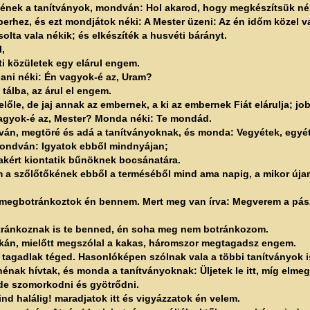
ének a tanítványok, mondván: Hol akarod, hogy megkészítsük nék
rhez, és ezt mondjátok néki: A Mester üzeni: Az én időm közel v
lta vala nékik; és elkészíték a husvéti bárányt.
l,
i közületek egy elárul engem.
ni néki: Én vagyok-é az, Uram?
tálba, az árul el engem.
előle, de jaj annak az embernek, a ki az embernek Fiát elárulja; j
 vagyok-é az, Mester? Monda néki: Te mondád.
ván, megtöré és adá a tanítványoknak, és monda: Vegyétek, egyét
mondván: Igyatok ebből mindnyájan;
kakért kiontatik bűnöknek bocsánatára.
a szőlőtőkének ebből a terméséből mind ama napig, a mikor újan
egbotránkoztok én bennem. Mert meg van írva: Megverem a pászto
tránkoznak is te benned, én soha meg nem botránkozom.
kán, mielőtt megszólal a kakas, háromszor megtagadsz engem.
tagadlak téged. Hasonlóképen szólnak vala a többi tanítványok i
énak hívtak, és monda a tanítványoknak: Üljetek le itt, míg elm
zde szomorkodni és gyötrődni.
d halálig! maradjatok itt és vigyázzatok én velem.