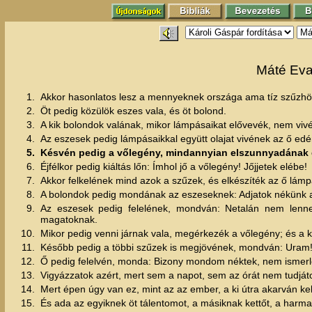
Máté Eva
1.
Akkor hasonlatos lesz a mennyeknek országa ama tíz szűzhöz
2.
Öt pedig közülök eszes vala, és öt bolond.
3.
A kik bolondok valának, mikor lámpásaikat elővevék, nem viv
4.
Az eszesek pedig lámpásaikkal együtt olajat vivének az ő ed
5.
Késvén pedig a vőlegény, mindannyian elszunnyadának 
6.
Éjfélkor pedig kiáltás lőn: Ímhol jő a vőlegény! Jőjjetek elébe!
7.
Akkor felkelének mind azok a szűzek, és elkészíték az ő lámp
8.
A bolondok pedig mondának az eszeseknek: Adjatok nékünk a t
9.
Az eszesek pedig felelének, mondván: Netalán nem lenn
magatoknak.
10.
Mikor pedig venni járnak vala, megérkezék a vőlegény; és a 
11.
Később pedig a többi szűzek is megjövének, mondván: Uram
12.
Ő pedig felelvén, monda: Bizony mondom néktek, nem ismerle
13.
Vigyázzatok azért, mert sem a napot, sem az órát nem tudját
14.
Mert épen úgy van ez, mint az az ember, a ki útra akarván kelni
15.
És ada az egyiknek öt tálentomot, a másiknak kettőt, a harma