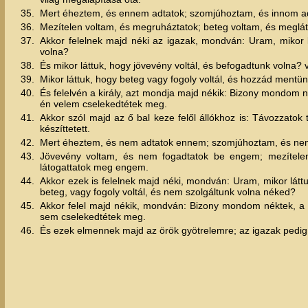
35.
Mert éheztem, és ennem adtatok; szomjúhoztam, és innom ad
36.
Mezítelen voltam, és megruháztatok; beteg voltam, és megláto
37.
Akkor felelnek majd néki az igazak, mondván: Uram, mikor l
volna?
38.
És mikor láttuk, hogy jövevény voltál, és befogadtunk volna? 
39.
Mikor láttuk, hogy beteg vagy fogoly voltál, és hozzád mentü
40.
És felelvén a király, azt mondja majd nékik: Bizony mondom 
én velem cselekedtétek meg.
41.
Akkor szól majd az ő bal keze felől állókhoz is: Távozzatok
készíttetett.
42.
Mert éheztem, és nem adtatok ennem; szomjúhoztam, és ne
43.
Jövevény voltam, és nem fogadtatok be engem; mezítele
látogattatok meg engem.
44.
Akkor ezek is felelnek majd néki, mondván: Uram, mikor látt
beteg, vagy fogoly voltál, és nem szolgáltunk volna néked?
45.
Akkor felel majd nékik, mondván: Bizony mondom néktek, 
sem cselekedtétek meg.
46.
És ezek elmennek majd az örök gyötrelemre; az igazak pedig 