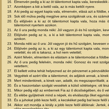
16.
Elmenvén pedig a ki az öt tálentomot kapta vala, kereskedék 
17.
Azonképen a kié a kettő vala, az is más kettőt nyere.
18.
A ki pedig az egyet kapta vala, elmenvén, elásá azt a földbe, 
19.
Sok idő múlva pedig megjöve ama szolgáknak ura, és számot 
20.
És előjövén a ki az öt tálentomot kapta vala, hoza más 
tálentomot nyertem azokon.
21.
Az ő ura pedig monda néki: Jól vagyon jó és hű szolgám, kev
22.
Előjövén pedig az is, a ki a két tálentomot kapta vala, m
azokon.
23.
Monda néki az ő ura: Jól vagyon jó és hű szolgám, kevesen v
24.
Előjövén pedig az is, a ki az egy tálentomot kapta vala, mo
vetettél, és ott is takarsz, a hol nem vetettél;
25.
Azért félvén, elmentem és elástam a te tálentomodat a földbe
26.
Az ő ura pedig felelvén, monda néki: Gonosz és rest szolga,
vetettem;
27.
El kellett volna tehát helyezned az én pénzemet a pénzvált
28.
Vegyétek el azért tőle a tálentomot, és adjátok annak, a kinek
29.
Mert mindenkinek, a kinek van, adatik, és megszaporíttatik; a k
30.
És a haszontalan szolgát vessétek a külső sötétségre; ott lés
31.
Mikor pedig eljő az embernek Fia az ő dicsőségében, és ő ve
32.
És elébe gyűjtetnek mind a népek, és elválasztja őket egymást
33.
És a juhokat jobb keze felől, a kecskéket pedig bal keze felől ál
34.
Akkor ezt mondja a király a jobb keze felől állóknak: Jertek,
világ megalapítása óta.