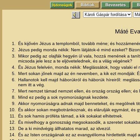
Máté Eva
1.
És kijővén Jézus a templomból, tovább méne; és hozzámenéne
2.
Jézus pedig monda nékik: Nem látjátok-é mind ezeket? Bizon
3.
Mikor pedig az olajfák hegyén ül vala, hozzá menének a t
micsoda jele lesz a te eljövetelednek, és a világ végének?
4.
És Jézus felelvén, monda nékik: Meglássátok, hogy valaki el n
5.
Mert sokan jőnek majd az én nevemben, a kik ezt mondják: Én
6.
Hallanotok kell majd háborúkról és háborúk híreiről: meglá
nem itt a vég.
7.
Mert nemzet támad nemzet ellen, és ország ország ellen; és 
8.
Mind ez pedig a sok nyomorúságnak kezdete.
9.
Akkor nyomorúságra adnak majd benneteket, és megölnek tite
10.
És akkor sokan megbotránkoznak, és elárulják egymást, és gy
11.
És sok hamis próféta támad, a kik sokakat elhitetnek.
12.
És mivelhogy a gonoszság megsokasodik, a szeretet sokakb
13.
De a ki mindvégig állhatatos marad, az idvezül.
14.
És az Isten országának ez az evangyélioma hirdettetik majd a