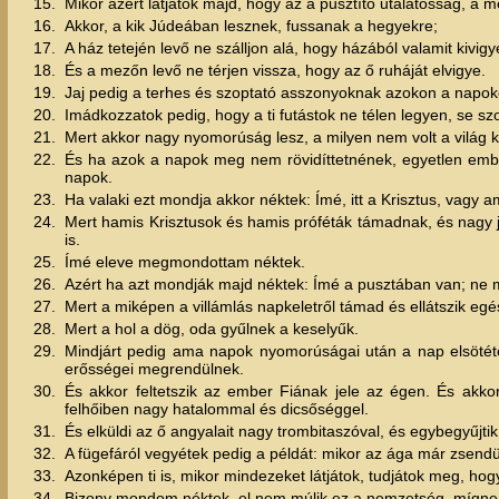
15.
Mikor azért látjátok majd, hogy az a pusztító utálatosság, a mel
16.
Akkor, a kik Júdeában lesznek, fussanak a hegyekre;
17.
A ház tetején levő ne szálljon alá, hogy házából valamit kivigy
18.
És a mezőn levő ne térjen vissza, hogy az ő ruháját elvigye.
19.
Jaj pedig a terhes és szoptató asszonyoknak azokon a napok
20.
Imádkozzatok pedig, hogy a ti futástok ne télen legyen, se 
21.
Mert akkor nagy nyomorúság lesz, a milyen nem volt a világ k
22.
És ha azok a napok meg nem rövidíttetnének, egyetlen emb
napok.
23.
Ha valaki ezt mondja akkor néktek: Ímé, itt a Krisztus, vagy am
24.
Mert hamis Krisztusok és hamis próféták támadnak, és nagy je
is.
25.
Ímé eleve megmondottam néktek.
26.
Azért ha azt mondják majd néktek: Ímé a pusztában van; ne m
27.
Mert a miképen a villámlás napkeletről támad és ellátszik egé
28.
Mert a hol a dög, oda gyűlnek a keselyűk.
29.
Mindjárt pedig ama napok nyomorúságai után a nap elsötéted
erősségei megrendülnek.
30.
És akkor feltetszik az ember Fiának jele az égen. És akko
felhőiben nagy hatalommal és dicsőséggel.
31.
És elküldi az ő angyalait nagy trombitaszóval, és egybegyűjtik 
32.
A fügefáról vegyétek pedig a példát: mikor az ága már zsendül,
33.
Azonképen ti is, mikor mindezeket látjátok, tudjátok meg, hogy 
34.
Bizony mondom néktek, el nem múlik ez a nemzetség, mígn