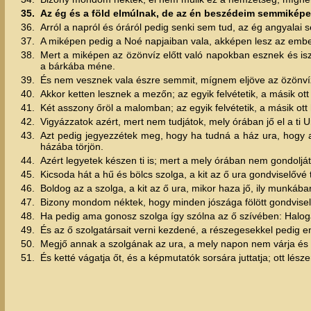
35.
Az ég és a föld elmúlnak, de az én beszédeim semmikép
36.
Arról a napról és óráról pedig senki sem tud, az ég angyala
37.
A miképen pedig a Noé napjaiban vala, akképen lesz az ember
38.
Mert a miképen az özönvíz előtt való napokban esznek és i
a bárkába méne.
39.
És nem vesznek vala észre semmit, mígnem eljöve az özönvíz
40.
Akkor ketten lesznek a mezőn; az egyik felvétetik, a másik ott
41.
Két asszony őröl a malomban; az egyik felvétetik, a másik ott 
42.
Vigyázzatok azért, mert nem tudjátok, mely órában jő el a ti U
43.
Azt pedig jegyezzétek meg, hogy ha tudná a ház ura, hogy a
házába törjön.
44.
Azért legyetek készen ti is; mert a mely órában nem gondoljá
45.
Kicsoda hát a hű és bölcs szolga, a kit az ő ura gondviselő
46.
Boldog az a szolga, a kit az ő ura, mikor haza jő, ily munkában
47.
Bizony mondom néktek, hogy minden jószága fölött gondviselő
48.
Ha pedig ama gonosz szolga így szólna az ő szívében: Halog
49.
És az ő szolgatársait verni kezdené, a részegesekkel pedig e
50.
Megjő annak a szolgának az ura, a mely napon nem várja és
51.
És ketté vágatja őt, és a képmutatók sorsára juttatja; ott lész