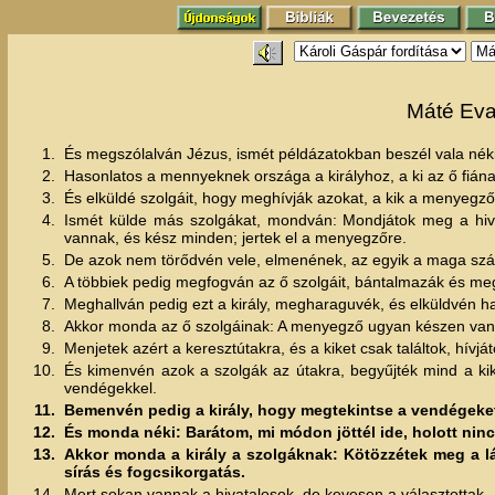
Máté Eva
1.
És megszólalván Jézus, ismét példázatokban beszél vala nék
2.
Hasonlatos a mennyeknek országa a királyhoz, a ki az ő fián
3.
És elküldé szolgáit, hogy meghívják azokat, a kik a menyegző
4.
Ismét külde más szolgákat, mondván: Mondjátok meg a hivat
vannak, és kész minden; jertek el a menyegzőre.
5.
De azok nem törődvén vele, elmenének, az egyik a maga szá
6.
A többiek pedig megfogván az ő szolgáit, bántalmazák és meg
7.
Meghallván pedig ezt a király, megharaguvék, és elküldvén had
8.
Akkor monda az ő szolgáinak: A menyegző ugyan készen van,
9.
Menjetek azért a keresztútakra, és a kiket csak találtok, hív
10.
És kimenvén azok a szolgák az útakra, begyűjték mind a kik
vendégekkel.
11.
Bemenvén pedig a király, hogy megtekintse a vendégeket,
12.
És monda néki: Barátom, mi módon jöttél ide, holott nin
13.
Akkor monda a király a szolgáknak: Kötözzétek meg a láb
sírás és fogcsikorgatás.
14.
Mert sokan vannak a hivatalosok, de kevesen a választottak.