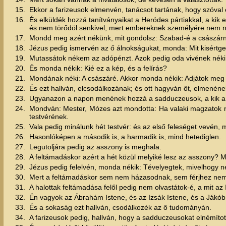
15.
Ekkor a farizeusok elmenvén, tanácsot tartának, hogy szóval e
16.
És elküldék hozzá tanítványaikat a Heródes pártiakkal, a kik e
és nem törődöl senkivel, mert embereknek személyére nem n
17.
Mondd meg azért nékünk, mit gondolsz: Szabad-é a császárn
18.
Jézus pedig ismervén az ő álnokságukat, monda: Mit kisértg
19.
Mutassátok nékem az adópénzt. Azok pedig oda vivének néki
20.
És monda nékik: Kié ez a kép, és a felírás?
21.
Mondának néki: A császáré. Akkor monda nékik: Adjátok meg a
22.
És ezt hallván, elcsodálkozának; és ott hagyván őt, elmenéne
23.
Ugyanazon a napon menének hozzá a sadduczeusok, a kik a 
24.
Mondván: Mester, Mózes azt mondotta: Ha valaki magzatok n
testvérének.
25.
Vala pedig minálunk hét testvér: és az első feleséget vevén,
26.
Hasonlóképen a második is, a harmadik is, mind hetediglen.
27.
Legutoljára pedig az asszony is meghala.
28.
A feltámadáskor azért a hét közül melyiké lesz az asszony? M
29.
Jézus pedig felelvén, monda nékik: Tévelyegtek, mivelhogy n
30.
Mert a feltámadáskor sem nem házasodnak, sem férjhez nem
31.
A halottak feltámadása felől pedig nem olvastátok-é, a mit az
32.
Én vagyok az Ábrahám Istene, és az Izsák Istene, és a Jákób
33.
És a sokaság ezt hallván, csodálkozék az ő tudományán.
34.
A farizeusok pedig, hallván, hogy a sadduczeusokat elnémíto