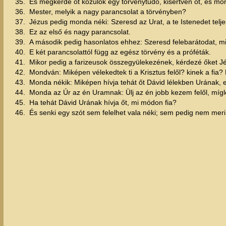
35.
És megkérdé őt közülök egy törvénytudó, kisértvén őt, és mo
36.
Mester, melyik a nagy parancsolat a törvényben?
37.
Jézus pedig monda néki: Szeresd az Urat, a te Istenedet teljes
38.
Ez az első és nagy parancsolat.
39.
A második pedig hasonlatos ehhez: Szeresd felebarátodat, m
40.
E két parancsolattól függ az egész törvény és a próféták.
41.
Mikor pedig a farizeusok összegyülekezének, kérdezé őket J
42.
Mondván: Miképen vélekedtek ti a Krisztus felől? kinek a fia
43.
Monda nékik: Miképen hívja tehát őt Dávid lélekben Urának,
44.
Monda az Úr az én Uramnak: Ülj az én jobb kezem felől, mígle
45.
Ha tehát Dávid Urának hívja őt, mi módon fia?
46.
És senki egy szót sem felelhet vala néki; sem pedig nem meri