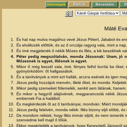
Máté Eva
1.
És hat nap mulva magához vevé Jézus Pétert, Jakabot és enn
2.
És elváltozék előttök, és az ő orczája ragyog vala, mint a nap
3.
És ímé megjelenék ő nékik Mózes és Illés, a kik beszélnek val
4.
Péter pedig megszólalván, monda Jézusnak: Uram, jó né
Mózesnek is egyet, Illésnek is egyet.
5.
Mikor ő még beszél vala, ímé, fényes felhő borítá be őket;
gyönyörködöm: őt hallgassátok.
6.
És a tanítványok a mint ezt hallák, arczra esének és igen m
7.
Jézus pedig hozzájok menvén, illeté őket, és monda: Keljetek f
8.
Mikor pedig szemeiket fölemelék, senkit sem látának, hanem 
9.
És mikor a hegyről alájövének, megparancsolá nékik Jézus
embernek Fia a halálból.
10.
És megkérdezék őt az ő tanítványai, mondván: Miért mondják t
11.
Jézus pedig felelvén, monda nékik: Illés bizony eljő előbb, és 
12.
De mondom néktek, hogy Illés immár eljött, és nem ismerék 
szenvednie kell majd ő tőlük.
13.
Ekkor megértették a tanítványok, hogy Keresztelő Jánosról sz