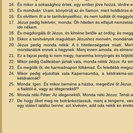
14.
És mikor a sokasághoz értek, egy ember jöve hozzá, térdre es
15.
És mondván: Uram, könyörülj az én fiamon, mert holdkóros és
16.
És elvittem őt a te tanítványaidhoz, és nem tudták őt meggyóg
17.
Jézus pedig felelvén, monda: Óh hitetlen és elfajult nemzets
ide nékem.
18.
És megdorgálá őt Jézus, és kiméne belőle az ördög; és megg
19.
Ekkor a tanítványok magukban Jézushoz menvén, mondának né
20.
Jézus pedig monda nékik: A ti hitetlenségetek miatt. Me
mondanátok ennek a hegynek: Menj innen amoda, és elmenne
21.
Ez a fajzat pedig ki nem megy, hanemha könyörgés és bőjtölés
22.
Mikor pedig Galileában jártak vala, monda nékik Jézus: Az e
23.
És megölik őt, de harmadnapon föltámad. És felettébb meg
24.
Mikor pedig eljutottak vala Kapernaumba, a kétdrakma-s
kétdrakmát?
25.
Monda: Igen. És mikor beméne a házba, megelőzé őt Jézus, m
a fiaiktól-é, vagy az idegenektől?
26.
Monda néki Péter: Az idegenektől. Monda néki Jézus: Tehát a
27.
De hogy őket meg ne botránkoztassuk, menj a tengerre, vesd 
egy státert találsz benne: azt kivévén, add oda nékik én érett