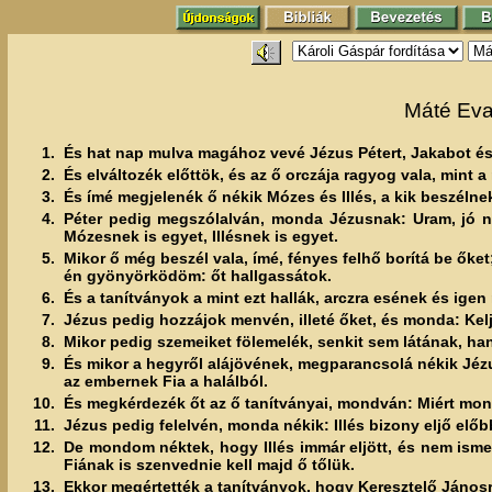
Máté Eva
1.
És hat nap mulva magához vevé Jézus Pétert, Jakabot és
2.
És elváltozék előttök, és az ő orczája ragyog vala, mint a
3.
És ímé megjelenék ő nékik Mózes és Illés, a kik beszélnek
4.
Péter pedig megszólalván, monda Jézusnak: Uram, jó né
Mózesnek is egyet, Illésnek is egyet.
5.
Mikor ő még beszél vala, ímé, fényes felhő borítá be őke
én gyönyörködöm: őt hallgassátok.
6.
És a tanítványok a mint ezt hallák, arczra esének és ige
7.
Jézus pedig hozzájok menvén, illeté őket, és monda: Kelje
8.
Mikor pedig szemeiket fölemelék, senkit sem látának, h
9.
És mikor a hegyről alájövének, megparancsolá nékik Jézu
az embernek Fia a halálból.
10.
És megkérdezék őt az ő tanítványai, mondván: Miért mondj
11.
Jézus pedig felelvén, monda nékik: Illés bizony eljő előbb
12.
De mondom néktek, hogy Illés immár eljött, és nem isme
Fiának is szenvednie kell majd ő tőlük.
13.
Ekkor megértették a tanítványok, hogy Keresztelő Jánosr