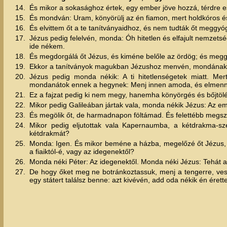
14.
És mikor a sokasághoz értek, egy ember jöve hozzá, térdre es
15.
És mondván: Uram, könyörülj az én fiamon, mert holdkóros és
16.
És elvittem őt a te tanítványaidhoz, és nem tudták őt meggyóg
17.
Jézus pedig felelvén, monda: Óh hitetlen és elfajult nemzets
ide nékem.
18.
És megdorgálá őt Jézus, és kiméne belőle az ördög; és megg
19.
Ekkor a tanítványok magukban Jézushoz menvén, mondának né
20.
Jézus pedig monda nékik: A ti hitetlenségetek miatt. Me
mondanátok ennek a hegynek: Menj innen amoda, és elmenne
21.
Ez a fajzat pedig ki nem megy, hanemha könyörgés és bőjtölés
22.
Mikor pedig Galileában jártak vala, monda nékik Jézus: Az e
23.
És megölik őt, de harmadnapon föltámad. És felettébb meg
24.
Mikor pedig eljutottak vala Kapernaumba, a kétdrakma-s
kétdrakmát?
25.
Monda: Igen. És mikor beméne a házba, megelőzé őt Jézus, m
a fiaiktól-é, vagy az idegenektől?
26.
Monda néki Péter: Az idegenektől. Monda néki Jézus: Tehát a
27.
De hogy őket meg ne botránkoztassuk, menj a tengerre, vesd 
egy státert találsz benne: azt kivévén, add oda nékik én érett