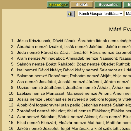
Máté Eva
1.
Jézus Krisztusnak, Dávid fiának, Ábrahám fiának nemzetségér
2.
Ábrahám nemzé Izsákot; Izsák nemzé Jákóbot; Jákób nemzé J
3.
Júda nemzé Fárest és Zárát Támártól; Fáres nemzé Esromo
4.
Arám nemzé Aminádábot; Aminádáb nemzé Naássont; Naáss
5.
Sálmón nemzé Boázt Ráhábtól; Boáz nemzé Obedet Ruthtól; 
6.
Isai nemzé Dávid királyt; Dávid király nemzé Salamont az Uriá
7.
Salamon nemzé Roboámot; Roboám nemzé Abiját; Abija nem
8.
Asa nemzé Josafátot; Josafát nemzé Jórámot; Jórám nemzé 
9.
Uzziás nemzé Jóathámot; Joathám nemzé Ákházt; Ákház nem
10.
Ezékiás nemzé Manassét; Manassé nemzé Ámont; Ámon nem
11.
Jósiás nemzé Jekoniást és testvéreit a babilóni fogságra vitel
12.
A babilóni fogságravitel után pedig Jekoniás nemzé Saláthielt
13.
Zorobábel nemzé Abiudot; Abiud nemzé Eliákimot; Eliákim ne
14.
Azor nemzé Sádokot; Sádok nemzé Akimot; Akim nemzé Eliud
15.
Eliud nemzé Eleázárt; Eleázár nemzé Matthánt; Matthán nem
16.
Jákób nemzé Józsefet, férjét Máriának, a kitől született Jézus,