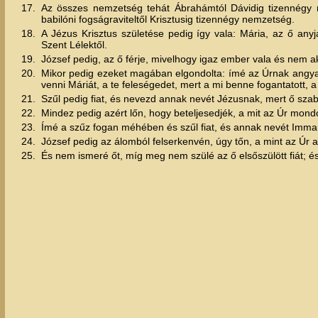
17.
Az összes nemzetség tehát Ábrahámtól Dávidig tizennégy n
babilóni fogságraviteltől Krisztusig tizennégy nemzetség.
18.
A Jézus Krisztus születése pedig így vala: Mária, az ő anyja
Szent Lélektől.
19.
József pedig, az ő férje, mivelhogy igaz ember vala és nem aka
20.
Mikor pedig ezeket magában elgondolta: ímé az Úrnak angya
venni Máriát, a te feleségedet, mert a mi benne fogantatott, a
21.
Szűl pedig fiat, és nevezd annak nevét Jézusnak, mert ő sza
22.
Mindez pedig azért lőn, hogy beteljesedjék, a mit az Úr mondott 
23.
Ímé a szűz fogan méhében és szűl fiat, és annak nevét Immanu
24.
József pedig az álomból felserkenvén, úgy tőn, a mint az Úr 
25.
És nem ismeré őt, míg meg nem szülé az ő elsőszülött fiát; 