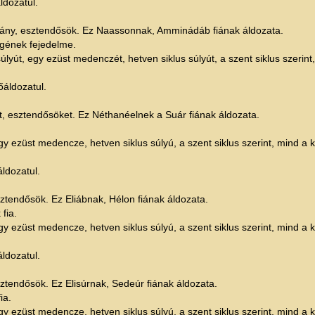
ldozatul.
bárány, esztendősök. Ez Naassonnak, Amminádáb fiának áldozata.
gének fejedelme.
lyút, egy ezüst medenczét, hetven siklus súlyút, a szent siklus szerint, mi
őáldozatul.
nyt, esztendősöket. Ez Néthanéelnek a Suár fiának áldozata.
.
y ezüst medencze, hetven siklus súlyú, a szent siklus szerint, mind a kett
ldozatul.
esztendősök. Ez Eliábnak, Hélon fiának áldozata.
fia.
y ezüst medencze, hetven siklus súlyú, a szent siklus szerint, mind a kett
ldozatul.
esztendősök. Ez Elisúrnak, Sedeúr fiának áldozata.
ia.
y ezüst medencze, hetven siklus súlyú, a szent siklus szerint, mind a kett