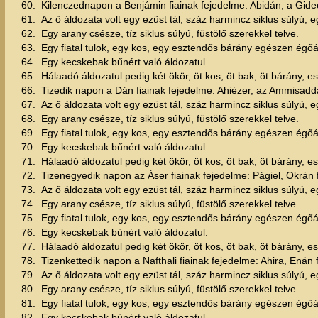
60.
Kilenczednapon a Benjámin fiainak fejedelme: Abidán, a Gideó
61.
Az ő áldozata volt egy ezüst tál, száz harmincz siklus súlyú, eg
62.
Egy arany csésze, tíz siklus súlyú, füstölő szerekkel telve.
63.
Egy fiatal tulok, egy kos, egy esztendős bárány egészen égőá
64.
Egy kecskebak bűnért való áldozatul.
65.
Hálaadó áldozatul pedig két ökör, öt kos, öt bak, öt bárány, 
66.
Tizedik napon a Dán fiainak fejedelme: Ahiézer, az Ammisadda
67.
Az ő áldozata volt egy ezüst tál, száz harmincz siklus súlyú, eg
68.
Egy arany csésze, tíz siklus súlyú, füstölő szerekkel telve.
69.
Egy fiatal tulok, egy kos, egy esztendős bárány egészen égőá
70.
Egy kecskebak bűnért való áldozatul.
71.
Hálaadó áldozatul pedig két ökör, öt kos, öt bak, öt bárány,
72.
Tizenegyedik napon az Áser fiainak fejedelme: Págiel, Okrán f
73.
Az ő áldozata volt egy ezüst tál, száz harmincz siklus súlyú, eg
74.
Egy arany csésze, tíz siklus súlyú, füstölő szerekkel telve.
75.
Egy fiatal tulok, egy kos, egy esztendős bárány egészen égőá
76.
Egy kecskebak bűnért való áldozatul.
77.
Hálaadó áldozatul pedig két ökör, öt kos, öt bak, öt bárány, 
78.
Tizenkettedik napon a Nafthali fiainak fejedelme: Ahira, Enán f
79.
Az ő áldozata volt egy ezüst tál, száz harmincz siklus súlyú, eg
80.
Egy arany csésze, tíz siklus súlyú, füstölő szerekkel telve.
81.
Egy fiatal tulok, egy kos, egy esztendős bárány egészen égőá
82.
Egy kecskebak bűnért való áldozatul.