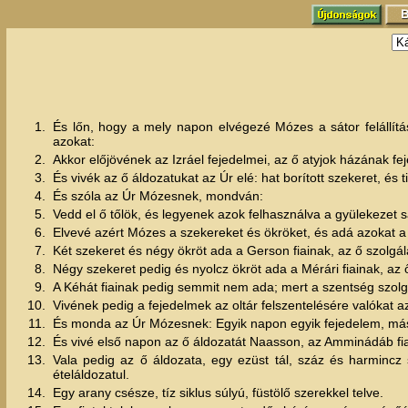
1.
És lőn, hogy a mely napon elvégezé Mózes a sátor felállít
azokat:
2.
Akkor előjövének az Izráel fejedelmei, az ő atyjok házának fej
3.
És vivék az ő áldozatukat az Úr elé: hat borított szekeret, és
4.
És szóla az Úr Mózesnek, mondván:
5.
Vedd el ő tőlök, és legyenek azok felhasználva a gyülekezet s
6.
Elvevé azért Mózes a szekereket és ökröket, és adá azokat a 
7.
Két szekeret és négy ökröt ada a Gerson fiainak, az ő szolgála
8.
Négy szekeret pedig és nyolcz ökröt ada a Mérári fiainak, az 
9.
A Kéhát fiainak pedig semmit nem ada; mert a szentség szolgál
10.
Vivének pedig a fejedelmek az oltár felszentelésére valókat a
11.
És monda az Úr Mózesnek: Egyik napon egyik fejedelem, másik
12.
És vivé első napon az ő áldozatát Naasson, az Amminádáb fi
13.
Vala pedig az ő áldozata, egy ezüst tál, száz és harmincz si
ételáldozatul.
14.
Egy arany csésze, tíz siklus súlyú, füstölő szerekkel telve.