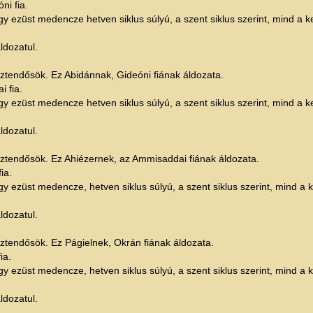
ni fia.
y ezüst medencze hetven siklus súlyú, a szent siklus szerint, mind a kettő
ldozatul.
esztendősök. Ez Abidánnak, Gideóni fiának áldozata.
i fia.
y ezüst medencze hetven siklus súlyú, a szent siklus szerint, mind a kettő
ldozatul.
 esztendősök. Ez Ahiézernek, az Ammisaddai fiának áldozata.
ia.
y ezüst medencze, hetven siklus súlyú, a szent siklus szerint, mind a kett
ldozatul.
esztendősök. Ez Págielnek, Okrán fiának áldozata.
ia.
y ezüst medencze, hetven siklus súlyú, a szent siklus szerint, mind a kett
ldozatul.