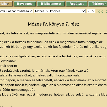
<<
Mózes IV. könyve 7. rész
ását, és felkené azt, és megszentelé azt, minden edényével egybe, é
ei; ezek a törzsek fejedelmei, és ezek a megszámláltattak felügyelői:
 tizenkét ökröt; egy-egy szekeret két-két fejedelemért, és mindenikért e
átorának szolgálatában; és add azokat a lévitáknak, mindeniknek az ő s
lévitáknak.
tuk szerint.
ő szolgálatuk szerint, Ithamárnak, Áron pap fiának keze alá.
ata illette vala őket, a melyet vállon hordoznak vala.
zon napon, a melyen az felkenetett, és vivék a fejedelmek az ő áldozatu
 napon másik fejedelem vigye az ő áldozatát az oltár felszentelésére
a, Júda nemzetségéből.
klus súlyú, egy ezüst medencze hetven siklus súlyú, a szent siklus sze