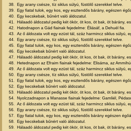
38.
Egy arany csésze, tíz siklus súlyú, füstölő szerekkel telve.
39.
Egy fiatal tulok, egy kos, egy esztendős bárány, egészen égőá
40.
Egy kecskebak, bűnért való áldozatul.
41.
Hálaadó áldozatul pedig két ökör, öt kos, öt bak, öt bárány, 
42.
Hatodnapon a Gád fiainak fejedelme: Éliásáf, a Dehuél fia.
43.
Az ő áldozata volt egy ezüst tál, száz harmincz siklus súlyú, eg
44.
Egy arany csésze, tíz siklus súlyú, füstölő szerekkel telve.
45.
Egy fiatal tulok, egy kos, egy esztendős bárány, egészen égőá
46.
Egy kecskebak bűnért való áldozatul.
47.
Hálaadó áldozatul pedig két ökör, öt kos, öt bak, öt bárány, 
48.
Hetednapon az Efraim fiainak fejedelme: Elisáma, az Ammihúd
49.
Az ő áldozata volt egy ezüst tál, száz harmincz siklus súlyú, eg
50.
Egy arany csésze, tíz siklus súlyú, füstölő szerekkel telve.
51.
Egy fiatal tulok, egy kos, egy esztendős bárány, egészen égőá
52.
Egy kecskebak bűnért való áldozatul.
53.
Hálaadó áldozatul pedig két ökör, öt kos, öt bak, öt bárány,
54.
Nyolczadnapon a Manasse fiainak fejedelme: Gamliél, Pédasúr
55.
Az ő áldozata volt egy ezüst tál, száz harmincz siklus súlyú, eg
56.
Egy arany csésze, tíz siklus súlyú, füstölő szerekkel telve.
57.
Egy fiatal tulok, egy kos, egy esztendős bárány egészen égőá
58.
Egy kecskebak bűnért való áldozatul.
59.
Hálaadó áldozatul pedig két ökör, öt kos, öt bak, öt bárány, 