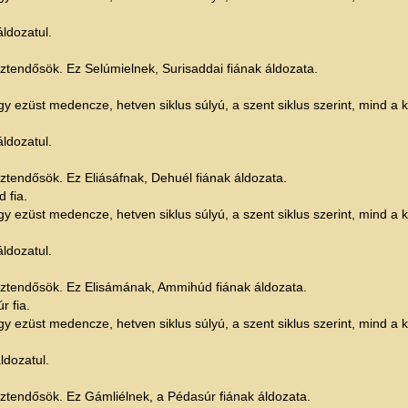
ldozatul.
esztendősök. Ez Selúmielnek, Surisaddai fiának áldozata.
y ezüst medencze, hetven siklus súlyú, a szent siklus szerint, mind a kett
ldozatul.
esztendősök. Ez Eliásáfnak, Dehuél fiának áldozata.
 fia.
y ezüst medencze, hetven siklus súlyú, a szent siklus szerint, mind a kett
ldozatul.
 esztendősök. Ez Elisámának, Ammihúd fiának áldozata.
 fia.
y ezüst medencze, hetven siklus súlyú, a szent siklus szerint, mind a kett
ldozatul.
esztendősök. Ez Gámliélnek, a Pédasúr fiának áldozata.