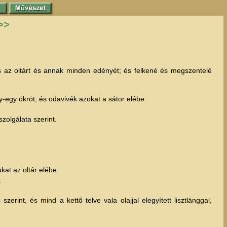
>>
s az oltárt és annak minden edényét; és felkené és megszentelé
gy-egy ökröt; és odavivék azokat a sátor elébe.
zolgálata szerint.
kat az oltár elébe.
.
rint, és mind a kettő telve vala olajjal elegyített lisztlánggal,