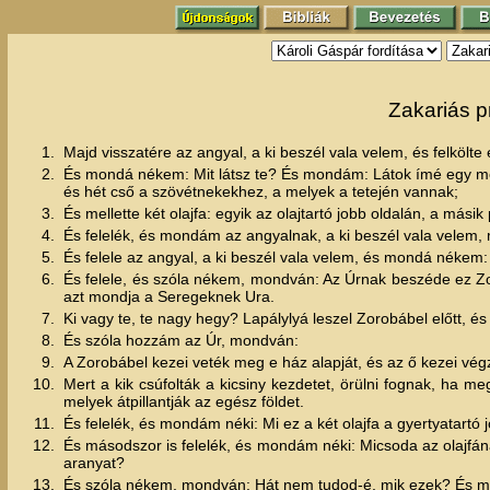
Zakariás p
1.
Majd visszatére az angyal, a ki beszél vala velem, és felkölte 
2.
És mondá nékem: Mit látsz te? És mondám: Látok ímé egy merő 
és hét cső a szövétnekekhez, a melyek a tetején vannak;
3.
És mellette két olajfa: egyik az olajtartó jobb oldalán, a mási
4.
És felelék, és mondám az angyalnak, a ki beszél vala velem
5.
És felele az angyal, a ki beszél vala velem, és mondá nék
6.
És felele, és szóla nékem, mondván: Az Úrnak beszéde ez 
azt mondja a Seregeknek Ura.
7.
Ki vagy te, te nagy hegy? Lapálylyá leszel Zorobábel előtt, és 
8.
És szóla hozzám az Úr, mondván:
9.
A Zorobábel kezei veték meg e ház alapját, és az ő kezei vé
10.
Mert a kik csúfolták a kicsiny kezdetet, örülni fognak, ha 
melyek átpillantják az egész földet.
11.
És felelék, és mondám néki: Mi ez a két olajfa a gyertyatartó 
12.
És másodszor is felelék, és mondám néki: Micsoda az olajfán
aranyat?
13.
És szóla nékem, mondván: Hát nem tudod-é, mik ezek? És