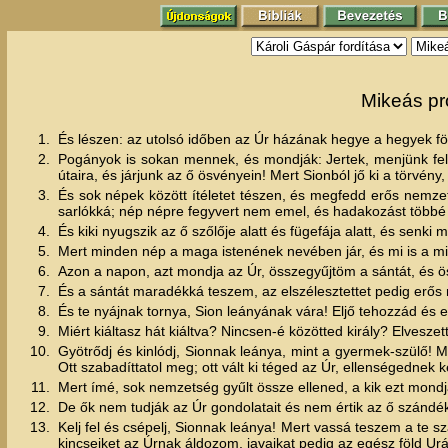
Mikeás pr
1.
És lészen: az utolsó időben az Úr házának hegye a hegyek föl
2.
Pogányok is sokan mennek, és mondják: Jertek, menjünk fe
útaira, és járjunk az ő ösvényein! Mert Sionból jő ki a törvén
3.
És sok népek között ítéletet tészen, és megfedd erős nemzet
sarlókká; nép népre fegyvert nem emel, és hadakozást többé
4.
És kiki nyugszik az ő szőlője alatt és fügefája alatt, és senki
5.
Mert minden nép a maga istenének nevében jár, és mi is a m
6.
Azon a napon, azt mondja az Úr, összegyűjtöm a sántát, és 
7.
És a sántát maradékká teszem, az elszélesztettet pedig erős 
8.
És te nyájnak tornya, Sion leányának vára! Eljő tehozzád és 
9.
Miért kiáltasz hát kiáltva? Nincsen-é közötted király? Elvesze
10.
Gyötrődj és kinlódj, Sionnak leánya, mint a gyermek-szülő! 
Ott szabadíttatol meg; ott vált ki téged az Úr, ellenségednek 
11.
Mert ímé, sok nemzetség gyűlt össze ellened, a kik ezt mond
12.
De ők nem tudják az Úr gondolatait és nem értik az ő szándéká
13.
Kelj fel és csépelj, Sionnak leánya! Mert vassá teszem a te sz
kincseiket az Úrnak áldozom, javaikat pedig az egész föld Ur