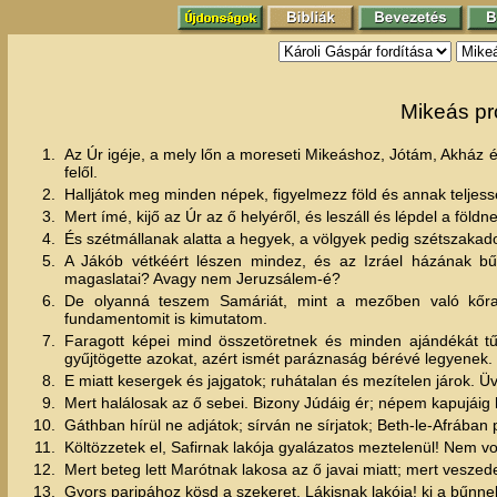
Mikeás pr
1.
Az Úr igéje, a mely lőn a moreseti Mikeáshoz, Jótám, Akház é
felől.
2.
Halljátok meg minden népek, figyelmezz föld és annak teljess
3.
Mert ímé, kijő az Úr az ő helyéről, és leszáll és lépdel a föld
4.
És szétmállanak alatta a hegyek, a völgyek pedig szétszakadoz
5.
A Jákób vétkéért lészen mindez, és az Izráel házának 
magaslatai? Avagy nem Jeruzsálem-é?
6.
De olyanná teszem Samáriát, mint a mezőben való kőrak
fundamentomit is kimutatom.
7.
Faragott képei mind összetöretnek és minden ajándékát t
gyűjtögette azokat, azért ismét paráznaság bérévé legyenek.
8.
E miatt kesergek és jajgatok; ruhátalan és mezítelen járok. Ü
9.
Mert halálosak az ő sebei. Bizony Júdáig ér; népem kapujáig 
10.
Gáthban hírül ne adjátok; sírván ne sírjatok; Beth-le-Afrába
11.
Költözzetek el, Safirnak lakója gyalázatos meztelenül! Nem v
12.
Mert beteg lett Marótnak lakosa az ő javai miatt; mert veszed
13.
Gyors paripához kösd a szekeret, Lákisnak lakója! ki a bűnnek 