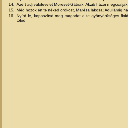
14.
Azért adj válólevelet Moreset-Gátnak! Akzib házai megcsalják I
15.
Még hozok én te néked örököst, Marésa lakosa; Adullámig hat 
16.
Nyírd le, kopaszítsd meg magadat a te gyönyörűséges fiaidé
tőled!