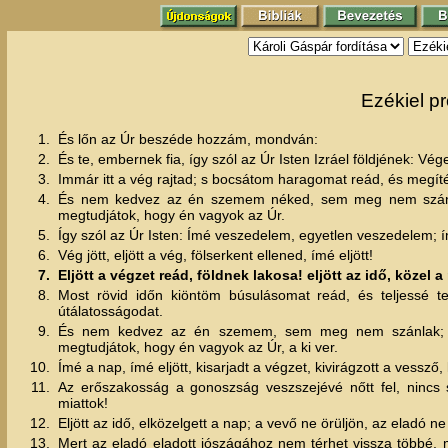
Ezékiel pr
1.
És lőn az Úr beszéde hozzám, mondván:
2.
És te, embernek fia, így szól az Úr Isten Izráel földjének: Vége
3.
Immár itt a vég rajtad; s bocsátom haragomat reád, és megíté
4.
És nem kedvez az én szemem néked, sem meg nem szánlak
megtudjátok, hogy én vagyok az Úr.
5.
Így szól az Úr Isten: Ímé veszedelem, egyetlen veszedelem; ím
6.
Vég jött, eljött a vég, fölserkent ellened, ímé eljött!
7.
Eljött a végzet reád, földnek lakosa! eljött az idő, közel
8.
Most rövid időn kiöntöm búsulásomat reád, és teljessé t
útálatosságodat.
9.
És nem kedvez az én szemem, sem meg nem szánlak; útai
megtudjátok, hogy én vagyok az Úr, a ki ver.
10.
Ímé a nap, ímé eljött, kisarjadt a végzet, kivirágzott a vessző, 
11.
Az erőszakosság a gonoszság veszszejévé nőtt fel, nincs
miattok!
12.
Eljött az idő, elközelgett a nap; a vevő ne örüljön, az eladó
13.
Mert az eladó eladott jószágához nem térhet vissza többé,