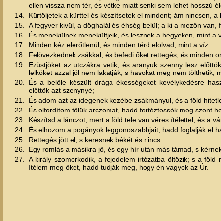
ellen vissza nem tér, és vétke miatt senki sem lehet hosszú él
14.
Kürtöljetek a kürttel és készítsetek el mindent; ám nincsen,
15.
A fegyver kivül, a döghalál és éhség belül; a ki a mezőn van,
16.
És menekülnek menekültjeik, és lesznek a hegyeken, mint a vö
17.
Minden kéz elerőtlenül, és minden térd elolvad, mint a víz.
18.
Felövezkednek zsákkal, és befedi őket rettegés, és minden 
19.
Ezüstjöket az utczákra vetik, és aranyuk szenny lesz előtt
lelköket azzal jól nem lakatják, s hasokat meg nem tölthetik; m
20.
És a belőle készült drága ékességeket kevélykedésre haszn
előttök azt szenynyé;
21.
És adom azt az idegenek kezébe zsákmányul, és a föld hitetl
22.
És elfordítom tőlük arczomat, hadd fertéztessék meg szent he
23.
Készítsd a lánczot; mert a föld tele van véres ítélettel, és a 
24.
És elhozom a pogányok leggonoszabbjait, hadd foglalják el há
25.
Rettegés jött el, s keresnek békét és nincs.
26.
Egy romlás a másikra jő, és egy hír után más támad, s kérnek
27.
A király szomorkodik, a fejedelem irtózatba öltözik; s a föl
ítélem meg őket, hadd tudják meg, hogy én vagyok az Úr.