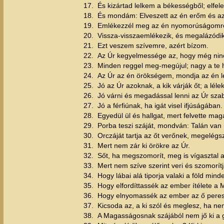
17.
És kizártad lelkem a békességből; elfele
18.
És mondám: Elveszett az én erőm és 
19.
Emlékezzél meg az én nyomorúságomról 
20.
Vissza-visszaemlékezik, és megalázódi
21.
Ezt veszem szívemre, azért bízom.
22.
Az Úr kegyelmessége az, hogy még ninc
23.
Minden reggel meg-megújul; nagy a te
24.
Az Úr az én örökségem, mondja az én l
25.
Jó az Úr azoknak, a kik várják őt; a léle
26.
Jó várni és megadással lenni az Úr sza
27.
Jó a férfiúnak, ha igát visel ifjúságában.
28.
Egyedül ül és hallgat, mert felvette mag
29.
Porba teszi száját, mondván: Talán v
30.
Orczáját tartja az őt verőnek, megelégsz
31.
Mert nem zár ki örökre az Úr.
32.
Sőt, ha megszomorít, meg is vígasztal
33.
Mert nem szíve szerint veri és szomorít
34.
Hogy lábai alá tiporja valaki a föld minde
35.
Hogy elfordíttassék az ember ítélete a
36.
Hogy elnyomassék az ember az ő peres 
37.
Kicsoda az, a ki szól és meglesz, ha n
38.
A Magasságosnak szájából nem jő ki a g