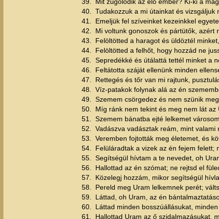
39.
Mit zúgolódik az élő ember? Ki-ki a ma
40.
Tudakozzuk a mi útainkat és vizsgáljuk 
41.
Emeljük fel szíveinket kezeinkkel egye
42.
Mi voltunk gonoszok és pártütők, azért
43.
Felöltötted a haragot és üldöztél minket,
44.
Felöltötted a felhőt, hogy hozzád ne ju
45.
Sepredékké és útálattá tettél minket a n
46.
Feltátotta száját ellenünk minden ellen
47.
Rettegés és tőr van mi rajtunk, pusztulá
48.
Víz-patakok folynak alá az én szememb
49.
Szemem csörgedez és nem szünik meg,
50.
Míg ránk nem tekint és meg nem lát az 
51.
Szemem bánatba ejté lelkemet városom
52.
Vadászva vadásztak reám, mint valami m
53.
Veremben fojtották meg életemet, és kö
54.
Felüláradtak a vizek az én fejem felett
55.
Segítségül hívtam a te nevedet, oh Ura
56.
Hallottad az én szómat; ne rejtsd el fül
57.
Közelegj hozzám, mikor segítségül hívla
58.
Pereld meg Uram lelkemnek perét; vált
59.
Láttad, oh Uram, az én bántalmaztatás
60.
Láttad minden bosszúállásukat, minden 
61.
Hallottad Uram az ő szidalmazásukat, m