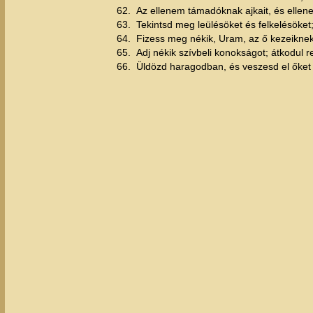
62.
Az ellenem támadóknak ajkait, és elle
63.
Tekintsd meg leülésöket és felkelésöket
64.
Fizess meg nékik, Uram, az ő kezeiknek
65.
Adj nékik szívbeli konokságot; átkodul r
66.
Üldözd haragodban, és veszesd el őket 