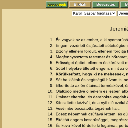
Jeremiá
1.
Én vagyok az az ember, a ki nyomorúságo
2.
Engem vezérlett és járatott sötétségbe
3.
Bizony ellenem fordult, ellenem fordítj
4.
Megfonnyasztotta testemet és bőrömet, 
5.
Erősséget épített ellenem és körülvett 
6.
Sötét helyekre ültetett engem, mint az 
7.
Körülkerített, hogy ki ne mehessek, 
8.
Sőt ha kiáltok és segítségül hívom is,
9.
Elkerítette az én útaimat terméskővel, ö
10.
Ólálkodó medve ő nékem és lesben álló
11.
Útaimat elterelte, és darabokra vagdalt 
12.
Kifeszítette kézívét, és a nyíl elé czélul 
13.
Veséimbe bocsátotta tegzének fiait.
14.
Egész népemnek csúfjává lettem, és gú
15.
Eltöltött engem keserűséggel, megrész
16.
És kova-kővel tördelte ki fogaimat; porb