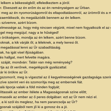
 lelkem a békességből; elfeledkeztem a jóról.
 Elveszett az én erőm és az én reménységem az Úrban.
 meg az én nyomorúságomról és eltapodtatásomról, az ürömről és a m
szaemlékezik, és megalázódik bennem az én lelkem.
 szívemre, azért bízom.
elmessége az, hogy még nincsen végünk; mivel nem fogyatkozik el az 
gel meg-megújul; nagy a te hűséged!
n örökségem, mondja az én lelkem, azért benne bízom.
oknak, a kik várják őt; a léleknek, a mely keresi őt.
s megadással lenni az Úr szabadításáig.
nak, ha igát visel ifjúságában.
és hallgat, mert felvette magára.
i száját, mondván: Talán van még reménység?
rtja az őt verőnek, megelégszik gyalázattal.
r ki örökre az Úr.
gszomorít, meg is vígasztal az ő kegyelmességének gazdagsága szerin
íve szerint veri és szomorítja meg az embernek fiát.
alá tiporja valaki a föld minden foglyát;
díttassék az ember ítélete a Magasságosnak színe előtt;
massék az ember az ő peres dolgában: ezt az Úr nem nézi el.
, a ki szól és meglesz, ha nem parancsolja az Úr?
osnak szájából nem jő ki a gonosz és a jó.