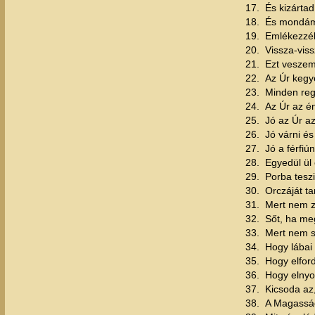
17.
És kizártad
18.
És mondám:
19.
Emlékezzél
20.
Vissza-vis
21.
Ezt veszem
22.
Az Úr kegy
23.
Minden reg
24.
Az Úr az é
25.
Jó az Úr az
26.
Jó várni é
27.
Jó a férfiú
28.
Egyedül ül 
29.
Porba tesz
30.
Orczáját ta
31.
Mert nem zá
32.
Sőt, ha me
33.
Mert nem sz
34.
Hogy lábai 
35.
Hogy elfor
36.
Hogy elnyo
37.
Kicsoda az
38.
A Magasság