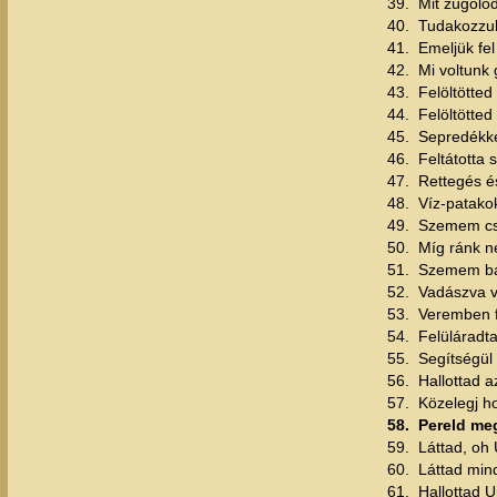
39.
Mit zúgoló
40.
Tudakozzuk 
41.
Emeljük fe
42.
Mi voltunk
43.
Felöltötted
44.
Felöltötted
45.
Sepredékké 
46.
Feltátotta 
47.
Rettegés és
48.
Víz-patako
49.
Szemem csö
50.
Míg ránk n
51.
Szemem bán
52.
Vadászva v
53.
Veremben f
54.
Felüláradta
55.
Segítségül
56.
Hallottad a
57.
Közelegj ho
58.
Pereld me
59.
Láttad, oh
60.
Láttad min
61.
Hallottad 