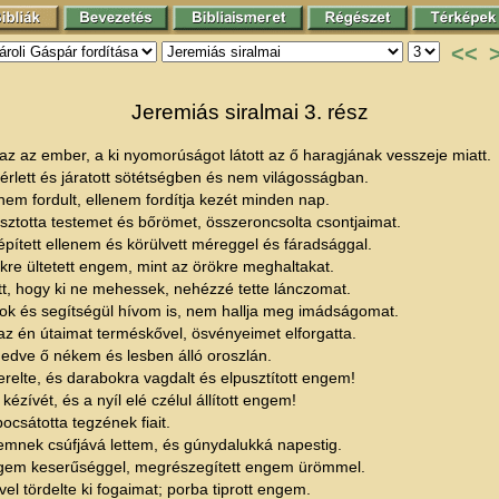
<<
Jeremiás siralmai 3. rész
az az ember, a ki nyomorúságot látott az ő haragjának vesszeje miatt.
rlett és járatott sötétségben és nem világosságban.
nem fordult, ellenem fordítja kezét minden nap.
ztotta testemet és bőrömet, összeroncsolta csontjaimat.
pített ellenem és körülvett méreggel és fáradsággal.
kre ültetett engem, mint az örökre meghaltakat.
tt, hogy ki ne mehessek, nehézzé tette lánczomat.
ltok és segítségül hívom is, nem hallja meg imádságomat.
 az én útaimat terméskővel, ösvényeimet elforgatta.
edve ő nékem és lesben álló oroszlán.
erelte, és darabokra vagdalt és elpusztított engem!
 kézívét, és a nyíl elé czélul állított engem!
csátotta tegzének fiait.
mnek csúfjává lettem, és gúnydalukká napestig.
engem keserűséggel, megrészegített engem ürömmel.
el tördelte ki fogaimat; porba tiprott engem.