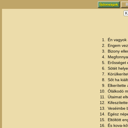
1.
Én vagyok 
2.
Engem vezé
3.
Bizony elle
4.
Megfonnyas
5.
Erősséget é
6.
Sötét helye
7.
Körülkeríte
8.
Sőt ha kiá
9.
Elkerítette
10.
Ólálkodó m
11.
Útaimat elt
12.
Kifeszítette
13.
Veséimbe bo
14.
Egész népe
15.
Eltöltött 
16.
És kova-kőv