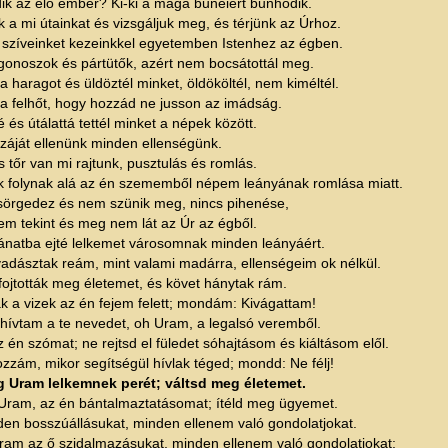
dik az élő ember? Ki-ki a maga bűneiért bűnhődik.
a mi útainkat és vizsgáljuk meg, és térjünk az Úrhoz.
l szíveinket kezeinkkel egyetemben Istenhez az égben.
 gonoszok és pártütők, azért nem bocsátottál meg.
 a haragot és üldöztél minket, öldököltél, nem kiméltél.
 a felhőt, hogy hozzád ne jusson az imádság.
és útálattá tettél minket a népek között.
száját ellenünk minden ellenségünk.
 tőr van mi rajtunk, pusztulás és romlás.
k folynak alá az én szememből népem leányának romlása miatt.
rgedez és nem szünik meg, nincs pihenése,
em tekint és meg nem lát az Úr az égből.
atba ejté lelkemet városomnak minden leányáért.
adásztak reám, mint valami madárra, ellenségeim ok nélkül.
ojtották meg életemet, és követ hánytak rám.
k a vizek az én fejem felett; mondám: Kivágattam!
 hívtam a te nevedet, oh Uram, a legalsó veremből.
z én szómat; ne rejtsd el füledet sóhajtásom és kiáltásom elől.
zzám, mikor segítségül hívlak téged; mondd: Ne félj!
g Uram lelkemnek perét; váltsd meg életemet.
 Uram, az én bántalmaztatásomat; ítéld meg ügyemet.
den bosszúállásukat, minden ellenem való gondolatjokat.
Uram az ő szidalmazásukat, minden ellenem való gondolatjokat;