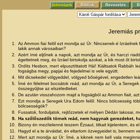
Jeremiás pr
1.
Az Ammon fiai felől ezt mondja az Úr: Nincsenek-é Izráelnek 
lakik annak városaiban?
2.
Azért ímé eljőnek a napok, azt mondja az Úr, és harczi riad
égettetnek meg, és Izráel birtokolja azokat, a kik most őt birt
3.
Ordíts Hesbon, mert elpusztíttatott Hái! Kiáltsatok Rabbáh l
fogságba megy, papjai és fejedelmei is vele együtt.
4.
Mit dicsekedel völgyeddel, völgyed bőségével, engedetlen leá
5.
Ímé én félelmet bocsátok reád, azt mondja az Úr, a Seregek
összegyűjtse az elszéledteket.
6.
De azután visszahozom majd a fogságból az Ammon fiait, azt
7.
Ezt mondja a Seregek Ura Edom felől. Nincs bölcsesség több
bölcsességök?
8.
Fussatok, forduljatok, rejtőzzetek el mélyen Dédán lakosai,
9.
Ha szőlőszedők törnek reád, nem hagynak gerezdeket, ha éj
10.
Bizony én mezítelenné teszem Ézsaut, titkait kijelentem, és e
11.
Hagyd el a te árváidat, én eltartom özvegyeidet is; bennem 
12.
Mert azt mondja az Úr: Ímé, a kiknek nem kell vala meginni