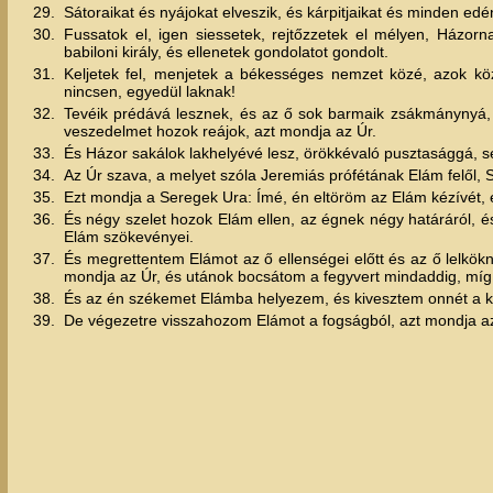
29.
Sátoraikat és nyájokat elveszik, és kárpitjaikat és minden edény
30.
Fussatok el, igen siessetek, rejtőzzetek el mélyen, Házorn
babiloni király, és ellenetek gondolatot gondolt.
31.
Keljetek fel, menjetek a békességes nemzet közé, azok kö
nincsen, egyedül laknak!
32.
Tevéik prédává lesznek, és az ő sok barmaik zsákmánynyá, és
veszedelmet hozok reájok, azt mondja az Úr.
33.
És Házor sakálok lakhelyévé lesz, örökkévaló pusztasággá, se
34.
Az Úr szava, a melyet szóla Jeremiás prófétának Elám felől,
35.
Ezt mondja a Seregek Ura: Ímé, én eltöröm az Elám kézívét, 
36.
És négy szelet hozok Elám ellen, az égnek négy határáról, é
Elám szökevényei.
37.
És megrettentem Elámot az ő ellenségei előtt és az ő lelkökn
mondja az Úr, és utánok bocsátom a fegyvert mindaddig, m
38.
És az én székemet Elámba helyezem, és kivesztem onnét a kir
39.
De végezetre visszahozom Elámot a fogságból, azt mondja az