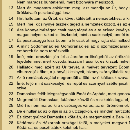
Nem maradsz büntetlenül, mert bizonyára megiszod.
13.
Mert én magamra esküdtem meg, azt mondja az Úr, hogy út
örökkévaló pusztasággá lesz.
14.
Hírt hallottam az Úrtól, és követ küldetett a nemzetekhez, a ki
15.
Mert ímé, kicsinynyé teszlek téged a nemzetek között, és az 
16.
A te könnyelműséged csalt meg téged és a te szíved kevélység
magas helyen rakod is fészkedet, mint a saskeselyű, onnét is 
17.
És pusztasággá lesz Edom, a ki csak átmegy rajta elálmélkodi
18.
A mint Sodomának és Gomorának és az ő szomszédainak els
emberek fia nem tartózkodik.
19.
Ímé, mint oroszlán jön fel a Jordán erdőségéből az örökzöl
fejedelemmé, mert kicsoda hozzám hasonló, és ki szab nékem 
20.
Halljátok meg azért az Úr tervét, a melyet tervezett Edom 
elhurczolják őket, a juhnyáj kicsinyeit, bizony szörnyűködik raj
21.
Az ő romlásuk zajától megrendült a föld, az ő kiáltásuk szava e
22.
Ímé, feljő mint saskeselyű, és repül és szárnyait szétterjesz
szíve.
23.
Damaskus felől: Megszégyenült Emát és Arphád, mert gonosz h
24.
Megrendült Damaskus, futáshoz készül és reszketés fogja el, 
25.
Miért is nem marad ki a dicsőséges város, az én örömömnek
26.
De elhullanak az ő ifjai is az ő utczájokon, és minden harcz
27.
És tüzet gyújtok Damaskus kőfalán, és megemészti a Ben-Had
28.
Kédárnak és Házornak országai felől, a melyeket megvert Na
Kédárra, és pusztítsátok keletnek fiait.