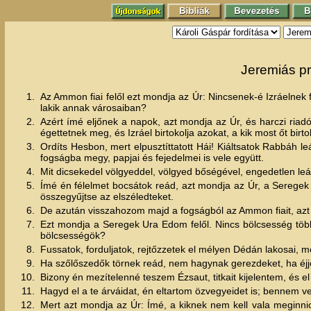
Jeremiás pr
1.
Az Ammon fiai felől ezt mondja az Úr: Nincsenek-é Izráelnek 
lakik annak városaiban?
2.
Azért ímé eljőnek a napok, azt mondja az Úr, és harczi riad
égettetnek meg, és Izráel birtokolja azokat, a kik most őt birt
3.
Ordíts Hesbon, mert elpusztíttatott Hái! Kiáltsatok Rabbáh l
fogságba megy, papjai és fejedelmei is vele együtt.
4.
Mit dicsekedel völgyeddel, völgyed bőségével, engedetlen leá
5.
Ímé én félelmet bocsátok reád, azt mondja az Úr, a Seregek
összegyűjtse az elszéledteket.
6.
De azután visszahozom majd a fogságból az Ammon fiait, azt
7.
Ezt mondja a Seregek Ura Edom felől. Nincs bölcsesség több
bölcsességök?
8.
Fussatok, forduljatok, rejtőzzetek el mélyen Dédán lakosai,
9.
Ha szőlőszedők törnek reád, nem hagynak gerezdeket, ha éjjeli
10.
Bizony én mezítelenné teszem Ézsaut, titkait kijelentem, és e
11.
Hagyd el a te árváidat, én eltartom özvegyeidet is; bennem 
12.
Mert azt mondja az Úr: Ímé, a kiknek nem kell vala meginni