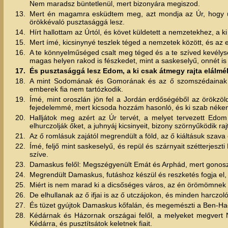
Nem maradsz büntetlenül, mert bizonyára megiszod.
13.
Mert én magamra esküdtem meg, azt mondja az Úr, hogy út
örökkévaló pusztasággá lesz.
14.
Hírt hallottam az Úrtól, és követ küldetett a nemzetekhez, a ki
15.
Mert ímé, kicsinynyé teszlek téged a nemzetek között, és az 
16.
A te könnyelműséged csalt meg téged és a te szíved kevélység
magas helyen rakod is fészkedet, mint a saskeselyű, onnét is 
17.
És pusztasággá lesz Edom, a ki csak átmegy rajta elálmél
18.
A mint Sodomának és Gomorának és az ő szomszédainak els
emberek fia nem tartózkodik.
19.
Ímé, mint oroszlán jön fel a Jordán erdőségéből az örökzöl
fejedelemmé, mert kicsoda hozzám hasonló, és ki szab nékem 
20.
Halljátok meg azért az Úr tervét, a melyet tervezett Edom 
elhurczolják őket, a juhnyáj kicsinyeit, bizony szörnyűködik raj
21.
Az ő romlásuk zajától megrendült a föld, az ő kiáltásuk szava e
22.
Ímé, feljő mint saskeselyű, és repül és szárnyait szétterjesz
szíve.
23.
Damaskus felől: Megszégyenült Emát és Arphád, mert gonosz h
24.
Megrendült Damaskus, futáshoz készül és reszketés fogja el, 
25.
Miért is nem marad ki a dicsőséges város, az én örömömnek
26.
De elhullanak az ő ifjai is az ő utczájokon, és minden harcz
27.
És tüzet gyújtok Damaskus kőfalán, és megemészti a Ben-Had
28.
Kédárnak és Házornak országai felől, a melyeket megvert Na
Kédárra, és pusztítsátok keletnek fiait.