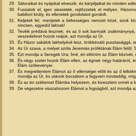
29.
Sátoraikat és nyájokat elveszik, és kárpitjaikat és minden edény
30.
Fussatok el, igen siessetek, rejtőzzetek el mélyen, Házorn
babiloni király, és ellenetek gondolatot gondolt.
31.
Keljetek fel, menjetek a békességes nemzet közé, azok kö
nincsen, egyedül laknak!
32.
Tevéik prédává lesznek, és az ő sok barmaik zsákmánynyá, és
veszedelmet hozok reájok, azt mondja az Úr.
33.
És Házor sakálok lakhelyévé lesz, örökkévaló pusztasággá, se
34.
Az Úr szava, a melyet szóla Jeremiás prófétának Elám felől,
35.
Ezt mondja a Seregek Ura: Ímé, én eltöröm az Elám kézívét, 
36.
És négy szelet hozok Elám ellen, az égnek négy határáról, é
Elám szökevényei.
37.
És megrettentem Elámot az ő ellenségei előtt és az ő lelkökn
mondja az Úr, és utánok bocsátom a fegyvert mindaddig, m
38.
És az én székemet Elámba helyezem, és kivesztem onnét a kir
39.
De végezetre visszahozom Elámot a fogságból, azt mondja az