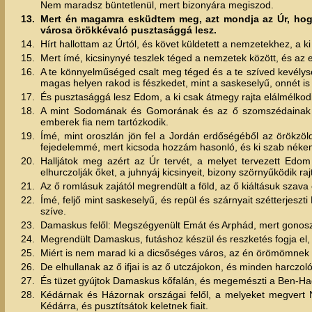
Nem maradsz büntetlenül, mert bizonyára megiszod.
13.
Mert én magamra esküdtem meg, azt mondja az Úr, hogy
városa örökkévaló pusztasággá lesz.
14.
Hírt hallottam az Úrtól, és követ küldetett a nemzetekhez, a ki
15.
Mert ímé, kicsinynyé teszlek téged a nemzetek között, és az 
16.
A te könnyelműséged csalt meg téged és a te szíved kevélység
magas helyen rakod is fészkedet, mint a saskeselyű, onnét is 
17.
És pusztasággá lesz Edom, a ki csak átmegy rajta elálmélkodi
18.
A mint Sodomának és Gomorának és az ő szomszédainak els
emberek fia nem tartózkodik.
19.
Ímé, mint oroszlán jön fel a Jordán erdőségéből az örökzöl
fejedelemmé, mert kicsoda hozzám hasonló, és ki szab nékem 
20.
Halljátok meg azért az Úr tervét, a melyet tervezett Edom 
elhurczolják őket, a juhnyáj kicsinyeit, bizony szörnyűködik raj
21.
Az ő romlásuk zajától megrendült a föld, az ő kiáltásuk szava e
22.
Ímé, feljő mint saskeselyű, és repül és szárnyait szétterjesz
szíve.
23.
Damaskus felől: Megszégyenült Emát és Arphád, mert gonosz h
24.
Megrendült Damaskus, futáshoz készül és reszketés fogja el, 
25.
Miért is nem marad ki a dicsőséges város, az én örömömnek
26.
De elhullanak az ő ifjai is az ő utczájokon, és minden harcz
27.
És tüzet gyújtok Damaskus kőfalán, és megemészti a Ben-Had
28.
Kédárnak és Házornak országai felől, a melyeket megvert Na
Kédárra, és pusztítsátok keletnek fiait.