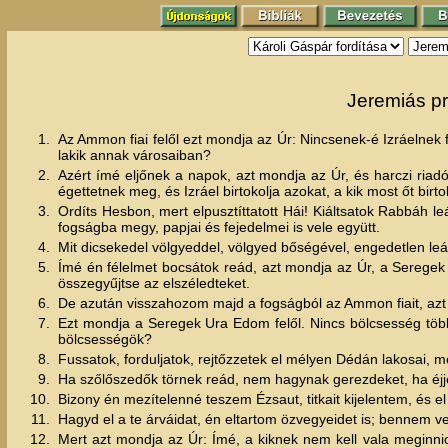
Jeremiás pr
1.
Az Ammon fiai felől ezt mondja az Úr: Nincsenek-é Izráelnek 
lakik annak városaiban?
2.
Azért ímé eljőnek a napok, azt mondja az Úr, és harczi riad
égettetnek meg, és Izráel birtokolja azokat, a kik most őt birt
3.
Ordíts Hesbon, mert elpusztíttatott Hái! Kiáltsatok Rabbáh l
fogságba megy, papjai és fejedelmei is vele együtt.
4.
Mit dicsekedel völgyeddel, völgyed bőségével, engedetlen leá
5.
Ímé én félelmet bocsátok reád, azt mondja az Úr, a Seregek
összegyűjtse az elszéledteket.
6.
De azután visszahozom majd a fogságból az Ammon fiait, azt
7.
Ezt mondja a Seregek Ura Edom felől. Nincs bölcsesség több
bölcsességök?
8.
Fussatok, forduljatok, rejtőzzetek el mélyen Dédán lakosai,
9.
Ha szőlőszedők törnek reád, nem hagynak gerezdeket, ha éjjeli
10.
Bizony én mezítelenné teszem Ézsaut, titkait kijelentem, és e
11.
Hagyd el a te árváidat, én eltartom özvegyeidet is; bennem 
12.
Mert azt mondja az Úr: Ímé, a kiknek nem kell vala meginni