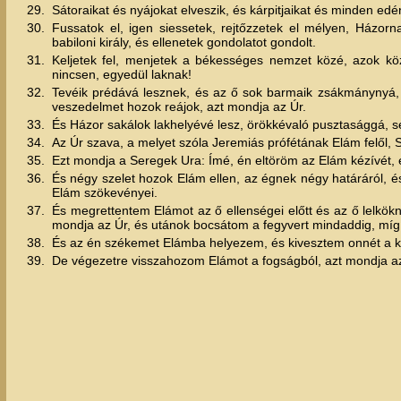
29.
Sátoraikat és nyájokat elveszik, és kárpitjaikat és minden edény
30.
Fussatok el, igen siessetek, rejtőzzetek el mélyen, Házorn
babiloni király, és ellenetek gondolatot gondolt.
31.
Keljetek fel, menjetek a békességes nemzet közé, azok kö
nincsen, egyedül laknak!
32.
Tevéik prédává lesznek, és az ő sok barmaik zsákmánynyá, és
veszedelmet hozok reájok, azt mondja az Úr.
33.
És Házor sakálok lakhelyévé lesz, örökkévaló pusztasággá, se
34.
Az Úr szava, a melyet szóla Jeremiás prófétának Elám felől,
35.
Ezt mondja a Seregek Ura: Ímé, én eltöröm az Elám kézívét, 
36.
És négy szelet hozok Elám ellen, az égnek négy határáról, é
Elám szökevényei.
37.
És megrettentem Elámot az ő ellenségei előtt és az ő lelkökn
mondja az Úr, és utánok bocsátom a fegyvert mindaddig, m
38.
És az én székemet Elámba helyezem, és kivesztem onnét a kir
39.
De végezetre visszahozom Elámot a fogságból, azt mondja az