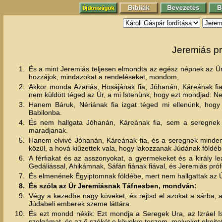
Jeremiás pr
1.
És a mint Jeremiás teljesen elmondta az egész népnek az Úr,
hozzájok, mindazokat a rendeléseket, mondom,
2.
Akkor monda Azariás, Hosájának fia, Jóhanán, Káreának fia
nem küldött téged az Úr, a mi Istenünk, hogy ezt mondjad: Ne
3.
Hanem Báruk, Nériának fia izgat téged mi ellenünk, hogy
Babilonba.
4.
És nem hallgata Jóhanán, Káreának fia, sem a seregnek 
maradjanak.
5.
Hanem elvivé Jóhanán, Káreának fia, és a seregnek minden
közül, a hová kiűzettek vala, hogy lakozzanak Júdának földéb
6.
A férfiakat és az asszonyokat, a gyermekeket és a király le
Gedáliással, Ahikámnak, Sáfán fiának fiával, és Jeremiás prófé
7.
És elmenének Égyiptomnak földébe, mert nem hallgattak az 
8.
És szóla az Úr Jeremiásnak Táfnesben, mondván:
9.
Végy a kezedbe nagy köveket, és rejtsd el azokat a sárba,
Júdabeli emberek szeme láttára.
10.
És ezt mondd nékik: Ezt mondja a Seregek Ura, az Izráel Is
szolgámat, és az ő székét e kövekre teszem, melyeket elrejtet