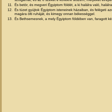
11.
És betör, és megveri Égyiptom földét, a ki halálra való, halálra
12.
És tüzet gyújtok Égyiptom isteneinek házaiban, és felégeti az
magára ölti ruháját, és kimegy onnan békességgel.
13.
És Bethsemesnek, a mely Égyiptom földében van, faragott képei