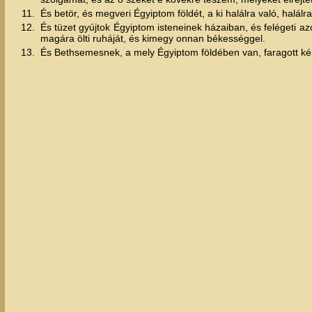
11.
És betör, és megveri Égyiptom földét, a ki halálra való, halálra
12.
És tüzet gyújtok Égyiptom isteneinek házaiban, és felégeti az
magára ölti ruháját, és kimegy onnan békességgel.
13.
És Bethsemesnek, a mely Égyiptom földében van, faragott képei