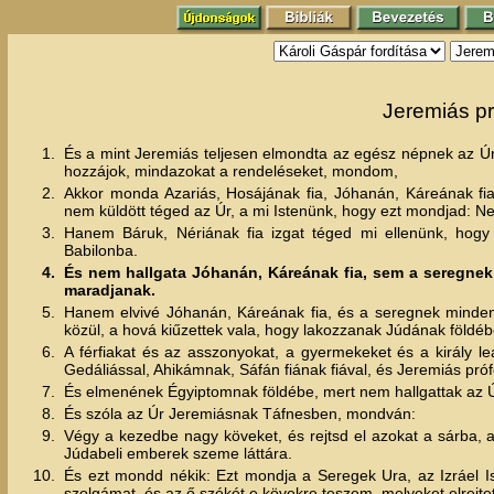
Jeremiás pr
1.
És a mint Jeremiás teljesen elmondta az egész népnek az Úr,
hozzájok, mindazokat a rendeléseket, mondom,
2.
Akkor monda Azariás, Hosájának fia, Jóhanán, Káreának fia
nem küldött téged az Úr, a mi Istenünk, hogy ezt mondjad: Ne
3.
Hanem Báruk, Nériának fia izgat téged mi ellenünk, hogy
Babilonba.
4.
És nem hallgata Jóhanán, Káreának fia, sem a seregnek 
maradjanak.
5.
Hanem elvivé Jóhanán, Káreának fia, és a seregnek minden
közül, a hová kiűzettek vala, hogy lakozzanak Júdának földéb
6.
A férfiakat és az asszonyokat, a gyermekeket és a király le
Gedáliással, Ahikámnak, Sáfán fiának fiával, és Jeremiás prófé
7.
És elmenének Égyiptomnak földébe, mert nem hallgattak az 
8.
És szóla az Úr Jeremiásnak Táfnesben, mondván:
9.
Végy a kezedbe nagy köveket, és rejtsd el azokat a sárba,
Júdabeli emberek szeme láttára.
10.
És ezt mondd nékik: Ezt mondja a Seregek Ura, az Izráel Is
szolgámat, és az ő székét e kövekre teszem, melyeket elrejtet