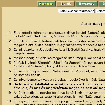
Jeremiás pr
1.
És a hetedik hónapban csakugyan eljöve Ismáel, Natániának, El
tíz férfiú vele Gedáliáshoz, Ahikámnak fiához Mispába, és eg
2.
És felkele Ismáel, Natániának fia és a tíz férfiú, a kik vel
megölé ő azt, a kit a babiloni király tiszttartóvá tett vala a föld
3.
És mindazokat a Júdabelieket is, a kik Gedáliással valának Misp
megölé Ismáel.
4.
Másnap pedig a Gedáliás megölése után, még mikor senki se
5.
Férfiak jövének Sikemből, Silóból és Samariából: nyolczvan f
ételáldozat és tömjén, hogy áldozzanak az Úr házában.
6.
És kiméne eléjök Ismáel, Natániának fia Mispából, menés köz
Ahikámnak fiához.
7.
És mikor bementek vala a városba, megölé őket Ismáel, Natániá
8.
De tíz ember találtaték ő közöttük, a kik ezt mondák I
árpa, olaj és méz és megtartóztatá magát, és nem ölé meg 
9.
Az árok pedig, a melybe behányá Ismáel mindamaz emberek ho
vala Baása ellen, az Izráel királya ellen. Ismáel, Natániának f
10.
És fogságra vivé el Ismáel a nép egész maradékát, a mely M
vala, kiket Nabuzáradán, a poroszlók feje Gedáliásra, Ahikámna