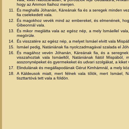
hogy az Ammon fiaihoz menjen.
11.
És meghallá Jóhanán, Káreának fia és a seregek minden vezet
fia cselekedett vala.
12.
És magokhoz vevék mind az embereket, és elmenének, hogy m
Gibeonnál vala.
13.
És mikor meglátta vala az egész nép, a mely Ismáellel vala,
megörüle.
14.
És visszatére az egész nép, a melyet Ismáel elvitt vala Misp
15.
Ismáel pedig, Natániának fia nyolczadmagával szalada el Jó
16.
És magához vevén Jóhanán, Káreának fia, és a seregnek 
visszahoztak vala Ismáeltől, Natániának fiától Mispából, 
asszonynépeket és gyermekeket és udvari szolgákat, a kiket 
17.
Elindulának és megállapodának Gérut Kimhámnál, a mely kö
18.
A Káldeusok miatt, mert félnek vala tőlök, mert Ismáel, Na
tiszttartóvá tett vala a földön.