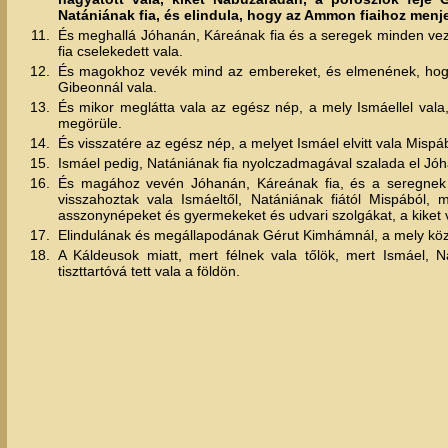
Natániának fia, és elindula, hogy az Ammon fiaihoz menj
11.
És meghallá Jóhanán, Káreának fia és a seregek minden vezet
fia cselekedett vala.
12.
És magokhoz vevék mind az embereket, és elmenének, hogy m
Gibeonnál vala.
13.
És mikor meglátta vala az egész nép, a mely Ismáellel vala,
megörüle.
14.
És visszatére az egész nép, a melyet Ismáel elvitt vala Misp
15.
Ismáel pedig, Natániának fia nyolczadmagával szalada el Jó
16.
És magához vevén Jóhanán, Káreának fia, és a seregnek 
visszahoztak vala Ismáeltől, Natániának fiától Mispából, 
asszonynépeket és gyermekeket és udvari szolgákat, a kiket 
17.
Elindulának és megállapodának Gérut Kimhámnál, a mely kö
18.
A Káldeusok miatt, mert félnek vala tőlök, mert Ismáel, Na
tiszttartóvá tett vala a földön.