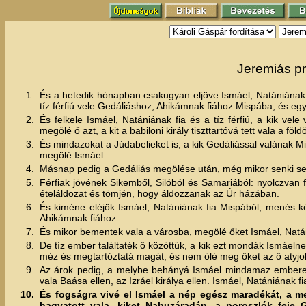
Jeremiás pr
1.
És a hetedik hónapban csakugyan eljöve Ismáel, Natániának, El
tíz férfiú vele Gedáliáshoz, Ahikámnak fiához Mispába, és eg
2.
És felkele Ismáel, Natániának fia és a tíz férfiú, a kik vel
megölé ő azt, a kit a babiloni király tiszttartóvá tett vala a föld
3.
És mindazokat a Júdabelieket is, a kik Gedáliással valának Misp
megölé Ismáel.
4.
Másnap pedig a Gedáliás megölése után, még mikor senki se
5.
Férfiak jövének Sikemből, Silóból és Samariából: nyolczvan f
ételáldozat és tömjén, hogy áldozzanak az Úr házában.
6.
És kiméne eléjök Ismáel, Natániának fia Mispából, menés köz
Ahikámnak fiához.
7.
És mikor bementek vala a városba, megölé őket Ismáel, Natániá
8.
De tíz ember találtaték ő közöttük, a kik ezt mondák Ismáeln
méz és megtartóztatá magát, és nem ölé meg őket az ő atyjokf
9.
Az árok pedig, a melybe behányá Ismáel mindamaz emberek ho
vala Baása ellen, az Izráel királya ellen. Ismáel, Natániának f
10.
És fogságra vivé el Ismáel a nép egész maradékát, a me
hagyatott vala, kiket Nabuzáradán, a poroszlók feje Ge