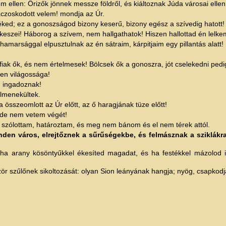
ellen: Őrizők jönnek messze földről, és kiáltoznak Júda városai ellen
aczoskodott velem! mondja az Úr.
éked; ez a gonoszságod bizony keserű, bizony egész a szívedig hatott!
zei! Háborog a szívem, nem hallgathatok! Hiszen hallottad én lelkem a
hamarsággal elpusztulnak az én sátraim, kárpitjaim egy pillantás alatt!
k ők, és nem értelmesek! Bölcsek ők a gonoszra, jót cselekedni pedig
sen világossága!
d ingadoznak!
lmenekültek.
összeomlott az Úr előtt, az ő haragjának tüze előtt!
 de nem vetem végét!
t szólottam, határoztam, és meg nem bánom és el nem térek attól.
nden város, elrejtőznek a sűrűségekbe, és felmásznak a sziklákr
öl, ha arany kösöntyűkkel ékesíted magadat, és ha festékkel mázolod
r szűlőnek sikoltozását: olyan Sion leányának hangja; nyög, csapkodja 