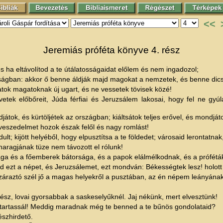
<<
Jeremiás próféta könyve 4. rész
és ha eltávolítod a te útálatosságaidat előlem és nem ingadozol;
zságban: akkor ő benne áldják majd magokat a nemzetek, és benne dic
atok magatoknak új ugart, és ne vessetek tövisek közé!
vetek előbőreit, Júda férfiai és Jeruzsálem lakosai, hogy fel ne gyú
átok, és kürtöljétek az országban; kiáltsátok teljes erővel, és mondját
t veszedelmet hozok észak felől és nagy romlást!
ult; kijött helyéből, hogy elpusztítsa a te földedet; városaid lerontatna
 haragjának tüze nem távozott el rólunk!
sága és a főemberek bátorsága, és a papok elálmélkodnak, és a prófétá
ezt a népet, és Jeruzsálemet, ezt mondván: Békességtek lesz! holott a
raztó szél jő a magas helyekről a pusztában, az én népem leányának 
élvész, lovai gyorsabbak a saskeselyűknél. Jaj nékünk, mert elvesztünk!
gtartassál! Meddig maradnak még te benned a te bűnös gondolataid?
észhirdető.