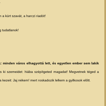
.
 kürt szavát, a harczi riadót!
 tudatlanok!
a: minden város elhagyottá lett, és egyetlen ember sem lakik
 is ki szemeidet: hiába szépítgeted magadat! Megvetnek téged a
kezeit: Jaj nékem! mert roskadozik lelkem a gyilkosok előtt.