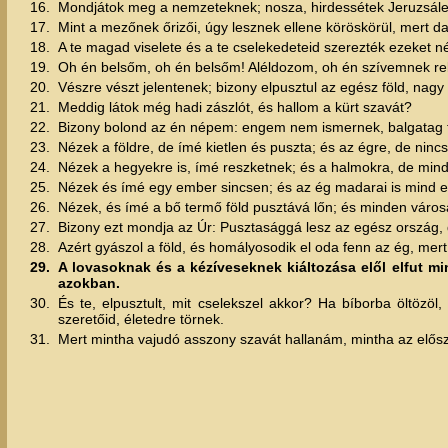
16.
Mondjátok meg a nemzeteknek; nosza, hirdessétek Jeruzsálem 
17.
Mint a mezőnek őrizői, úgy lesznek ellene köröskörül, mert d
18.
A te magad viselete és a te cselekedeteid szerezték ezeket n
19.
Oh én belsőm, oh én belsőm! Aléldozom, oh én szívemnek rekes
20.
Vészre vészt jelentenek; bizony elpusztul az egész föld, nagy 
21.
Meddig látok még hadi zászlót, és hallom a kürt szavát?
22.
Bizony bolond az én népem: engem nem ismernek, balgatag fia
23.
Nézek a földre, de ímé kietlen és puszta; és az égre, de ninc
24.
Nézek a hegyekre is, ímé reszketnek; és a halmokra, de min
25.
Nézek és ímé egy ember sincsen; és az ég madarai is mind e
26.
Nézek, és ímé a bő termő föld pusztává lőn; és minden városa 
27.
Bizony ezt mondja az Úr: Pusztasággá lesz az egész ország,
28.
Azért gyászol a föld, és homályosodik el oda fenn az ég, mer
29.
A lovasoknak és a kézíveseknek kiáltozása elől elfut mi
azokban.
30.
És te, elpusztult, mit cselekszel akkor? Ha bíborba öltöz
szeretőid, életedre törnek.
31.
Mert mintha vajudó asszony szavát hallanám, mintha az előszö