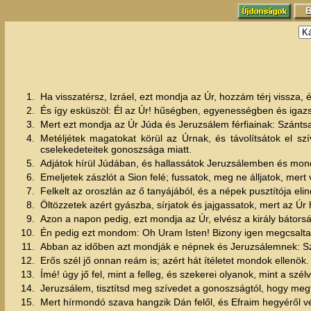
1.
Ha visszatérsz, Izráel, ezt mondja az Úr, hozzám térj vissza, 
2.
És így esküszöl: Él az Úr! hűségben, egyenességben és iga
3.
Mert ezt mondja az Úr Júda és Jeruzsálem férfiainak: Szánts
4.
Metéljétek magatokat körül az Úrnak, és távolítsátok el szí
cselekedeteitek gonoszsága miatt.
5.
Adjátok hírül Júdában, és hallassátok Jeruzsálemben és mondj
6.
Emeljetek zászlót a Sion felé; fussatok, meg ne álljatok, mer
7.
Felkelt az oroszlán az ő tanyájából, és a népek pusztítója elind
8.
Öltözzetek azért gyászba, sírjatok és jajgassatok, mert az Úr
9.
Azon a napon pedig, ezt mondja az Úr, elvész a király bátor
10.
Én pedig ezt mondom: Oh Uram Isten! Bizony igen megcsaltad 
11.
Abban az időben azt mondják e népnek és Jeruzsálemnek: Szá
12.
Erős szél jő onnan reám is; azért hát ítéletet mondok ellenök.
13.
Ímé! úgy jő fel, mint a felleg, és szekerei olyanok, mint a sz
14.
Jeruzsálem, tisztítsd meg szívedet a gonoszságtól, hogy me
15.
Mert hírmondó szava hangzik Dán felől, és Efraim hegyéről v