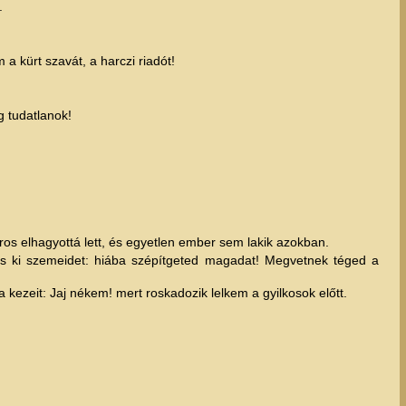
.
 kürt szavát, a harczi riadót!
 tudatlanok!
ros elhagyottá lett, és egyetlen ember sem lakik azokban.
 is ki szemeidet: hiába szépítgeted magadat! Megvetnek téged a
kezeit: Jaj nékem! mert roskadozik lelkem a gyilkosok előtt.