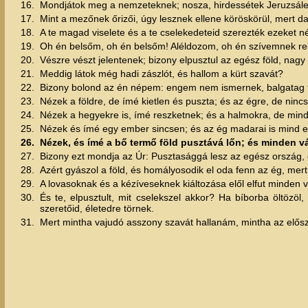
16.
Mondjátok meg a nemzeteknek; nosza, hirdessétek Jeruzsálem 
17.
Mint a mezőnek őrizői, úgy lesznek ellene köröskörül, mert d
18.
A te magad viselete és a te cselekedeteid szerezték ezeket n
19.
Oh én belsőm, oh én belsőm! Aléldozom, oh én szívemnek rekes
20.
Vészre vészt jelentenek; bizony elpusztul az egész föld, nagy 
21.
Meddig látok még hadi zászlót, és hallom a kürt szavát?
22.
Bizony bolond az én népem: engem nem ismernek, balgatag fia
23.
Nézek a földre, de ímé kietlen és puszta; és az égre, de ninc
24.
Nézek a hegyekre is, ímé reszketnek; és a halmokra, de min
25.
Nézek és ímé egy ember sincsen; és az ég madarai is mind e
26.
Nézek, és ímé a bő termő föld pusztává lőn; és minden vár
27.
Bizony ezt mondja az Úr: Pusztasággá lesz az egész ország,
28.
Azért gyászol a föld, és homályosodik el oda fenn az ég, mer
29.
A lovasoknak és a kézíveseknek kiáltozása elől elfut minden 
30.
És te, elpusztult, mit cselekszel akkor? Ha bíborba öltöz
szeretőid, életedre törnek.
31.
Mert mintha vajudó asszony szavát hallanám, mintha az előszö