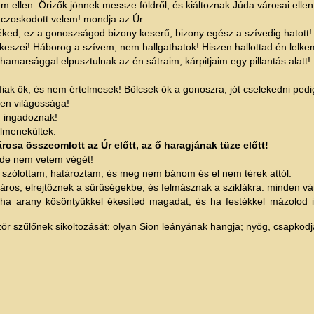
ellen: Őrizők jönnek messze földről, és kiáltoznak Júda városai ellen
aczoskodott velem! mondja az Úr.
éked; ez a gonoszságod bizony keserű, bizony egész a szívedig hatott!
zei! Háborog a szívem, nem hallgathatok! Hiszen hallottad én lelkem a
hamarsággal elpusztulnak az én sátraim, kárpitjaim egy pillantás alatt!
k ők, és nem értelmesek! Bölcsek ők a gonoszra, jót cselekedni pedig
sen világossága!
d ingadoznak!
lmenekültek.
osa összeomlott az Úr előtt, az ő haragjának tüze előtt!
 de nem vetem végét!
t szólottam, határoztam, és meg nem bánom és el nem térek attól.
város, elrejtőznek a sűrűségekbe, és felmásznak a sziklákra: minden vá
öl, ha arany kösöntyűkkel ékesíted magadat, és ha festékkel mázolod
r szűlőnek sikoltozását: olyan Sion leányának hangja; nyög, csapkodja 