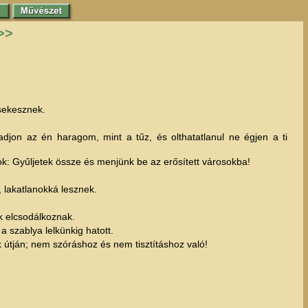
>>
sekesznek.
ladjon az én haragom, mint a tűz, és olthatatlanul ne égjen a ti
ok: Gyűljetek össze és menjünk be az erősített városokba!
k, lakatlanokká lesznek.
k elcsodálkoznak.
 szablya lelkünkig hatott.
útján; nem szóráshoz és nem tisztításhoz való!