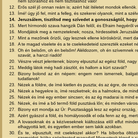
nem szóráshoz és nem tisztításhoz való!
12.
Erős szél jő onnan reám is; azért hát ítéletet mondok ellenök.
13.
Ímé! úgy jő fel, mint a felleg, és szekerei olyanok, mint a sz
14.
Jeruzsálem, tisztítsd meg szívedet a gonoszságtól, ho
15.
Mert hírmondó szava hangzik Dán felől, és Efraim hegyéről v
16.
Mondjátok meg a nemzeteknek; nosza, hirdessétek Jeruzsálem 
17.
Mint a mezőnek őrizői, úgy lesznek ellene köröskörül, mert d
18.
A te magad viselete és a te cselekedeteid szerezték ezeket n
19.
Oh én belsőm, oh én belsőm! Aléldozom, oh én szívemnek rek
szavát, a harczi riadót!
20.
Vészre vészt jelentenek; bizony elpusztul az egész föld, nagy 
21.
Meddig látok még hadi zászlót, és hallom a kürt szavát?
22.
Bizony bolond az én népem: engem nem ismernek, balgatag
tudatlanok!
23.
Nézek a földre, de ímé kietlen és puszta; és az égre, de ninc
24.
Nézek a hegyekre is, ímé reszketnek; és a halmokra, de min
25.
Nézek és ímé egy ember sincsen; és az ég madarai is mind e
26.
Nézek, és ímé a bő termő föld pusztává lőn; és minden városa 
27.
Bizony ezt mondja az Úr: Pusztasággá lesz az egész ország,
28.
Azért gyászol a föld, és homályosodik el oda fenn az ég, mer
29.
A lovasoknak és a kézíveseknek kiáltozása elől elfut minde
elhagyottá lett, és egyetlen ember sem lakik azokban.
30.
És te, elpusztult, mit cselekszel akkor? Ha bíborba öltö
szemeidet: hiába szépítgeted magadat! Megvetnek téged a sze