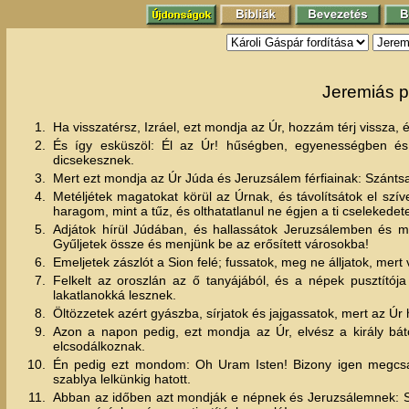
Jeremiás p
1.
Ha visszatérsz, Izráel, ezt mondja az Úr, hozzám térj vissza, 
2.
És így esküszöl: Él az Úr! hűségben, egyenességben é
dicsekesznek.
3.
Mert ezt mondja az Úr Júda és Jeruzsálem férfiainak: Szánts
4.
Metéljétek magatokat körül az Úrnak, és távolítsátok el szív
haragom, mint a tűz, és olthatatlanul ne égjen a ti cselekede
5.
Adjátok hírül Júdában, és hallassátok Jeruzsálemben és mon
Gyűljetek össze és menjünk be az erősített városokba!
6.
Emeljetek zászlót a Sion felé; fussatok, meg ne álljatok, mer
7.
Felkelt az oroszlán az ő tanyájából, és a népek pusztítója e
lakatlanokká lesznek.
8.
Öltözzetek azért gyászba, sírjatok és jajgassatok, mert az Úr
9.
Azon a napon pedig, ezt mondja az Úr, elvész a király bá
elcsodálkoznak.
10.
Én pedig ezt mondom: Oh Uram Isten! Bizony igen megcsal
szablya lelkünkig hatott.
11.
Abban az időben azt mondják e népnek és Jeruzsálemnek: Sz