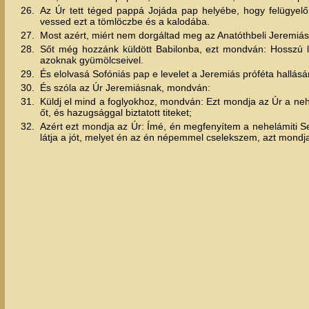
26.
Az Úr tett téged pappá Jojáda pap helyébe, hogy felügyelő
vessed ezt a tömlöczbe és a kalodába.
27.
Most azért, miért nem dorgáltad meg az Anatóthbeli Jeremiást,
28.
Sőt még hozzánk küldött Babilonba, ezt mondván: Hosszú les
azoknak gyümölcseivel.
29.
És elolvasá Sofóniás pap e levelet a Jeremiás próféta hallásá
30.
És szóla az Úr Jeremiásnak, mondván:
31.
Küldj el mind a foglyokhoz, mondván: Ezt mondja az Úr a neh
őt, és hazugsággal biztatott titeket;
32.
Azért ezt mondja az Úr: Ímé, én megfenyítem a nehelámiti Se
látja a jót, melyet én az én népemmel cselekszem, azt mondja 