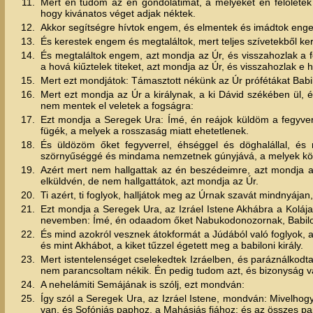
11.
Mert én tudom az én gondolatimat, a melyeket én felőlet
hogy kivánatos véget adjak néktek.
12.
Akkor segítségre hívtok engem, és elmentek és imádtok engem
13.
És kerestek engem és megtaláltok, mert teljes szívetekből k
14.
És megtaláltok engem, azt mondja az Úr, és visszahozlak a f
a hová kiűztelek titeket, azt mondja az Úr, és visszahozlak e 
15.
Mert ezt mondjátok: Támasztott nékünk az Úr prófétákat Babi
16.
Mert ezt mondja az Úr a királynak, a ki Dávid székében ül, és 
nem mentek el veletek a fogságra:
17.
Ezt mondja a Seregek Ura: Ímé, én reájok küldöm a fegyver
fügék, a melyek a rosszaság miatt ehetetlenek.
18.
És üldözöm őket fegyverrel, éhséggel és döghalállal, és
szörnyűséggé és mindama nemzetnek gúnyjává, a melyek köz
19.
Azért mert nem hallgattak az én beszédeimre, azt mondja az
elküldvén, de nem hallgattátok, azt mondja az Úr.
20.
Ti azért, ti foglyok, halljátok meg az Úrnak szavát mindnyája
21.
Ezt mondja a Seregek Ura, az Izráel Istene Akhábra a Kolája
nevemben: Ímé, én odaadom őket Nabukodonozornak, Babilon 
22.
És mind azokról vesznek átokformát a Júdából való foglyok, 
és mint Akhábot, a kiket tűzzel égetett meg a babiloni király.
23.
Mert istentelenséget cselekedtek Izráelben, és paráználkodt
nem parancsoltam nékik. Én pedig tudom azt, és bizonyság v
24.
A nehelámiti Semájának is szólj, ezt mondván:
25.
Így szól a Seregek Ura, az Izráel Istene, mondván: Mivelhog
van, és Sofóniás paphoz, a Mahásiás fiához; és az összes 