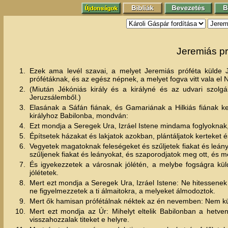
Jeremiás pr
1.
Ezek ama levél szavai, a melyet Jeremiás próféta külde
prófétáknak, és az egész népnek, a melyet fogva vitt vala e
2.
(Miután Jékóniás király és a királyné és az udvari szol
Jeruzsálemből.)
3.
Elasának a Sáfán fiának, és Gamariának a Hilkiás fiának kez
királyhoz Babilonba, mondván:
4.
Ezt mondja a Seregek Ura, Izráel Istene mindama foglyoknak,
5.
Építsetek házakat és lakjatok azokban, plántáljatok kerteket
6.
Vegyetek magatoknak feleségeket és szűljetek fiakat és leányok
szűljenek fiakat és leányokat, és szaporodjatok meg ott, és 
7.
És igyekezzetek a városnak jólétén, a melybe fogságra küldö
jólétetek.
8.
Mert ezt mondja a Seregek Ura, Izráel Istene: Ne hitessenek el
ne figyelmezzetek a ti álmaitokra, a melyeket álmodoztok.
9.
Mert ők hamisan prófétálnak néktek az én nevemben: Nem kül
10.
Mert ezt mondja az Úr: Mihelyt eltelik Babilonban a hetven
visszahozzalak titeket e helyre.