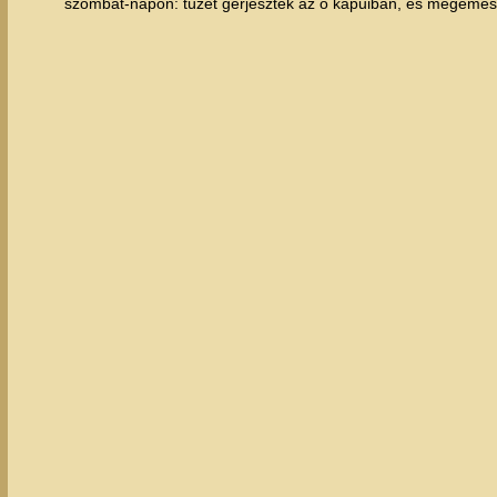
szombat-napon: tüzet gerjesztek az ő kapuiban, és megemészt