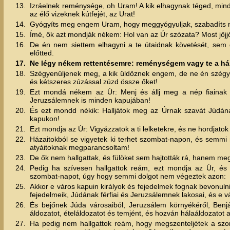
13.
Izráelnek reménysége, oh Uram! A kik elhagynak téged, mind 
az élő vizeknek kútfejét, az Urat!
14.
Gyógyíts meg engem Uram, hogy meggyógyuljak, szabadíts 
15.
Ímé, ők azt mondják nékem: Hol van az Úr szózata? Most jőjjö
16.
De én nem siettem elhagyni a te útaidnak követését, sem g
előtted.
17.
Ne légy nékem rettentésemre: reménységem vagy te a h
18.
Szégyenüljenek meg, a kik üldöznek engem, de ne én szégyen
és kétszeres zúzással zúzd össze őket!
19.
Ezt mondá nékem az Úr: Menj és állj meg a nép fiainak 
Jeruzsálemnek is minden kapujában!
20.
És ezt mondd nékik: Halljátok meg az Úrnak szavát Júdána
kapukon!
21.
Ezt mondja az Úr: Vigyázzatok a ti lelketekre, és ne hordjat
22.
Házaitokból se vigyetek ki terhet szombat-napon, és semm
atyáitoknak megparancsoltam!
23.
De ők nem hallgattak, és fülöket sem hajtották rá, hanem me
24.
Pedig ha szívesen hallgattok reám, ezt mondja az Úr, és
szombat-napot, úgy hogy semmi dolgot nem végeztek azon:
25.
Akkor e város kapuin királyok és fejedelmek fognak bevonuln
fejedelmeik, Júdának férfiai és Jeruzsálemnek lakosai, és e 
26.
És bejőnek Júda városaiból, Jeruzsálem környékéről, Benjám
áldozatot, ételáldozatot és temjént, és hozván hálaáldozatot
27.
Ha pedig nem hallgattok reám, hogy megszenteljétek a szom