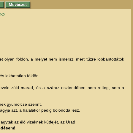
>>
et olyan földön, a melyet nem ismersz; mert tűzre lobbantottátok
s lakhatatlan földön.
 a levele zöld marad; és a száraz esztendőben nem retteg, sem a
inek gyümölcse szerint.
hagyja azt, a halálakor pedig bolonddá lesz.
gyták az élő vizeknek kútfejét, az Urat!
edésem!