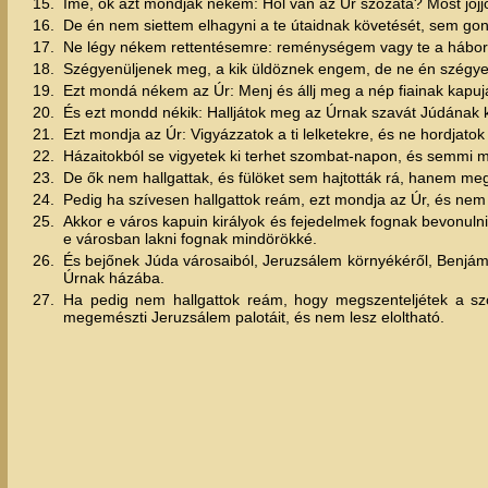
15.
Ímé, ők azt mondják nékem: Hol van az Úr szózata? Most jőjjö
16.
De én nem siettem elhagyni a te útaidnak követését, sem gonos
17.
Ne légy nékem rettentésemre: reménységem vagy te a hábor
18.
Szégyenüljenek meg, a kik üldöznek engem, de ne én szégyenü
19.
Ezt mondá nékem az Úr: Menj és állj meg a nép fiainak kapu
20.
És ezt mondd nékik: Halljátok meg az Úrnak szavát Júdának k
21.
Ezt mondja az Úr: Vigyázzatok a ti lelketekre, és ne hordjat
22.
Házaitokból se vigyetek ki terhet szombat-napon, és semmi 
23.
De ők nem hallgattak, és fülöket sem hajtották rá, hanem me
24.
Pedig ha szívesen hallgattok reám, ezt mondja az Úr, és ne
25.
Akkor e város kapuin királyok és fejedelmek fognak bevonulni
e városban lakni fognak mindörökké.
26.
És bejőnek Júda városaiból, Jeruzsálem környékéről, Benjámin 
Úrnak házába.
27.
Ha pedig nem hallgattok reám, hogy megszenteljétek a szo
megemészti Jeruzsálem palotáit, és nem lesz eloltható.