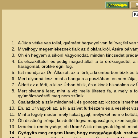
1.
A Júda vétke vas tollal, gyémánt hegygyel van felírva; fel van 
2.
Mivelhogy megemlékeznek fiaik az ő oltáraikról, Aséra bálván
3.
Oh én hegyem a síkon! Vagyonodat, minden kincsedet prédává
4.
És elszakíttatol, és pedig magad által, a te örökségedtől, 
haragomat, örökké égni fog.
5.
Ezt mondja az Úr: Átkozott az a férfi, a ki emberben bízik és te
6.
Mert olyanná lesz, mint a hangafa a pusztában, és nem látja,
7.
Áldott az a férfi, a ki az Úrban bízik, és a kinek bizodalma az 
8.
Mert olyanná lesz, mint a víz mellé ültetett fa, a mely a 
gyümölcsözéstől meg nem szűnik.
9.
Csalárdabb a szív mindennél, és gonosz az; kicsoda ismerhe
10.
Én, az Úr vagyok az, a ki a szívet fürkészem és a veséket vi
11.
Mint a fogoly madár, mely fiakat gyűjt, melyeket nem ő költött
12.
Óh dicsőség trónja, kezdettől fogva magasságos, szentségün
13.
Izráelnek reménysége, oh Uram! A kik elhagynak téged, mind m
14.
Gyógyíts meg engem Uram, hogy meggyógyuljak, szabadí