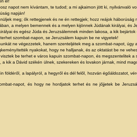
n el!
z napot nem kívántam, te tudod; a mi ajkaimon jött ki, nyilvánvaló volt
úság napján!
ljek meg; ők rettegjenek és ne én rettegjek; hozz reájok háborúság n
jában, a melyen bemennek és a melyen kijönnek Júdának királyai, és 
irályai és egész Júda és Jeruzsálemnek minden lakosa, a kik bejártok
ok terhet szombat-napon, se Jeruzsálem kapuin be ne vigyetek!
munkát ne végezzetek, hanem szenteljétek meg a szombat-napot, úgy 
gkeményítették nyakokat, hogy ne halljanak, és az oktatást be ne vehe
m visztek be terhet e város kapuin szombat-napon, és megszentelitek 
, a kik a Dávid székén ülnek, szekereken és lovakon járnak, mind mago
földéről, a lapályról, a hegyről és dél felől, hozván égőáldozatot, vér
mbat-napot, és hogy ne hordjatok terhet és ne jőjjetek be Jeruzs