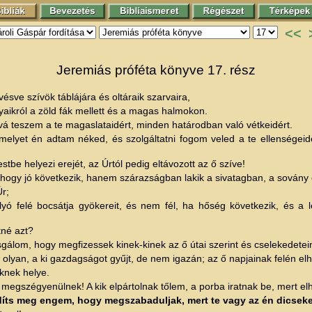
<<
Jeremiás próféta könyve 17. rész
vésve szívök táblájára és oltáraik szarvaira,
yaikról a zöld fák mellett és a magas halmokon.
 teszem a te magaslataidért, minden határodban való vétkeidért.
a melyet én adtam néked, és szolgáltatni fogom veled a te ellenségeid
stbe helyezi erejét, az Úrtól pedig eltávozott az ő szíve!
 hogy jó következik, hanem szárazságban lakik a sivatagban, a sovány é
Úr;
folyó felé bocsátja gyökereit, és nem fél, ha hőség következik, és
tné azt?
zsgálom, hogy megfizessek kinek-kinek az ő útai szerint és cselekedete
, olyan, a ki gazdagságot gyűjt, de nem igazán; az ő napjainak felén el
knek helye.
egszégyenülnek! A kik elpártolnak tőlem, a porba iratnak be, mert elha
ts meg engem, hogy megszabaduljak, mert te vagy az én dicsek