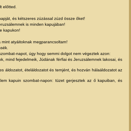
 előtted.
apját, és kétszeres zúzással zúzd össze őket!
Jeruzsálemnek is minden kapujában!
 e kapukon!
a mint atyáitoknak megparancsoltam!
ssék.
a szombat-napot, úgy hogy semmi dolgot nem végeztek azon:
k, mind fejedelmeik, Júdának férfiai és Jeruzsálemnek lakosai, és
es áldozatot, ételáldozatot és temjént, és hozván hálaáldozatot az
álem kapuin szombat-napon: tüzet gerjesztek az ő kapuiban, és